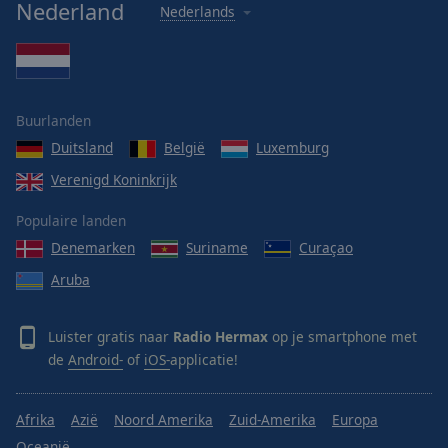
Nederland
Nederlands
Buurlanden
Duitsland
België
Luxemburg
Verenigd Koninkrijk
Populaire landen
Denemarken
Suriname
Curaçao
Aruba
Luister gratis naar
Radio Hermax
op je smartphone met
de
Android-
of
iOS-
applicatie!
Afrika
Azië
Noord Amerika
Zuid-Amerika
Europa
Oceanië