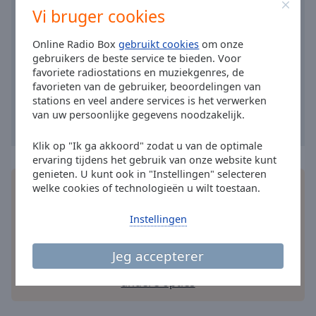
Area
Vi bruger cookies
Background
Color
Online Radio Box
gebruikt cookies
om onze
gebruikers de beste service te bieden. Voor
favoriete radiostations en muziekgenres, de
Opacity
favorieten van de gebruiker, beoordelingen van
stations en veel andere services is het verwerken
van uw persoonlijke gegevens noodzakelijk.
Font
Size
Klik op "Ik ga akkoord" zodat u van de optimale
ervaring tijdens het gebruik van onze website kunt
genieten. U kunt ook in "Instellingen" selecteren
Text
Installeer de gratis Online Radio Box
applicatie
op
welke cookies of technologieën u wilt toestaan.
Edge
je smartphone en luister online naar je favoriete
Style
radiozenders – waar je ook bent!
Instellingen
Font
Jeg accepterer
Family
andere opties
Reset