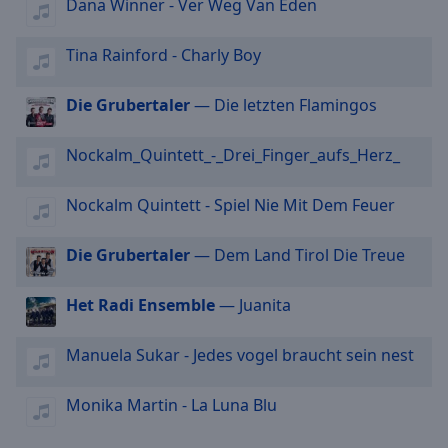
Dana Winner - Ver Weg Van Eden
selected
Tina Rainford - Charly Boy
Audio
Track
Die Grubertaler
— Die letzten Flamingos
Picture-
in-
Picture
Nockalm_Quintett_-_Drei_Finger_aufs_Herz_
Fullscreen
This
Nockalm Quintett - Spiel Nie Mit Dem Feuer
is
a
modal
Die Grubertaler
— Dem Land Tirol Die Treue
window.
Het Radi Ensemble
— Juanita
Beginning
of
Manuela Sukar - Jedes vogel braucht sein nest
dialog
window.
Monika Martin - La Luna Blu
Escape
will