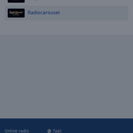
Radiocarousel
Online radio
Taal: