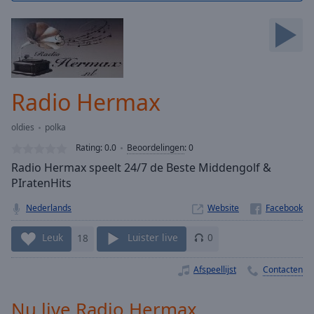
Skip
Forward
Mute
Current
Time
0:00
/
Radio Hermax
Duration
-:-
Loaded
:
oldies
polka
0.00%
Stream
Rating:
0.0
Beoordelingen
:
0
Type
LIVE
Radio Hermax speelt 24/7 de Beste Middengolf &
Seek to
PIratenHits
live,
currently
Nederlands
Website
behind
live
LIVE
Remaining
Leuk
18
Luister live
0
Time
-
-:-
Afspeellijst
Contacten
1x
Nu live Radio Hermax