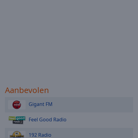
Done
Close
Modal
Dialog
End
of
dialog
window.
Aanbevolen
Gigant FM
Feel Good Radio
192 Radio