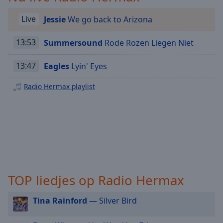
Playback
Rate
Live
Jessie
We go back to Arizona
Chapters
13:53
Summersound
Rode Rozen Liegen Niet
Chapters
13:47
Eagles
Lyin' Eyes
Descriptions
descriptions
Radio Hermax playlist
off
,
selected
Subtitles
subtitles
settings
,
opens
TOP liedjes op Radio Hermax
subtitles
settings
dialog
Tina Rainford
— Silver Bird
subtitles
off
,