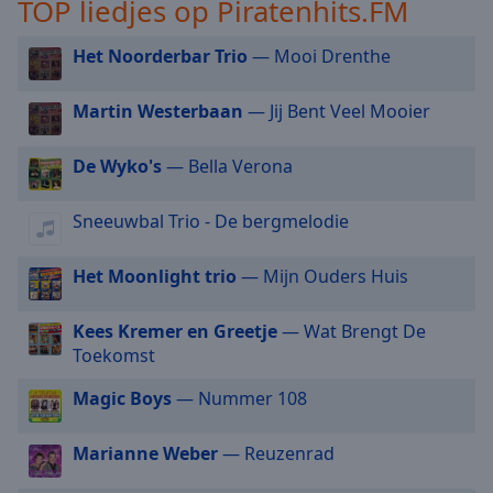
TOP liedjes op Piratenhits.FM
selected
Het Noorderbar Trio
— Mooi Drenthe
Audio
Track
Martin Westerbaan
— Jij Bent Veel Mooier
Picture-
in-
Picture
De Wyko's
— Bella Verona
Fullscreen
This
Sneeuwbal Trio - De bergmelodie
is
a
Het Moonlight trio
— Mijn Ouders Huis
modal
window.
Kees Kremer en Greetje
— Wat Brengt De
Beginning
Toekomst
of
Magic Boys
— Nummer 108
dialog
window.
Escape
Marianne Weber
— Reuzenrad
will