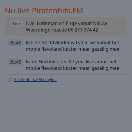
Playback
Rate
Nu live Piratenhits.FM
Chapters
Live: Lutieman en Enge vanuit Nieuw
Live
Chapters
Weerdinge reactie 06 271 374 42
Descriptions
live de Nachtvlinder & Lydia live vanuit het
05:46
mooie flevoland luister maar gezellig mee
descriptions
off
,
liv de Nachtvlinder & Lydia live vanuit het
05:46
selected
mooie flevoland luister maar gezellig mee
Subtitles
Piratenhits.FM playlist
subtitles
settings
,
opens
subtitles
settings
dialog
subtitles
off
,