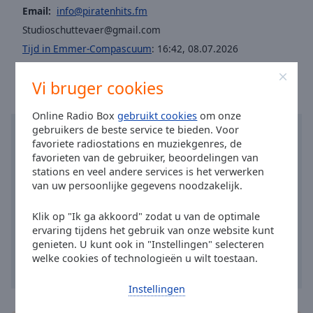
Area
Email:
info@piratenhits.fm
Background
Studioschuttevaer@gmail.com
Color
Tijd in Emmer-Compascuum
:
16:42
,
08.07.2026
Opacity
Vi bruger cookies
Online Radio Box
gebruikt cookies
om onze
Font
gebruikers de beste service te bieden. Voor
Size
favoriete radiostations en muziekgenres, de
favorieten van de gebruiker, beoordelingen van
stations en veel andere services is het verwerken
Text
van uw persoonlijke gegevens noodzakelijk.
Edge
Style
Klik op "Ik ga akkoord" zodat u van de optimale
ervaring tijdens het gebruik van onze website kunt
genieten. U kunt ook in "Instellingen" selecteren
Font
welke cookies of technologieën u wilt toestaan.
Family
Instellingen
Reset