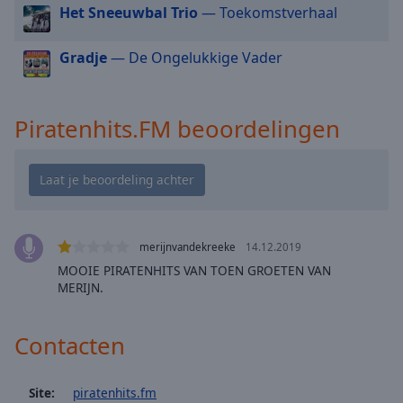
cancel
Het Sneeuwbal Trio
— Toekomstverhaal
and
close
Gradje
— De Ongelukkige Vader
the
window.
Piratenhits.FM beoordelingen
Text
Color
Opacity
Text
merijnvandekreeke
14.12.2019
Background
MOOIE PIRATENHITS VAN TOEN GROETEN VAN
Color
MERIJN.
Contacten
Opacity
Caption
Site:
piratenhits.fm