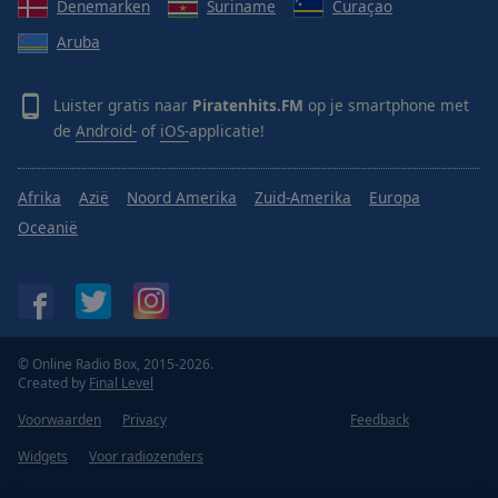
Denemarken
Suriname
Curaçao
Aruba
Luister gratis naar
Piratenhits.FM
op je smartphone met
de
Android-
of
iOS-
applicatie!
Afrika
Azië
Noord Amerika
Zuid-Amerika
Europa
Oceanië
© Online Radio Box, 2015-2026.
Created by
Final Level
Voorwaarden
Privacy
Feedback
Widgets
Voor radiozenders