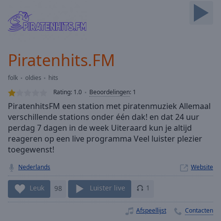
Skip
Forward
Mute
Current
Time
0:00
Piratenhits.FM
/
Duration
-:-
folk
oldies
hits
Loaded
:
0.00%
Rating:
1.0
Beoordelingen
:
1
Stream
PiratenhitsFM een station met piratenmuziek Allemaal
Type
LIVE
verschillende stations onder één dak! en dat 24 uur
Seek to
perdag 7 dagen in de week Uiteraard kun je altijd
live,
reageren op een live programma Veel luister plezier
currently
toegewenst!
behind
live
LIVE
Remaining
Nederlands
Website
Time
-
-:-
Leuk
98
Luister live
1
1x
Afspeellijst
Contacten