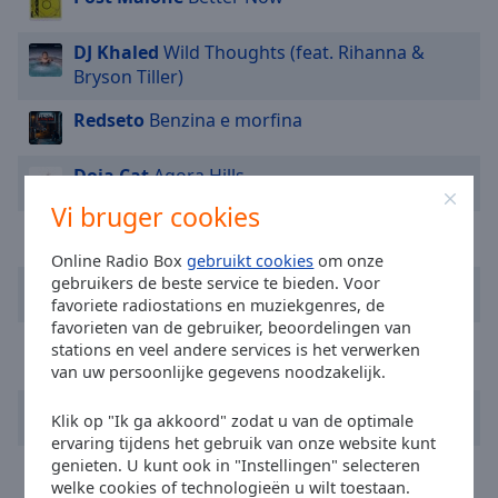
Area
Background
DJ Khaled
Wild Thoughts (feat. Rihanna &
Color
Bryson Tiller)
Redseto
Benzina e morfina
Opacity
Doja Cat
Agora Hills
Font
Vi bruger cookies
Size
T.I.
Live Your Life (feat. Rihanna)
Online Radio Box
gebruikt cookies
om onze
Text
gebruikers de beste service te bieden. Voor
Post Malone
P****o (feat. Ty Dolla $ign)
Edge
favoriete radiostations en muziekgenres, de
Style
favorieten van de gebruiker, beoordelingen van
DJ Khaled
I'm the One (feat. Justin Bieber,
stations en veel andere services is het verwerken
Quavo, Chance the Rapper & Lil Wayne)
van uw persoonlijke gegevens noodzakelijk.
Font
Jelly Roll
Save Me
Family
Klik op "Ik ga akkoord" zodat u van de optimale
ervaring tijdens het gebruik van onze website kunt
Tyler, The Creator
Sugar on My Tongue
genieten. U kunt ook in "Instellingen" selecteren
Reset
welke cookies of technologieën u wilt toestaan.