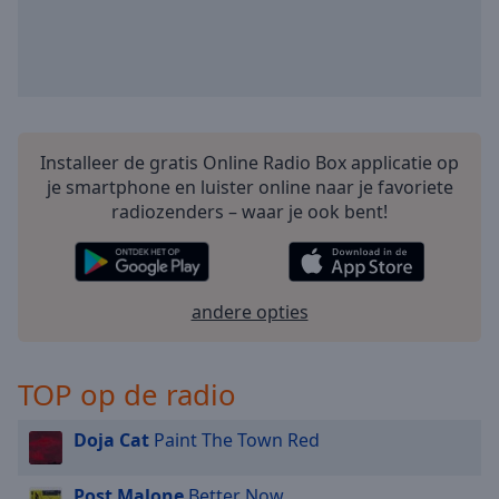
cancel
and
close
the
window.
Text
Installeer de gratis Online Radio Box applicatie op
Color
je smartphone en luister online naar je favoriete
radiozenders – waar je ook bent!
Opacity
Text
andere opties
Background
Color
TOP op de radio
Opacity
Doja Cat
Paint The Town Red
Caption
Post Malone
Better Now