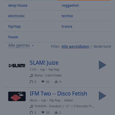
Skip
deep house
reggaeton
Forward
Mute
electronic
techno
Current
Time
0:00
hip-hop
trance
/
Duration
-:-
house
Loaded
:
Alle genres
Filter:
Alle wereldtalen
Nederland
0.00%
Stream
Type
LIVE
SLAM! Juize
Seek to
r'n'b
rap
hip-hop
live,
currently
Rema - Calm Down
behind
live
LIVE
0
62
9
Remaining
Time
-
IFM Two -- Disco Fetish
-:-
disco
rap
hip-hop
italian
THANYA - Freedom | 12'' | Il Discotto Productions ART 1004 | 1982 | IT | 80s O'Clock * Happiness Is Just a Purchase Away: IFMX.co *
1x
0
33
2