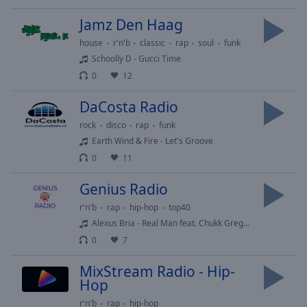
Playback
Rate
Jamz Den Haag
Chapters
house
r'n'b
classic
rap
soul
funk
Schoolly D - Gucci Time
Chapters
0
12
Descriptions
DaCosta Radio
descriptions
rock
disco
rap
funk
off
,
Earth Wind & Fire - Let's Groove
selected
0
11
Subtitles
Genius Radio
subtitles
r'n'b
rap
hip-hop
top40
settings
,
Alexus Bria - Real Man feat. Chukk Gregory
opens
0
7
subtitles
settings
MixStream Radio - Hip-
dialog
Hop
subtitles
off
,
r'n'b
rap
hip-hop