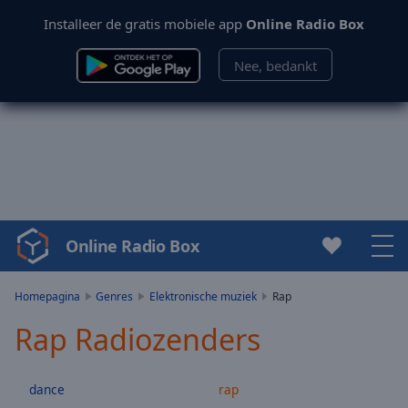
Installeer de gratis mobiele app
Online Radio Box
Nee, bedankt
Online Radio Box
Video
Player
is
Homepagina
Genres
Elektronische muziek
Rap
loading.
Rap Radiozenders
Play
Video
Play
dance
rap
Skip
Backward