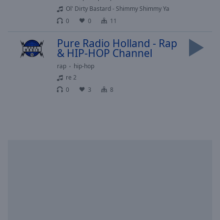
selected
Ol' Dirty Bastard - Shimmy Shimmy Ya
0
0
11
Audio
Track
Pure Radio Holland - Rap
& HIP-HOP Channel
Picture-
in-
rap
hip-hop
Picture
re 2
Fullscreen
0
3
8
This
is
a
modal
window.
Beginning
of
dialog
window.
Escape
will