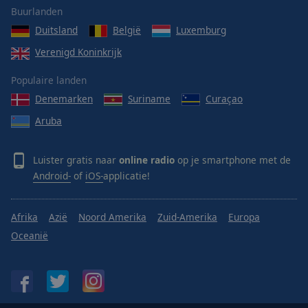
Buurlanden
Duitsland
België
Luxemburg
Verenigd Koninkrijk
Populaire landen
Denemarken
Suriname
Curaçao
Aruba
Luister gratis naar
online radio
op je smartphone met de
Android-
of
iOS-
applicatie!
Afrika
Azië
Noord Amerika
Zuid-Amerika
Europa
Oceanië