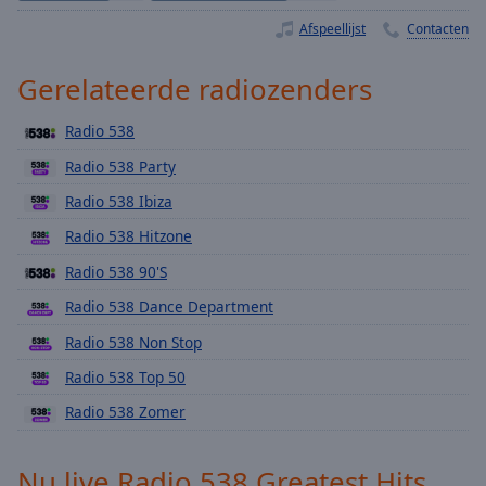
Playback
Rate
Afspeellijst
Contacten
Chapters
Gerelateerde radiozenders
Chapters
Radio 538
Descriptions
Radio 538 Party
descriptions
Radio 538 Ibiza
off
,
selected
Radio 538 Hitzone
Radio 538 90'S
Subtitles
Radio 538 Dance Department
subtitles
settings
,
Radio 538 Non Stop
opens
Radio 538 Top 50
subtitles
settings
Radio 538 Zomer
dialog
subtitles
Nu live Radio 538 Greatest Hits
off
,