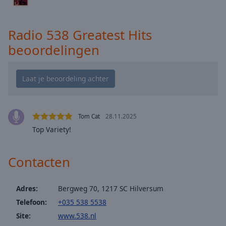
Area
Background
Color
Radio 538 Greatest Hits
beoordelingen
Opacity
Font
Size
Tom Cat
28.11.2025
Text
Top Variety!
Edge
Style
Contacten
Font
Family
Adres:
Bergweg 70, 1217 SC Hilversum
Telefoon:
+035 538 5538
Site:
www.538.nl
Reset