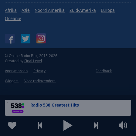
Afrika
Azië
Noord Amerika
Zuid-Amerika
Europa
Oceanië
© Online Radio Box, 2015-2026.
Created by
Final Level
Voorwaarden
Privacy
Feedback
Widgets
Voor radiozenders
Radio 538 Greatest Hits