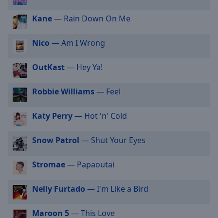
cancel
and
Kane
— Rain Down On Me
close
the
Nico
— Am I Wrong
window.
OutKast
— Hey Ya!
Text
Color
Robbie Williams
— Feel
Opacity
Katy Perry
— Hot 'n' Cold
Text
Snow Patrol
— Shut Your Eyes
Background
Color
Stromae
— Papaoutai
Opacity
Nelly Furtado
— I'm Like a Bird
Caption
Maroon 5
— This Love