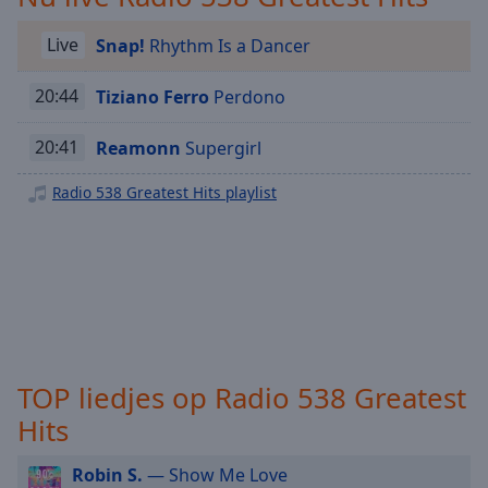
selected
Live
Snap!
Rhythm Is a Dancer
Audio
Track
20:44
Tiziano Ferro
Perdono
Picture-
in-
20:41
Reamonn
Supergirl
Picture
Fullscreen
Radio 538 Greatest Hits playlist
This
is
a
modal
window.
Beginning
of
TOP liedjes op Radio 538 Greatest
dialog
window.
Hits
Escape
will
Robin S.
— Show Me Love