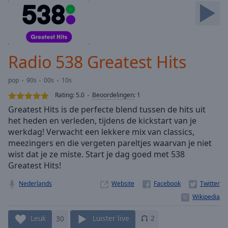
Skip
Forward
Mute
Current
Time
0:00
Radio 538 Greatest Hits
/
Duration
-:-
pop
90s
00s
10s
Loaded
:
0.00%
Rating:
5.0
Beoordelingen
:
1
Stream
Greatest Hits is de perfecte blend tussen de hits uit
Type
LIVE
het heden en verleden, tijdens de kickstart van je
Seek to
werkdag! Verwacht een lekkere mix van classics,
live,
meezingers en die vergeten pareltjes waarvan je niet
currently
wist dat je ze miste. Start je dag goed met 538
behind
live
LIVE
Greatest Hits!
Remaining
Time
-
Nederlands
Website
-:-
1x
Leuk
30
Luister live
2