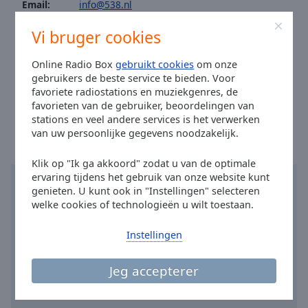
Email:
info@538.nl
Done
Facebook:
@538nl
Close
Vi bruger cookies
Modal
Twitter:
@538
Dialog
End
Instagram:
@radio538
Online Radio Box
gebruikt cookies
om onze
of
gebruikers de beste service te bieden. Voor
Youtube:
@UCYlsXSvFNjXnMWzF5XPu1tQ
dialog
favoriete radiostations en muziekgenres, de
Tijd in Amsterdam
:
22:49
,
08.06.2026
window.
favorieten van de gebruiker, beoordelingen van
stations en veel andere services is het verwerken
van uw persoonlijke gegevens noodzakelijk.
Klik op "Ik ga akkoord" zodat u van de optimale
ervaring tijdens het gebruik van onze website kunt
genieten. U kunt ook in "Instellingen" selecteren
welke cookies of technologieën u wilt toestaan.
Instellingen
Jeg accepterer