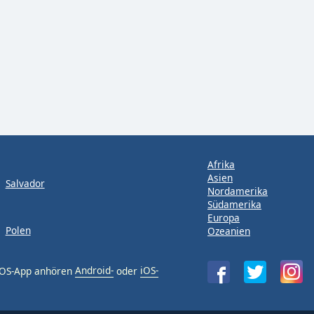
Afrika
Asien
Salvador
Nordamerika
Südamerika
Europa
Polen
Ozeanien
 iOS-App anhören
Android-
oder
iOS-