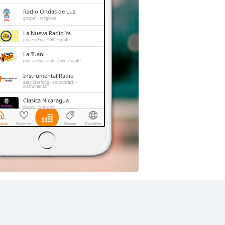
Radio Ondas de Luz
gospel
religious
La Nueva Radio Ya
pop
news
talk
top40
La Tuani
pop
news
talk
folk
top40
Instrumental Radio
easy listening
soundtrack
instrumental
Clasica Nicaragua
classic
romantic
Radio ABC Stereo
pop
news
talk
Radio Tigre 93.9 FM
pop
news
talk
folk
entertainment