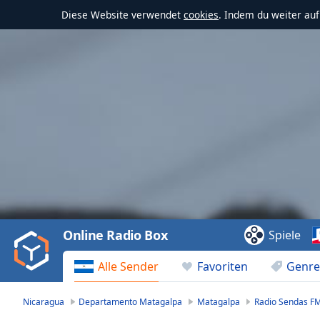
Diese Website verwendet
cookies
. Indem du weiter au
Video
Player
is
loading.
Play
Video
Online Radio Box
Spiele
Play
Skip
Alle Sender
Favoriten
Genre
Backward
Skip
Forward
Nicaragua
Departamento Matagalpa
Matagalpa
Radio Sendas F
Mute