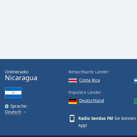
Audio
Track
Picture-
in-
Picture
Fullscreen
This
is
a
modal
window.
Onlineradio
Benachbarte Länder
Nicaragua
Costa Rica
Beginning
of
Populäre Länder
dialog
Deutschland
window.
Sprache:
Escape
Deutsch
will
Radio Sendas FM
Sie können 
cancel
App!
and
close