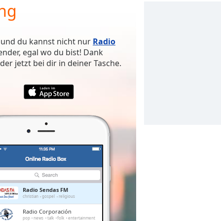
ng
 und du kannst nicht nur
Radio
nder, egal wo du bist! Dank
r jetzt bei dir in deiner Tasche.
Radio Sendas FM
christian
gospel
religious
Radio Corporación
pop
news
talk
folk
entertainment