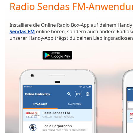
Current
Radio Sendas FM-Anwendu
Time
0:00
/
Duration
-:-
Installiere die Online Radio Box-App auf deinem Handy
Loaded
:
Sendas FM
online hören, sondern auch andere Radiose
0.00%
unserer Handy-App trägst du deinen Lieblingsradiosende
0:00
Stream
Type
LIVE
Seek to
live,
currently
behind
live
LIVE
Remaining
Time
-
-:-
NICARAGUA
FAVORITEN
1x
Radio Sendas FM
christian
gospel
religious
Playback
Rate
Radio Corporación
pop
news
talk
folk
entertainment