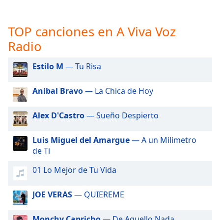
opens
subtitles
settings
TOP canciones en A Viva Voz
dialog
Radio
subtitles
off
,
selected
Estilo M
— Tu Risa
Audio
Anibal Bravo
— La Chica de Hoy
Track
Picture-
Alex D'Castro
— Sueño Despierto
in-
Picture
Fullscreen
Luis Miguel del Amargue
— A un Milimetro
This
de Ti
is
a
01 Lo Mejor de Tu Vida
modal
window.
JOE VERAS
— QUIEREME
Beginning
Monchy Capricho
— De Aquello Nada