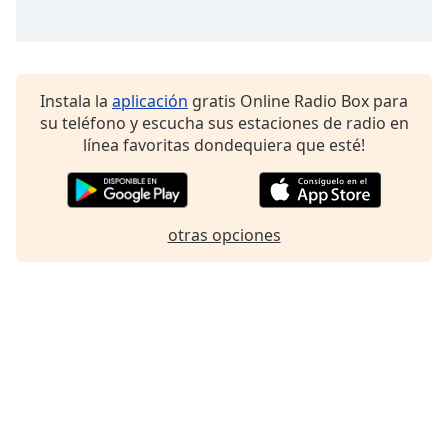
Font
Family
Instala la
aplicación
gratis Online Radio Box para
Reset
su teléfono y escucha sus estaciones de radio en
Done
línea favoritas dondequiera que esté!
Close
Modal
Dialog
End
of
otras opciones
dialog
window.