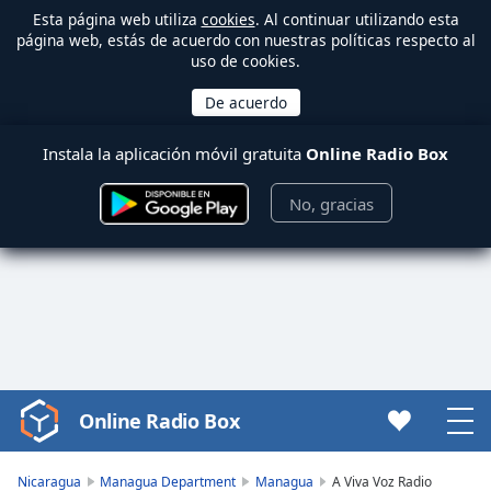
Esta página web utiliza
cookies
. Al continuar utilizando esta
página web, estás de acuerdo con nuestras políticas respecto al
uso de cookies.
Instala la aplicación móvil gratuita
Online Radio Box
No, gracias
Online Radio Box
Video
Player
is
Nicaragua
Managua Department
Managua
A Viva Voz Radio