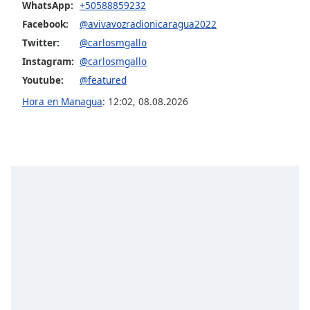
WhatsApp:
+50588859232
Facebook:
@avivavozradionicaragua2022
Opacity
Twitter:
@carlosmgallo
Instagram:
@carlosmgallo
Caption
Youtube:
@featured
Area
Background
Hora en Managua
:
12:02
,
08.08.2026
Color
Opacity
Font
Size
Text
Edge
Style