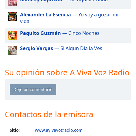
of
dialog
Alexander La Esencia
— Yo voy a gozar mi
window.
vida
Escape
will
Paquito Guzmán
— Cinco Noches
cancel
and
Sergio Vargas
— Si Algun Dia la Ves
close
the
window.
Su opinión sobre A Viva Voz Radio
Text
Color
Opacity
Contactos de la emisora
Text
Background
Sitio:
www.avivavozradio.com
Color