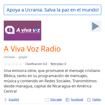
loading.
Play
Apoya a Ucrania. Salva la paz en el mundo!
Video
Play
Skip
Backward
Skip
Forward
Mute
Current
A Viva Voz Radio
Time
0:00
/
christian
gospel
Duration
-:-
Clasificacion:
0.0
Retiradas
:
0
Loaded
:
Una emisora oline, que promueve el mensaje cristiano
0.00%
Bíblica, tanto en su programación de mensajes,
Stream
música y contenido en Redes Sociales. Transmitimos
Type
LIVE
desde managua, capital de Nicaragua en América
Seek to
live,
Central
currently
behind
Español
Sitio web
live
LIVE