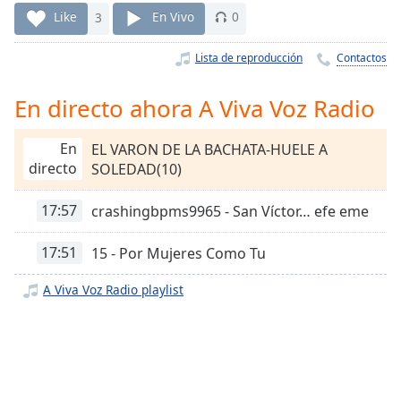
Remaining
Like
3
En Vivo
0
Time
-
-:-
Lista de reproducción
Contactos
1x
En directo ahora A Viva Voz Radio
Playback
Rate
En
EL VARON DE LA BACHATA-HUELE A
Chapters
directo
SOLEDAD(10)
Chapters
17:57
crashingbpms9965 - San Víctor… efe eme
Descriptions
17:51
15 - Por Mujeres Como Tu
descriptions
off
,
A Viva Voz Radio playlist
selected
Subtitles
subtitles
settings
,