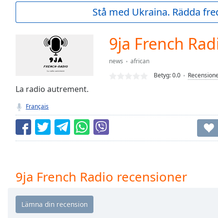
Current
Stå med Ukraina. Rädda fred
Time
0:00
/
Duration
-:-
9ja French Rad
Loaded
:
0.00%
news
african
0:00
Betyg:
0.0
Recension
Stream
Type
La radio autrement.
LIVE
Seek to
Français
live,
currently
behind
live
LIVE
Remaining
Time
-
-:-
9ja French Radio recensioner
1x
Playback
Rate