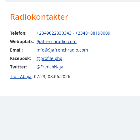
Chapters
Chapters
Radiokontakter
Descriptions
Telefon:
+2349022330343 - +2348188198009
descriptions
Webbplats:
9jafrenchradio.com
off
,
Email:
info@9jafrenchradio.com
selected
Facebook:
@profile.php
Subtitles
Twitter:
@FrenchNaja
subtitles
Tid i Abuja
:
07:23
,
08.06.2026
settings
,
opens
subtitles
settings
dialog
subtitles
off
,
selected