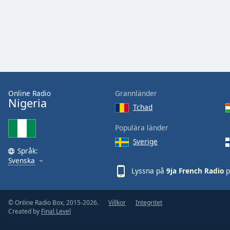
Audio
Track
Picture-
in-
Picture
Fullscreen
This
is
a
Online Radio
Grannländer
Nigeria
modal
Tchad
window.
Populära länder
Beginning
Sverige
of
Språk:
Svenska
dialog
Lyssna på
9ja French Radio
p
window.
Escape
will
© Online Radio Box, 2015-2026.
Villkor
Integritet
cancel
Created by
Final Level
and
close