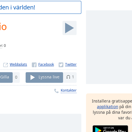
en i världen!
io
er
:
0
Webbplats
Gilla
0
Lyssna live
1
Kontakter
Installera gratisapp
applikation
på din
lyssna på dina favor
var du 