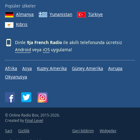
Popüler ülkeler
Almanya
Yunanistan
Türkiye
Kıbrıs
Dinle
9ja French Radio
ile akıllı telefonunda ücretsiz
Android
veya
iOS
uygulama!
Afrika
Asya
Kuzey Amerika
Güney Amerika
Avrupa
Okyanusya
© Online Radio Box, 2015-2026.
Created by
Final Level
Şart
Gizlilik
Geri bildirim
Widgetler