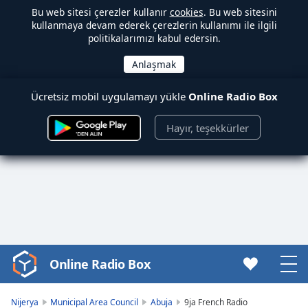
Bu web sitesi çerezler kullanır
cookies
. Bu web sitesini
kullanmaya devam ederek çerezlerin kullanımı ile ilgili
politikalarımızı kabul edersin.
Ücretsiz mobil uygulamayı yükle
Online Radio Box
Hayır, teşekkürler
Online Radio Box
Video
Player
is
Nijerya
Municipal Area Council
Abuja
9ja French Radio