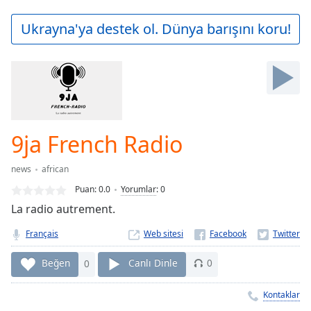
loading.
Play
Ukrayna'ya destek ol. Dünya barışını koru!
Video
Play
Skip
Backward
Skip
Forward
Mute
Current
9ja French Radio
Time
0:00
/
news
african
Duration
-:-
Puan:
0.0
Yorumlar
:
0
Loaded
:
La radio autrement.
0.00%
Stream
Français
Web sitesi
Type
LIVE
Seek to
Beğen
0
Canlı Dinle
0
live,
currently
behind
Kontaklar
live
LIVE