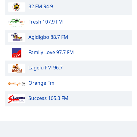
32 FM 94.9
Opacity
Fresh 107.9 FM
Caption
Agidigbo 88.7 FM
Area
Background
Color
Family Love 97.7 FM
Lagelu FM 96.7
Opacity
Orange Fm
Font
Size
Success 105.3 FM
Text
Edge
Style