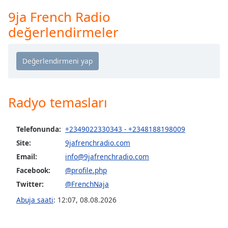
Remaining
Time
-
9ja French Radio
-:-
değerlendirmeler
1x
Playback
Rate
Chapters
Radyo temasları
Chapters
Descriptions
Telefonunda:
+2349022330343 - +2348188198009
Site:
9jafrenchradio.com
descriptions
off
,
Email:
info@9jafrenchradio.com
selected
Facebook:
@profile.php
Twitter:
@FrenchNaja
Subtitles
Abuja saati
:
12:07
,
08.08.2026
subtitles
settings
,