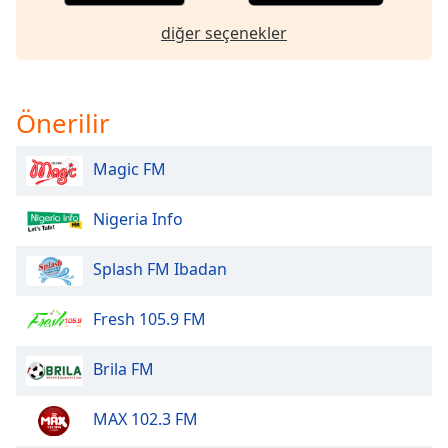
of
dialog
diğer seçenekler
window.
Escape
will
Önerilir
cancel
and
close
Magic FM
the
window.
Nigeria Info
Text
Splash FM Ibadan
Color
Fresh 105.9 FM
Opacity
Brila FM
Text
Background
MAX 102.3 FM
Color