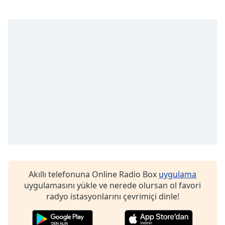
opens
subtitles
settings
dialog
subtitles
off
,
selected
Audio
Track
Picture-
in-
Picture
Fullscreen
This
is
a
Akıllı telefonuna Online Radio Box
uygulama
modal
uygulamasını yükle ve nerede olursan ol favori
window.
radyo istasyonlarını çevrimiçi dinle!
Beginning