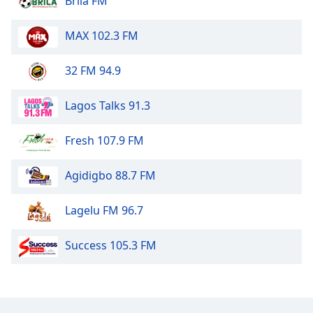
Brila FM
Color
MAX 102.3 FM
Opacity
32 FM 94.9
Caption
Area
Lagos Talks 91.3
Background
Color
Fresh 107.9 FM
Opacity
Agidigbo 88.7 FM
Font
Lagelu FM 96.7
Size
Success 105.3 FM
Text
Edge
Style