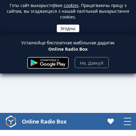
Гэты сайт выкарыстоўвае
cookies
. Працягваючы працу з
сайтам, вы згаджаецеся з нашай палітыкай выкарыстання
cookies.
Усталюйце бясплатнае мабільнае дадатак
Online Radio Box
Не, Дзякуй
Online Radio Box
Video
Player