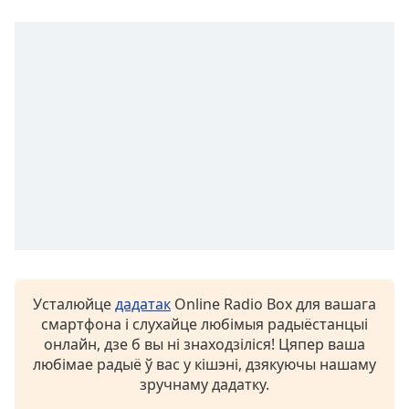
opens
subtitles
settings
dialog
subtitles
off
,
selected
Audio
Track
Picture-
in-
Picture
Fullscreen
This
Усталюйце
дадатак
Online Radio Box для вашага
is
смартфона і слухайце любімыя радыёстанцыі
a
онлайн, дзе б вы ні знаходзіліся! Цяпер ваша
modal
любімае радыё ў вас у кішэні, дзякуючы нашаму
window.
зручнаму дадатку.