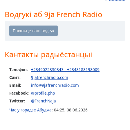
Remaining
Time
-
Водгукі аб 9ja French Radio
-:-
1x
Playback
Rate
Кантакты радыёстанцыі
Chapters
Chapters
Тэлефон:
+2349022330343 - +2348188198009
Descriptions
Сайт:
9jafrenchradio.com
Email:
info@9jafrenchradio.com
descriptions
off
,
Facebook:
@profile.php
selected
Twitter:
@FrenchNaja
Час у горадзе Абуджа
:
04:25
,
08.06.2026
Subtitles
subtitles
settings
,