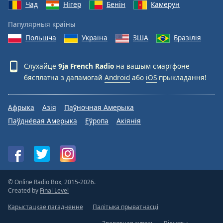
Чад
Нігер
Бенін
Камерун
Папулярныя краіны
Польшча
Украіна
ЗША
Бразілія
Слухайце
9ja French Radio
на вашым смартфоне
бясплатна з дапамогай
Android
або
iOS
прыкладання!
Афрыка
Азія
Паўночная Амерыка
Паўднёвая Амерыка
Еўропа
Акіянія
© Online Radio Box, 2015-2026.
Created by
Final Level
Карыстацкае пагадненне
Палітыка прыватнасці