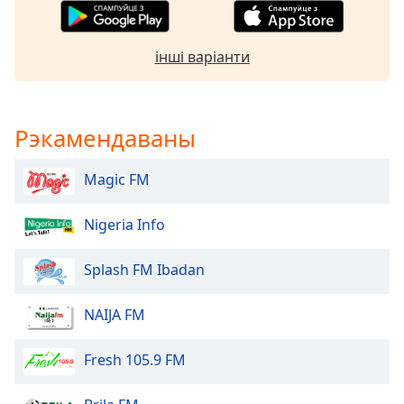
Beginning
of
dialog
інші варіанти
window.
Escape
will
cancel
Рэкамендаваны
and
close
Magic FM
the
window.
Nigeria Info
Text
Color
Splash FM Ibadan
Opacity
NAIJA FM
Fresh 105.9 FM
Text
Background