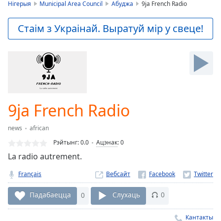
is
Нігерыя
Municipal Area Council
Абуджа
9ja French Radio
loading.
Play
Стаім з Украінай. Выратуй мір у свеце!
Video
Play
Skip
Backward
Skip
Forward
Mute
Current
9ja French Radio
Time
0:00
/
news
african
Duration
-:-
Рэйтынг:
0.0
Ацэнак
:
0
Loaded
:
La radio autrement.
0.00%
Stream
Français
Вебсайт
Type
LIVE
Seek to
Падабаецца
0
Слухаць
0
live,
currently
behind
Кантакты
live
LIVE