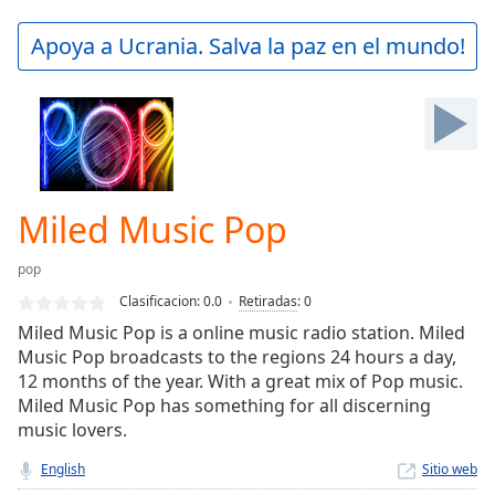
loading.
Play
Apoya a Ucrania. Salva la paz en el mundo!
Video
Play
Skip
Backward
Skip
Forward
Mute
Current
Miled Music Pop
Time
0:00
/
pop
Duration
-:-
Clasificacion:
0.0
Retiradas
:
0
Loaded
:
Miled Music Pop is a online music radio station. Miled
0.00%
Music Pop broadcasts to the regions 24 hours a day,
Stream
12 months of the year. With a great mix of Pop music.
Type
LIVE
Miled Music Pop has something for all discerning
Seek to
live,
music lovers.
currently
behind
English
Sitio web
live
LIVE