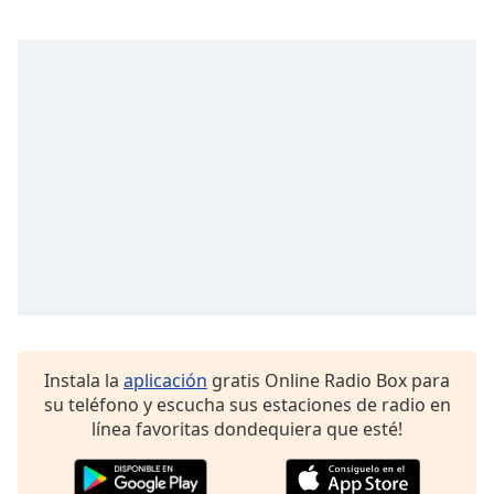
Font
Family
Reset
Done
Close
Modal
Dialog
End
of
dialog
window.
Instala la
aplicación
gratis Online Radio Box para
su teléfono y escucha sus estaciones de radio en
línea favoritas dondequiera que esté!