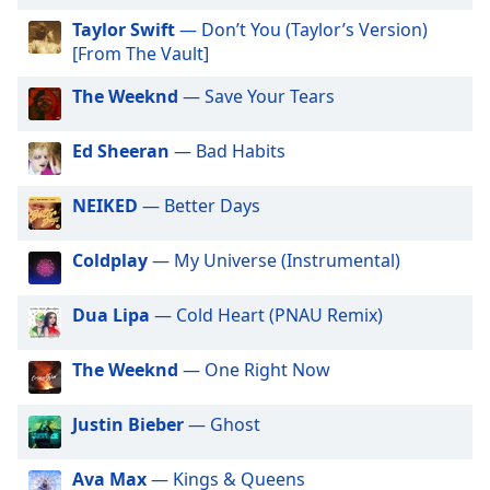
of
Miled Music Mijares
Taylor Swift
— Don’t You (Taylor’s Version)
dialog
Miled Music Oldies
[From The Vault]
window.
Miled Music Pedro Infante
Escape
The Weeknd
— Save Your Tears
will
Miled Music Rat Pack
cancel
Ed Sheeran
— Bad Habits
Miled Music Soundtrack
and
close
Miled Music The Beatles
the
NEIKED
— Better Days
Miled Music Armando Manzanero
window.
Miled Music Carlos Gardel
Coldplay
— My Universe (Instrumental)
Text
Miled Music Funk
Color
Dua Lipa
— Cold Heart (PNAU Remix)
Miled Music Jorge Muñiz
Opacity
Miled Music José José
The Weeknd
— One Right Now
Miled Music Latina
Justin Bieber
— Ghost
Text
Miled Music Marco Antonio Muñiz
Background
Miled Music Marco Antonio Solís
Color
Ava Max
— Kings & Queens