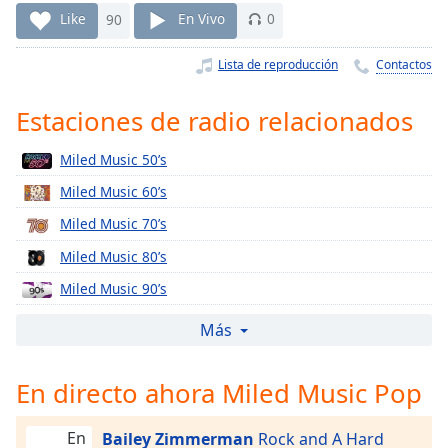
Remaining
Like
90
En Vivo
0
Time
-
-:-
Lista de reproducción
Contactos
1x
Estaciones de radio relacionados
Playback
Rate
Miled Music 50’s
Chapters
Miled Music 60’s
Chapters
Miled Music 70’s
Descriptions
Miled Music 80’s
descriptions
Miled Music 90’s
off
,
Miled Music Alternativo
selected
Más
Miled Music Blues
Subtitles
En directo ahora Miled Music Pop
Miled Music Clásica
subtitles
Miled Music Classic Rock
settings
,
En
Bailey Zimmerman
Rock and A Hard