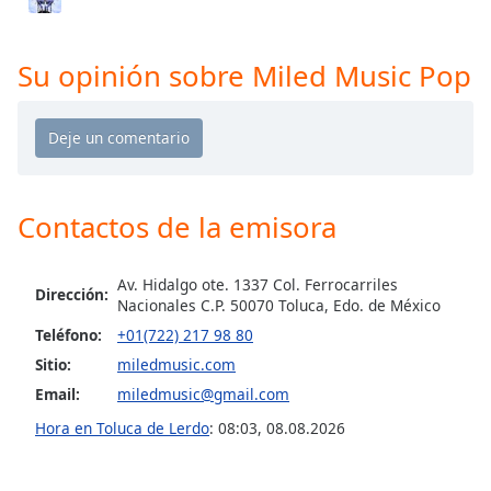
Miled Music Navideña
Opacity
Miled Music Trance
Su opinión sobre Miled Music Pop
Caption
Area
Background
Color
Contactos de la emisora
Opacity
Av. Hidalgo ote. 1337 Col. Ferrocarriles
Dirección:
Nacionales C.P. 50070 Toluca, Edo. de México
Font
Size
Teléfono:
+01(722) 217 98 80
Sitio:
miledmusic.com
Email:
miledmusic@gmail.com
Text
Edge
Hora en Toluca de Lerdo
:
08:03
,
08.08.2026
Style