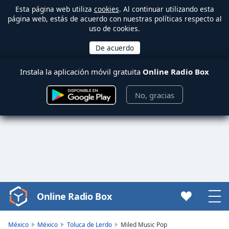
Esta página web utiliza
cookies
. Al continuar utilizando esta
página web, estás de acuerdo con nuestras políticas respecto al
uso de cookies.
Instala la aplicación móvil gratuita
Online Radio Box
No, gracias
Online Radio Box
Video
Player
is
México
México
Toluca de Lerdo
Miled Music Pop