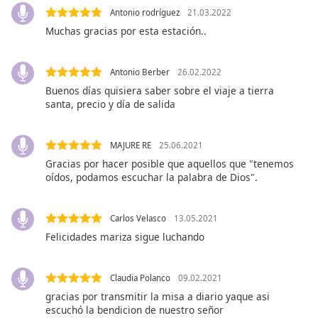
opens
Antonio rodríguez
21.03.2022
subtitles
settings
Muchas gracias por esta estación..
dialog
subtitles
Antonio Berber
26.02.2022
off
,
Buenos días quisiera saber sobre el viaje a tierra
selected
santa, precio y día de salida
Audio
Track
MAJURE RE
25.06.2021
Picture-
Gracias por hacer posible que aquellos que "tenemos
in-
oídos, podamos escuchar la palabra de Dios".
Picture
Fullscreen
This
Carlos Velasco
13.05.2021
is
Felicidades mariza sigue luchando
a
modal
window.
Claudia Polanco
09.02.2021
gracias por transmitir la misa a diario yaque asi
Beginning
escuchó la bendicion de nuestro señor