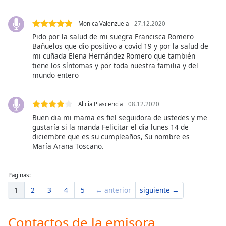
of
dialog
Monica Valenzuela
27.12.2020
window.
Pido por la salud de mi suegra Francisca Romero
Escape
Bañuelos que dio positivo a covid 19 y por la salud de
will
mi cuñada Elena Hernández Romero que también
cancel
tiene los síntomas y por toda nuestra familia y del
and
mundo entero
close
the
window.
Alicia Plascencia
08.12.2020
Buen dia mi mama es fiel seguidora de ustedes y me
Text
gustaría si la manda Felicitar el dia lunes 14 de
diciembre que es su cumpleaños, Su nombre es
Color
María Arana Toscano.
Opacity
Paginas:
1
2
3
4
5
← anterior
siguiente →
Text
Background
Contactos de la emisora
Color