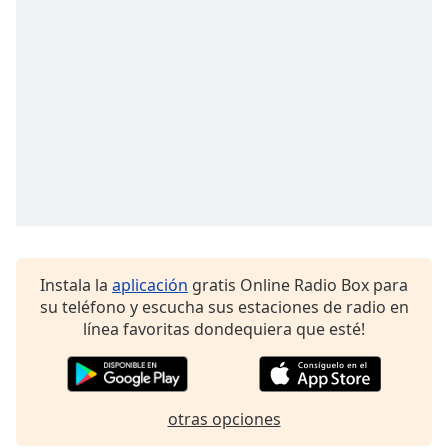
Font
Family
Reset
Done
Close
Modal
Dialog
End
of
dialog
window.
Instala la
aplicación
gratis Online Radio Box para
su teléfono y escucha sus estaciones de radio en
línea favoritas dondequiera que esté!
otras opciones