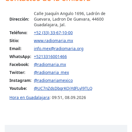
Opacity
Calle Joaquín Angulo 1696, Ladrón de
Dirección:
Guevara, Ladron De Guevara, 44600
Guadalajara, Jal.
Caption
Teléfono:
+52 (33) 33-67-10-00
Area
Sitio:
www.radiomaria.mx
Background
Email:
info.mex@radiomaria.org
Color
WhatsApp:
+5213316001466
Facebook:
@radiomaria.mx
Opacity
Twitter:
@radiomaria_mex
Instagram:
@radiomariamexico
Font
Youtube:
@UC7nZdsDbqrKOjYdFLyl9TLQ
Size
Hora en Guadalajara
:
09:51
,
08.09.2026
Text
Edge
Style