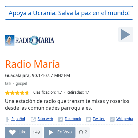
loading.
Play
Apoya a Ucrania. Salva la paz en el mundo!
Video
Play
Skip
Backward
Skip
Forward
Mute
Current
Radio María
Time
0:00
/
Guadalajara, 90.1-107.7 MHz FM
Duration
-:-
talk
gospel
Loaded
:
0.00%
Clasificacion:
4.7
Retiradas
:
47
Stream
Una estación de radio que transmite misas y rosarios
Type
LIVE
desde las comunidades parroquiales.
Seek to
live,
Español
Sitio web
currently
behind
Like
149
En Vivo
2
live
LIVE