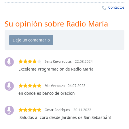
Remaining
Time
-
Contactos
-:-
Su opinión sobre Radio María
1x
Playback
Rate
Chapters
Chapters
Irma Covarrubias
22.08.2024
Excelente Programación de Radio María
Descriptions
descriptions
Mo Mendoza
04.07.2023
off
,
en donde es banco de oracion
selected
Subtitles
Omar Rodríguez
30.11.2022
subtitles
¡Saludos al coro desde Jardines de San Sebastián!
settings
,