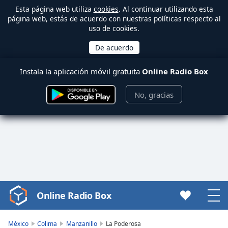
Esta página web utiliza
cookies
. Al continuar utilizando esta
página web, estás de acuerdo con nuestras políticas respecto al
uso de cookies.
Instala la aplicación móvil gratuita
Online Radio Box
No, gracias
Online Radio Box
Video
Player
is
México
Colima
Manzanillo
La Poderosa