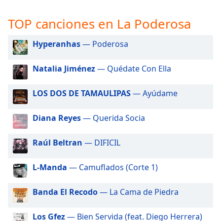
opens
subtitles
TOP canciones en La Poderosa
settings
dialog
subtitles
Hyperanhas
— Poderosa
off
,
selected
Natalia Jiménez
— Quédate Con Ella
Audio
LOS DOS DE TAMAULIPAS
— Ayúdame
Track
Picture-
Diana Reyes
— Querida Socia
in-
Picture
Fullscreen
Raúl Beltran
— DIFICIL
This
is
L-Manda
— Camuflados (Corte 1)
a
modal
window.
Banda El Recodo
— La Cama de Piedra
Beginning
Los Gfez
— Bien Servida (feat. Diego Herrera)