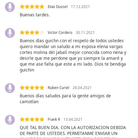
Elias Dussel
17.12.2021
Opacity
Buenas tardes.
Caption
Victor Cordero
30.11.2021
Area
Buenos días guichn con el respeto de todos ustedes
Background
quiero mandar un saludo a mi esposa elena vargas
Color
cortes molina del jabalí mejor conocida como nena y
desirle que me perdone que yo siempre la amaré y
que me ase falta que este a mi lado. Dios te bendiga
Opacity
guichin
Font
Ruben Curiel
28.04.2021
Size
Buenos días saludos para la gente amigos de
camotlan
Text
Edge
Frank R
13.04.2021
Style
QUE TAL BUEN DIA. CON LA AUTORIZACION DEBIDA
DE PARTE DE USTEDES. PERMITANME ENVIAR UN