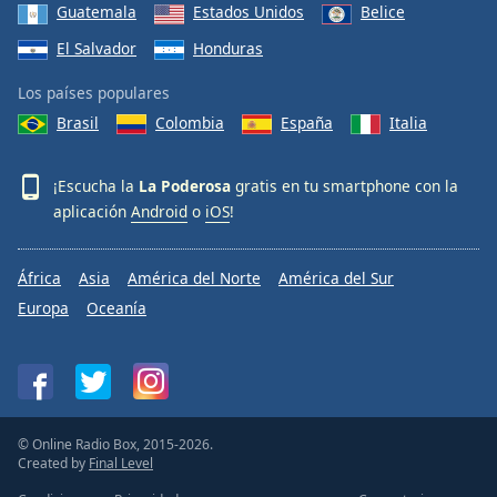
Guatemala
Estados Unidos
Belice
El Salvador
Honduras
Los países populares
Brasil
Colombia
España
Italia
¡Escucha la
La Poderosa
gratis en tu smartphone con la
aplicación
Android
o
iOS
!
África
Asia
América del Norte
América del Sur
Europa
Oceanía
© Online Radio Box, 2015-2026.
Created by
Final Level