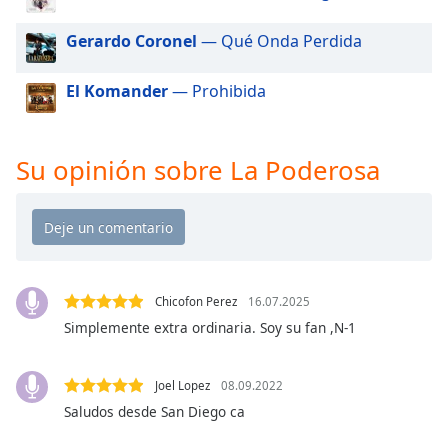
of
dialog
Gerardo Coronel
— Qué Onda Perdida
window.
Escape
El Komander
— Prohibida
will
cancel
and
close
Su opinión sobre La Poderosa
the
window.
Text
Color
Chicofon Perez
16.07.2025
Simplemente extra ordinaria. Soy su fan ,N-1
Opacity
Joel Lopez
08.09.2022
Text
Background
Saludos desde San Diego ca
Color