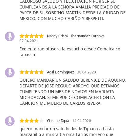
CALUROSO SALUDO Y FELICITACION POR SER SU
Font
CUMPLEAÑOS A LA SEÑORA AMALIA PRECIADO DE
Family
PARTE DE SU SOBRINO MARTIN DESDE LA CIUDAD DE
MEXICO. CON MUCHO CARIÑO Y RESPETO.
Reset
Nancy Cristal Hhernandez Cordova
Done
07.04.2021
Close
Exelente radiofusora la escucho desde Comalcalco
Modal
Dialog
tabasco
End
of
dialog
Adal Dominguez
30.04.2020
window.
QUIERO MANDAR UN SALUDO BERENICE DE AQUINO,
DEPARTE DE JOSE REGULO ARROYO QUE ESTAMOS
CUMPLIENDO UN MES DE NOVIOS EN MARUATA
MICHOACAN. SI ME PUEDE COMPLACER CON LA
CANCION ME MUERO DE CARLOS RIVERA.
Cheque Tapia
14.04.2020
quiero mandar un saludo desde Tijuana a hasta
manzanillo a mi sra tia pina Larios moreno que