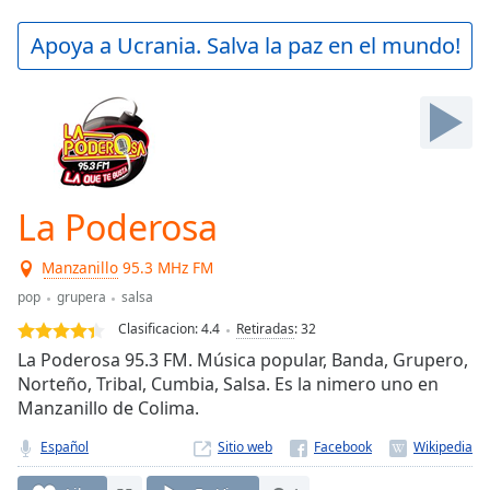
loading.
Play
Apoya a Ucrania. Salva la paz en el mundo!
Video
Play
Skip
Backward
Skip
Forward
Mute
Current
La Poderosa
Time
0:00
/
Manzanillo
95.3 MHz FM
Duration
-:-
pop
grupera
salsa
Loaded
:
0.00%
Clasificacion:
4.4
Retiradas
:
32
Stream
La Poderosa 95.3 FM. Música popular, Banda, Grupero,
Type
LIVE
Norteño, Tribal, Cumbia, Salsa. Es la nimero uno en
Seek to
Manzanillo de Colima.
live,
currently
Español
Sitio web
behind
live
LIVE