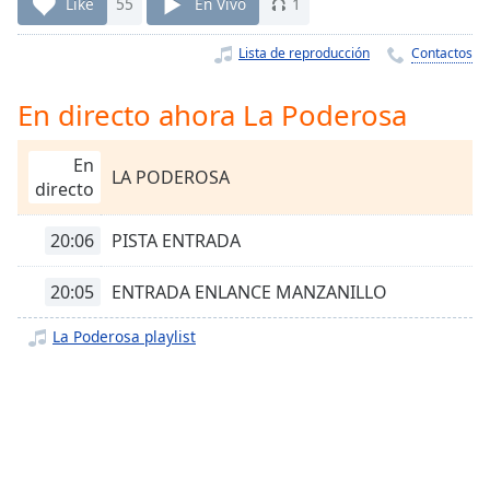
Remaining
Like
55
En Vivo
1
Time
-
-:-
Lista de reproducción
Contactos
1x
En directo ahora La Poderosa
Playback
Rate
En
LA PODEROSA
Chapters
directo
Chapters
20:06
PISTA ENTRADA
Descriptions
20:05
ENTRADA ENLANCE MANZANILLO
descriptions
off
,
La Poderosa playlist
selected
Subtitles
subtitles
settings
,