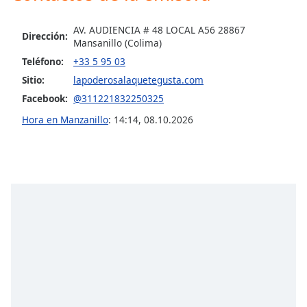
AV. AUDIENCIA # 48 LOCAL A56 28867
Dirección:
Mansanillo (Colima)
Teléfono:
+33 5 95 03
Sitio:
lapoderosalaquetegusta.com
Facebook:
@311221832250325
Hora en Manzanillo
:
14:14
,
08.10.2026