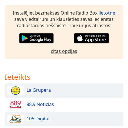
dialog
window.
Instalējiet bezmaksas Online Radio Box
lietotne
Escape
savā viedtālrunī un klausieties savas iecienītās
will
radiostacijas tiešsaistē – lai kur jūs atrastos!
cancel
and
close
the
citas opcijas
window.
Text
Color
Ieteikts
Opacity
La Grupera
88.9 Noticias
Text
Background
105 Digital
Color