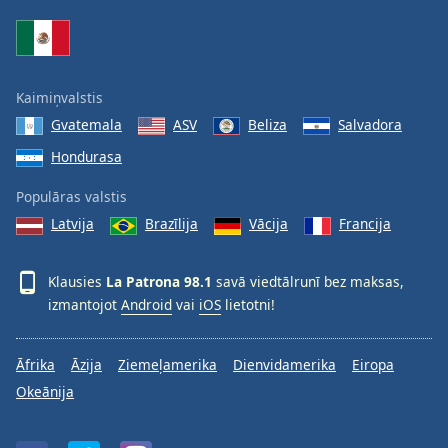
Kaimiņvalstis
Gvatemala
ASV
Beliza
Salvadora
Hondurasa
Populāras valstis
Latvija
Brazīlija
Vācija
Francija
Klausies
La Patrona 98.1
savā viedtālrunī bez maksas,
izmantojot
Android
vai
iOS
lietotni!
Āfrika
Āzija
Ziemeļamerika
Dienvidamerika
Eiropa
Okeānija