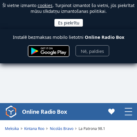
Šī vietne izmanto
cookies
. Turpinot izmantot šo vietni, jūs piekrītat
mūsu sīkdatņu izmantošanas politikai.
Instalē bezmaksas mobilo lietotni
Online Radio Box
Nē, paldies
Online Radio Box
Video
Player
is
Meksika
Kintana Roo
Nicolás Bravo
La Patrona 98.1
loading.