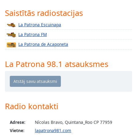
Time
-
-:-
Saistītās radiostacijas
1x
La Patrona Escuinapa
Playback
La Patrona FM
Rate
La Patrona de Acaponeta
Chapters
Chapters
La Patrona 98.1 atsauksmes
Descriptions
descriptions
off
,
selected
Radio kontakti
Subtitles
subtitles
Adrese:
Nícolas Bravo, Quintana_Roo CP 77959
settings
,
Vietne:
lapatrona981.com
opens