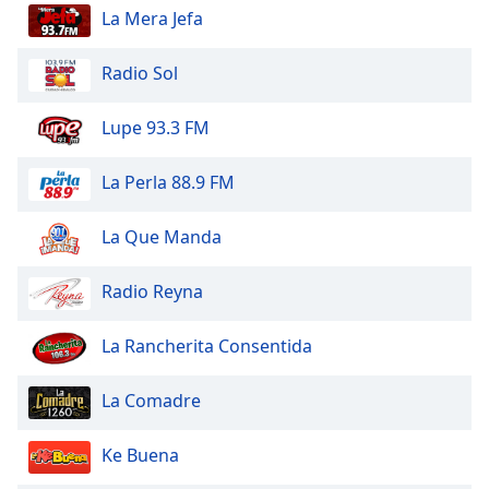
La Mera Jefa
Opacity
Radio Sol
Caption
Area
Lupe 93.3 FM
Background
Color
La Perla 88.9 FM
Opacity
La Que Manda
Font
Radio Reyna
Size
La Rancherita Consentida
Text
La Comadre
Edge
Style
Ke Buena
Font