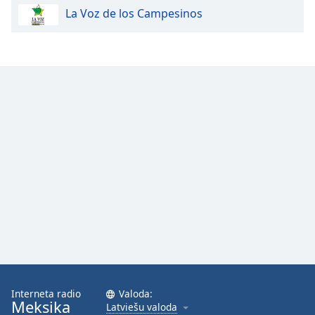
La Voz de los Campesinos
Family
Reset
Done
Close
Modal
Dialog
End
of
dialog
window.
Interneta radio
Valoda:
Meksika
Latviešu valoda