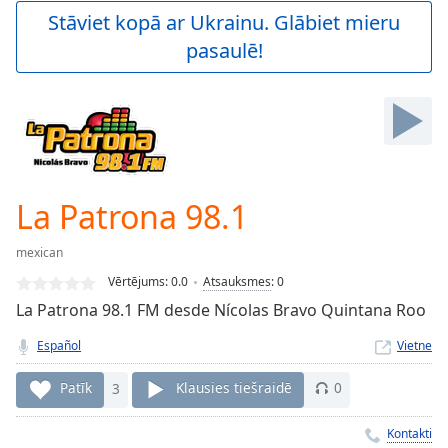
Play
Stāviet kopā ar Ukrainu. Glābiet mieru
Video
pasaulē!
Play
Skip
Backward
Skip
Forward
Mute
Current
Time
0:00
La Patrona 98.1
/
Duration
-:-
mexican
Loaded
:
0.00%
Vērtējums:
0.0
Atsauksmes
:
0
Stream
La Patrona 98.1 FM desde Nícolas Bravo Quintana Roo
Type
LIVE
Español
Vietne
Seek to
live,
currently
Patīk
3
Klausies tiešraidē
0
behind
live
LIVE
Remaining
Kontakti