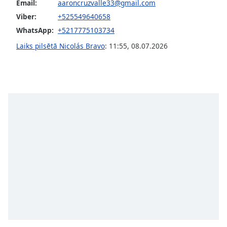
subtitles
Email:
aaroncruzvalle33@gmail.com
settings
Viber:
+525549640658
dialog
WhatsApp:
+5217775103734
subtitles
off
,
Laiks pilsētā Nicolás Bravo
:
11:55
,
08.07.2026
selected
Audio
Track
Picture-
in-
Picture
Fullscreen
This
is
a
modal
window.
Beginning
of