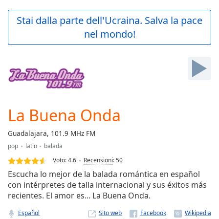
loading.
Play
Stai dalla parte dell'Ucraina. Salva la pace
Video
nel mondo!
Play
Skip
Backward
Skip
Forward
Mute
Current
Time
0:00
La Buena Onda
/
Duration
-:-
Guadalajara, 101.9 MHz FM
Loaded
:
pop
latin
balada
0.00%
Stream
Voto:
4.6
Recensioni
:
50
Type
LIVE
Escucha lo mejor de la balada romántica en español
Seek to
con intérpretes de talla internacional y sus éxitos más
live,
recientes. El amor es... La Buena Onda.
currently
behind
live
LIVE
Español
Sito web