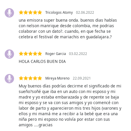
of
dialog
Tricologos Atomy
02.06.2022
window.
una emisora super buena onda. buenos dias hablas
Escape
con nelson manrique desde colombia, me podrias
will
colaborar con un dato?. cuando, en que fecha se
cancel
celebra el festival de mariachis en guadalajara.?
and
close
the
Roger Garcia
03.02.2022
window.
HOLA CARLOS BUEN DIA
Text
Mireya Moreno
22.09.2021
Color
Muy buenos días podrías decirme el significado de mi
sueño?soñé que iba en un auto con mi esposo y mi
Opacity
madre y yo estaba embarazada y de repente se baja
mi esposo y se va con sus amigos y yo comencé con
labor de parto y aparecieron mis tres hijos (varones y
ellos y mi mamá me a recibir a la bebé que era una
Text
niña pero mi esposo no volvía por estar con sus
Background
amigos ....gracias
Color