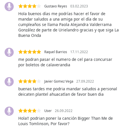
opens
subtitles
Gustavo Reyes
03.02.2023
settings
Hola buenos días me podrías hacer el favor de
dialog
mandar saludos a una amiga por el día de su
cumpleaños se llama Paola Alejandra Valderrama
subtitles
González de parte de Urielandro gracias y que siga La
off
,
Buena Onda
selected
Audio
Raquel Barrios
17.11.2022
Track
me podran pasar el numero de cel para concursar
por boletos de calaverandia
Picture-
in-
Picture
Fullscreen
Javier Gomez Vega
27.09.2022
This
buenas tardes me podria mandar saludos a personal
is
deicaten plantel ahuacatlan de favor buen dia
a
modal
window.
User
26.09.2022
Hola!! podrian poner la canción Bigger Than Me de
Louis Tomlinson, Por favor?
Beginning