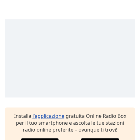
Font
Family
Reset
Done
Close
Modal
Dialog
End
of
dialog
window.
Installa
l'applicazione
gratuita Online Radio Box
per il tuo smartphone e ascolta le tue stazioni
radio online preferite – ovunque ti trovi!