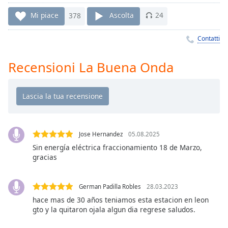
Remaining
Time
-
Mi piace
378
Ascolta
24
-:-
Contatti
1x
Playback
Recensioni La Buena Onda
Rate
Chapters
Chapters
Descriptions
Jose Hernandez
05.08.2025
descriptions
Sin energía eléctrica fraccionamiento 18 de Marzo,
off
,
gracias
selected
German Padilla Robles
28.03.2023
Subtitles
hace mas de 30 años teniamos esta estacion en leon
subtitles
gto y la quitaron ojala algun dia regrese saludos.
settings
,