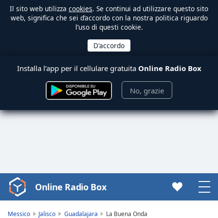
Il sito web utilizza
cookies
. Se continui ad utilizzare questo sito
web, significa che sei d’accordo con la nostra politica riguardo
l’uso di questi cookie.
Installa l’app per il cellulare gratuita
Online Radio Box
No, grazie
Online Radio Box
Video
Player
is
Messico
Jalisco
Guadalajara
La Buena Onda