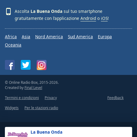
Ascolta
La Buena Onda
sul tuo smartphone
gratuitamente con l’applicazione
Android
o
iOS
!
Africa
Asia
Nord America
Sud America
Europa
Oceania
© Online Radio Box, 2015-2026.
Created by
Final Level
Termini e condizioni
Privacy
Feedback
Widgets
Per le stazioni radio
La Buena Onda