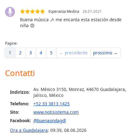
Esperanza Medina
28.07.2021
Opacity
Buena música 🎶 me encanta esta estación desde
niña 😍
Caption
Area
Pagine:
Background
Color
1
2
3
4
5
← precedente
prossimo →
Contatti
Opacity
Font
Av. México 3150, Monraz, 44670 Guadalajara,
Indirizzo:
Jalisco, México
Size
Telefono:
+52 33 3813 1425
Sito:
www.notisistema.com
Text
Edge
Facebook:
@buenaondagdl
Style
Ora a Guadalajara
:
09:39
,
08.06.2026