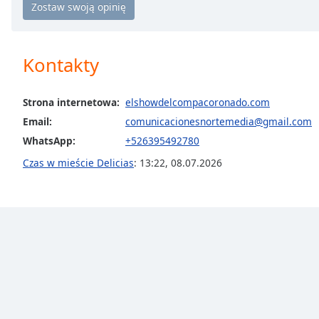
Chapters
Chapters
Kontakty
Descriptions
descriptions
off
,
Strona internetowa:
elshowdelcompacoronado.com
selected
Email:
comunicacionesnortemedia@gmail.com
WhatsApp:
+526395492780
Subtitles
Czas w mieście Delicias
:
13:22
,
08.07.2026
subtitles
settings
,
opens
subtitles
settings
dialog
subtitles
off
,
selected