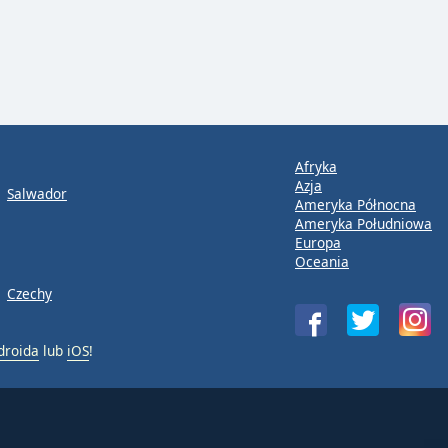
Afryka
Azja
Salwador
Ameryka Północna
Ameryka Południowa
Europa
Oceania
Czechy
droida
lub
iOS
!