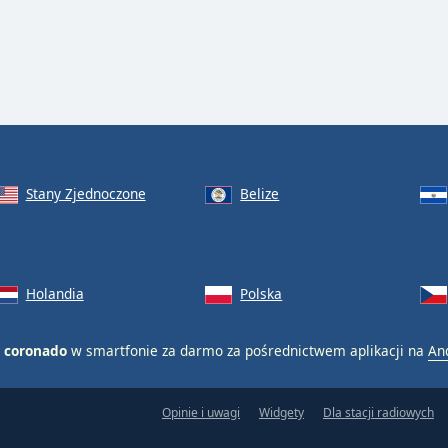
Stany Zjednoczone
Belize
Holandia
Polska
a coronado
w smartfonie za darmo za pośrednictwem aplikacji na
An
Opinie i uwagi
Widgety
Dla stacji radiowych