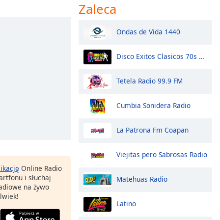
Zaleca
Ondas de Vida 1440
Disco Exitos Clasicos 70s 80s 90s Minimix
Tetela Radio 99.9 FM
Cumbia Sonidera Radio
La Patrona Fm Coapan
Viejitas pero Sabrosas Radio
likację
Online Radio
rtfonu i słuchaj
Matehuas Radio
 radiowe na żywo
lwiek!
Latino