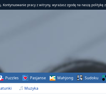
s
. Kontynuowanie pracy z witryny, wyrażasz zgodę na naszą politykę 
Puzzles
Pasjanse
Mahjong
Sudoku
atunki
Muzyka