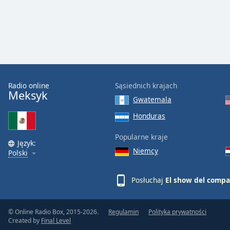
Audio
Track
Picture-
in-
Picture
Fullscreen
This
is
Radio online
Sąsiednich krajach
a
Meksyk
Gwatemala
modal
window.
Honduras
Popularne kraje
Beginning
Język:
of
Niemcy
Polski
dialog
window.
Posłuchaj
El show del comp
Escape
will
cancel
© Online Radio Box, 2015-2026.
Regulamin
Polityka prywatności
and
Created by
Final Level
close