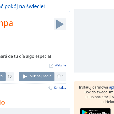
 pokój na świecie!
ompa
rá de tu día algo especial
Website
to
10
Słuchaj radia
1
Instałuj darmową
ap
Kontakty
Box do swego sma
uliubionę stacji
do
gdzieko