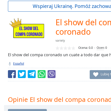
Current
Wspieraj Ukrainę. Pomóż zachować
Time
0:00
/
Duration
-:-
El show del c
Loaded
:
0.00%
coronado
0:00
Stream
variety
Type
LIVE
Ocena:
0.0
Ocen
:
0
Seek to
El show del compa coronado un cuate a todo dar que ha
live,
currently
behind
Español
live
LIVE
Remaining
Lubię 
Time
-
-:-
1x
Opinie El show del compa corona
Playback
Rate