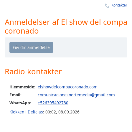
Time
-
Kontakter
-:-
Anmeldelser af El show del compa
1x
coronado
Playback
Rate
Chapters
Chapters
Descriptions
Radio kontakter
descriptions
off
,
Hjemmeside:
elshowdelcompacoronado.com
selected
Email:
comunicacionesnortemedia@gmail.com
WhatsApp:
+526395492780
Subtitles
Klokken i Delicias
:
00:02
,
08.09.2026
subtitles
settings
,
opens