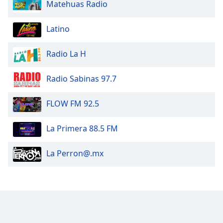
Matehuas Radio
Opacity
Latino
Caption
Area
Radio La H
Background
Color
Radio Sabinas 97.7
Opacity
FLOW FM 92.5
La Primera 88.5 FM
Font
Size
La
Perron@.mx
Text
Edge
Style
Font