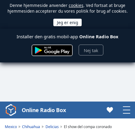
Denne hjemmeside anvender
cookies
. Ved fortsat at bruge
hjemmesiden accepterer du vores politik for brug af cookies.
Installer den gratis mobil-app
Online Radio Box
Nej tak
Online Radio Box
Video
Player
is
Mexico
Chihuahua
Delicias
El show del compa coronado
loading.