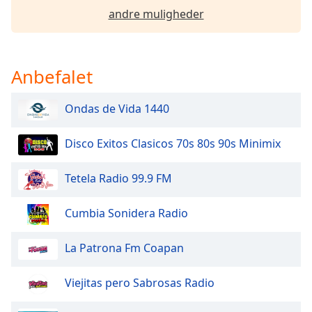
dialog
andre muligheder
window.
Escape
will
cancel
Anbefalet
and
close
Ondas de Vida 1440
the
window.
Disco Exitos Clasicos 70s 80s 90s Minimix
Text
Color
Tetela Radio 99.9 FM
Cumbia Sonidera Radio
Opacity
La Patrona Fm Coapan
Text
Background
Viejitas pero Sabrosas Radio
Color