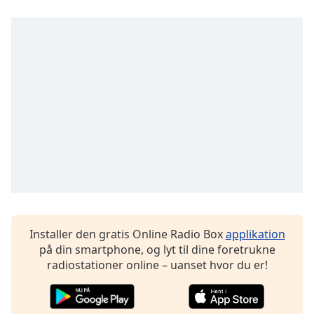
subtitles
settings
dialog
subtitles
off
,
selected
Audio
Track
Picture-
in-
Picture
Fullscreen
This
is
a
Installer den gratis Online Radio Box
applikation
modal
på din smartphone, og lyt til dine foretrukne
window.
radiostationer online – uanset hvor du er!
Beginning
of