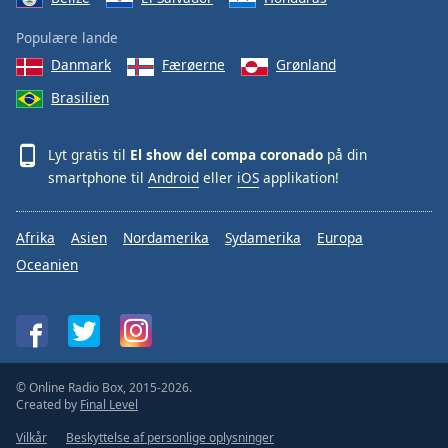
Populære lande
Danmark
Færøerne
Grønland
Brasilien
Lyt gratis til
El show del compa coronado
på din
smartphone til
Android
eller
iOS
applikation!
Afrika
Asien
Nordamerika
Sydamerika
Europa
Oceanien
© Online Radio Box, 2015-2026.
Created by
Final Level
Vilkår
Beskyttelse af personlige oplysninger