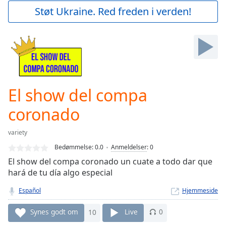
Play
Støt Ukraine. Red freden i verden!
Video
Play
Skip
Backward
Skip
Forward
Mute
Current
El show del compa
Time
0:00
coronado
/
Duration
-:-
Loaded
:
variety
0.00%
Bedømmelse:
0.0
Anmeldelser
:
0
Stream
El show del compa coronado un cuate a todo dar que
Type
LIVE
hará de tu día algo especial
Seek to
live,
Español
Hjemmeside
currently
behind
live
LIVE
Synes godt om
10
Live
0
Remaining