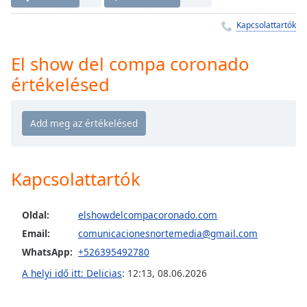
Remaining
Time
-
Kapcsolattartók
-:-
El show del compa coronado
1x
értékelésed
Playback
Rate
Chapters
Chapters
Descriptions
Kapcsolattartók
descriptions
off
,
Oldal:
elshowdelcompacoronado.com
selected
Email:
comunicacionesnortemedia@gmail.com
WhatsApp:
+526395492780
Subtitles
A helyi idő itt: Delicias
:
12:13
,
08.06.2026
subtitles
settings
,