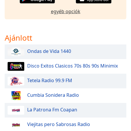
of
dialog
egyéb opciók
window.
Escape
will
cancel
Ajánlott
and
close
Ondas de Vida 1440
the
window.
Disco Exitos Clasicos 70s 80s 90s Minimix
Text
Color
Tetela Radio 99.9 FM
Cumbia Sonidera Radio
Opacity
La Patrona Fm Coapan
Text
Background
Viejitas pero Sabrosas Radio
Color