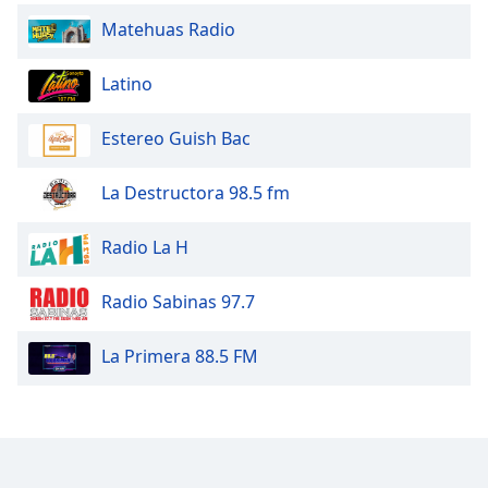
Matehuas Radio
Opacity
Latino
Caption
Area
Estereo Guish Bac
Background
Color
La Destructora 98.5 fm
Opacity
Radio La H
Radio Sabinas 97.7
Font
Size
La Primera 88.5 FM
Text
Edge
Style