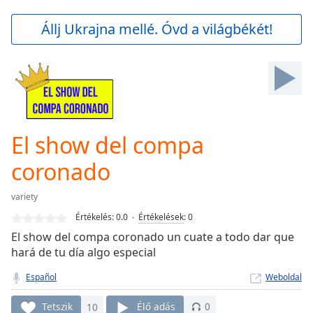
loading.
Play
Állj Ukrajna mellé. Óvd a világbékét!
Video
Play
Skip
Backward
Skip
Forward
Mute
Current
El show del compa
Time
0:00
coronado
/
Duration
-:-
Loaded
:
variety
0.00%
Értékelés:
0.0
Értékelések
:
0
Stream
El show del compa coronado un cuate a todo dar que
Type
LIVE
hará de tu día algo especial
Seek to
live,
Español
Weboldal
currently
behind
live
LIVE
Tetszik
10
Élő adás
0