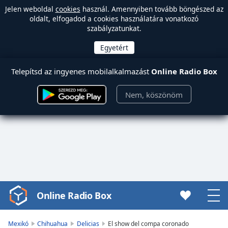
Jelen weboldal
cookies
használ. Amennyiben tovább böngészed az
oldalt, elfogadod a cookies használatára vonatkozó
szabályzatunkat.
Telepítsd az ingyenes mobilalkalmazást
Online Radio Box
Nem, köszönöm
Online Radio Box
Video
Player
is
Mexikó
Chihuahua
Delicias
El show del compa coronado