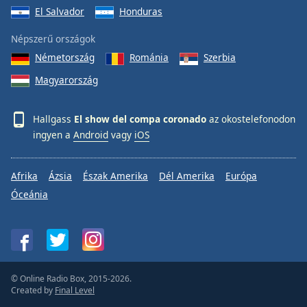
El Salvador
Honduras
Népszerű országok
Németország
Románia
Szerbia
Magyarország
Hallgass
El show del compa coronado
az okostelefonodon
ingyen a
Android
vagy
iOS
Afrika
Ázsia
Észak Amerika
Dél Amerika
Európa
Óceánia
© Online Radio Box, 2015-2026.
Created by
Final Level