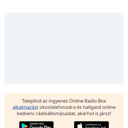
opens
subtitles
settings
dialog
subtitles
off
,
selected
Audio
Track
Picture-
in-
Picture
Fullscreen
This
is
a
Telepítsd az ingyenes Online Radio Box
modal
alkalmazást
okostelefonodra és hallgasd online
window.
kedvenc rádióállomásaidat, akárhol is jársz!
Beginning