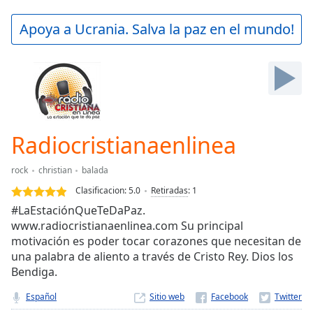
loading.
Play
Apoya a Ucrania. Salva la paz en el mundo!
Video
Play
Skip
Backward
Skip
Forward
Mute
Current
Radiocristianaenlinea
Time
0:00
/
rock
christian
balada
Duration
-:-
Clasificacion:
5.0
Retiradas
:
1
Loaded
:
#LaEstaciónQueTeDaPaz.
0.00%
www.radiocristianaenlinea.com Su principal
Stream
motivación es poder tocar corazones que necesitan de
Type
LIVE
una palabra de aliento a través de Cristo Rey. Dios los
Seek to
live,
Bendiga.
currently
behind
Español
Sitio web
live
LIVE