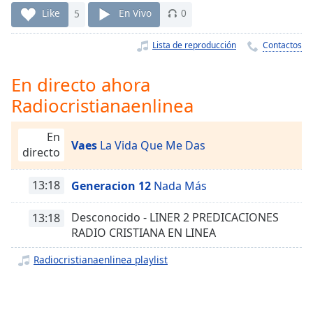
Remaining
Like
5
En Vivo
0
Time
-
-:-
Lista de reproducción
Contactos
1x
En directo ahora
Playback
Rate
Radiocristianaenlinea
Chapters
En
Chapters
Vaes
La Vida Que Me Das
directo
Descriptions
13:18
Generacion 12
Nada Más
descriptions
off
,
Desconocido - LINER 2 PREDICACIONES
13:18
selected
RADIO CRISTIANA EN LINEA
Subtitles
Radiocristianaenlinea playlist
subtitles
settings
,