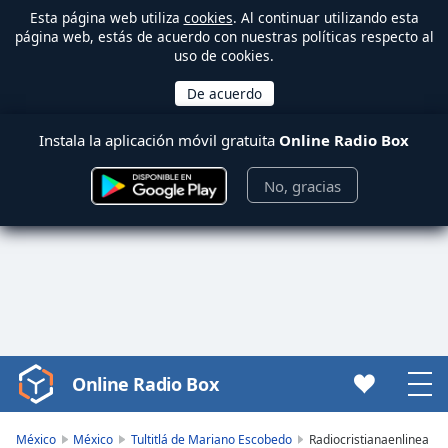
Esta página web utiliza
cookies
. Al continuar utilizando esta
página web, estás de acuerdo con nuestras políticas respecto al
uso de cookies.
Instala la aplicación móvil gratuita
Online Radio Box
No, gracias
Online Radio Box
Video
Player
is
México
México
Tultitlá de Mariano Escobedo
Radiocristianaenlinea