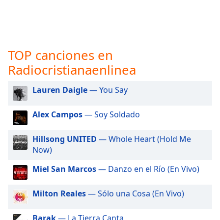
opens
subtitles
settings
dialog
subtitles
TOP canciones en
off
,
selected
Radiocristianaenlinea
Audio
Lauren Daigle
— You Say
Track
Picture-
Alex Campos
— Soy Soldado
in-
Picture
Fullscreen
Hillsong UNITED
— Whole Heart (Hold Me
This
Now)
is
Miel San Marcos
— Danzo en el Río (En Vivo)
a
modal
window.
Milton Reales
— Sólo una Cosa (En Vivo)
Beginning
Barak
— La Tierra Canta