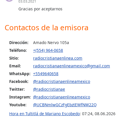
03.03.2021
Gracias por aceptarnos
Opacity
Contactos de la emisora
Caption
Area
Background
Dirección:
Amado Nervo 105a
Color
Teléfono:
+(554) 964-0658
Sitio:
radiocristianaenlinea.com
Opacity
Email:
radiocristianaenlineamexico@gmail.com
WhatsApp:
+5549640658
Facebook:
@radiocristianaenlineamexico
Font
Size
Twitter:
@radiocristianae
Instagram:
@radiocristianaenlineamexico
Text
Youtube:
@UCBNmlwGCzFgEbztEWfNW22Q
Edge
Hora en Tultitlá de Mariano Escobedo
:
07:24
,
08.06.2026
Style