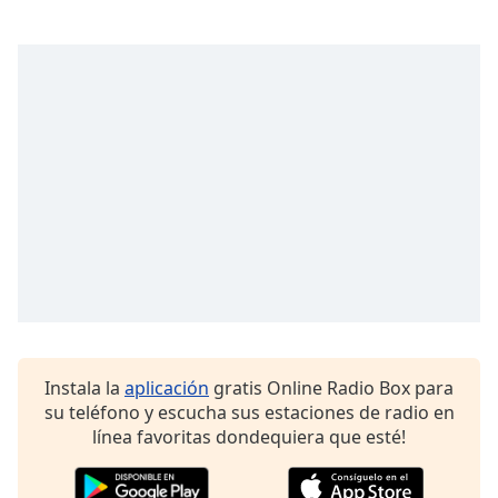
Font
Family
Reset
Done
Close
Modal
Dialog
End
of
dialog
window.
Instala la
aplicación
gratis Online Radio Box para
su teléfono y escucha sus estaciones de radio en
línea favoritas dondequiera que esté!