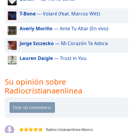
of
dialog
T-Bone
— Volaré (feat. Marcos Witt)
window.
Escape
Averly Morillo
— Ante Tu Altar (En vivo)
will
cancel
and
Jorge Szczecko
— Mi Corazón Te Adora
close
the
Lauren Daigle
— Trust in You
window.
Text
Su opinión sobre
Color
Radiocristianaenlinea
Opacity
Text
Background
Color
Radiocristianaenlinea Mexico