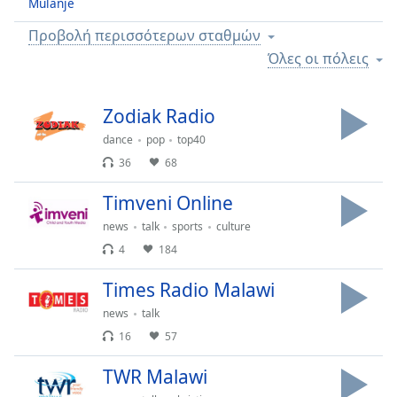
Mulanje
Remaining
Προβολή περισσότερων σταθμών
Time
-
-:-
Όλες οι πόλεις
1x
Zodiak Radio
Playback
Rate
dance
pop
top40
36
68
Chapters
Chapters
Timveni Online
news
talk
sports
culture
Descriptions
4
184
descriptions
off
,
Times Radio Malawi
selected
news
talk
16
57
Subtitles
subtitles
TWR Malawi
settings
,