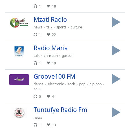
1
18
Font
Family
Mzati Radio
news
talk
sports
culture
Reset
1
22
Done
Radio Maria
Close
Modal
talk
christian
gospel
Dialog
End
1
19
of
dialog
Groove100 FM
window.
dance
electronic
rock
pop
hip-hop
soul
0
4
Tuntufye Radio Fm
news
1
13