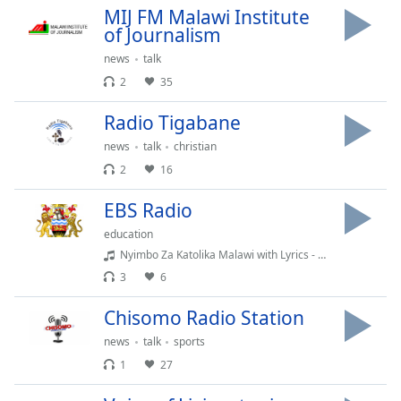
Beginning
MIJ FM Malawi Institute
of
of Journalism
dialog
window.
news
talk
Escape
2
35
will
cancel
Radio Tigabane
and
news
talk
christian
close
2
16
the
window.
EBS Radio
education
Text
Nyimbo Za Katolika Malawi with Lyrics - MW Catholic Lyrics: Ife Ndiife Antchito Chabe (Late Dr. Chilima's Favourite hymn) Lyrics #malawi
Color
3
6
Opacity
Chisomo Radio Station
news
talk
sports
Text
1
27
Background