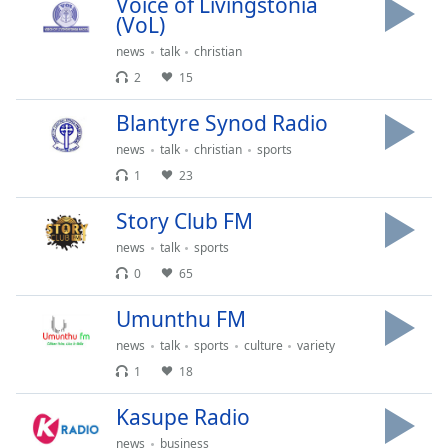
Color
Voice of Livingstonia
(VoL)
news
talk
christian
Opacity
2
15
Caption
Blantyre Synod Radio
Area
news
talk
christian
sports
Background
1
23
Color
Story Club FM
Opacity
news
talk
sports
0
65
Font
Umunthu FM
Size
news
talk
sports
culture
variety
1
18
Text
Edge
Kasupe Radio
Style
news
business