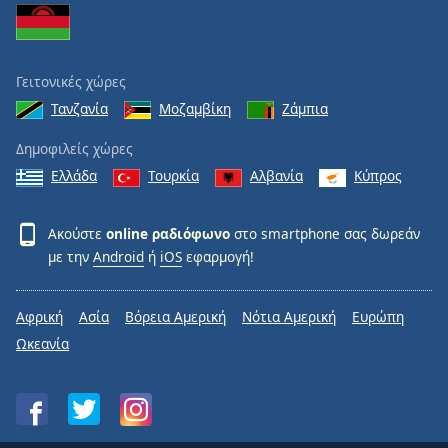
Γειτονικές χώρες
Τανζανία
Μοζαμβίκη
Ζάμπια
Δημοφιλείς χώρες
Ελλάδα
Τουρκία
Αλβανία
Κύπρος
Ακούστε
online ραδιόφωνο
στο smartphone σας δωρεάν
με την
Android
ή
iOS
εφαρμογή!
Αφρική
Ασία
Βόρεια Αμερική
Νότια Αμερική
Ευρώπη
Ωκεανία