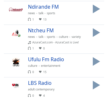
Ndirande FM
news
talk
sports
1
13
Ntcheu FM
news
talk
sports
culture
variety
AzuraCast.com - AzuraCast is Live!
1
0
Ufulu Fm Radio
culture
entertainment
0
15
LBS Radio
adult contemporary
0
4