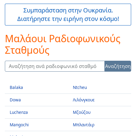
is
loading.
Συμπαράσταση στην Ουκρανία.
Play
Διατήρηστε την ειρήνη στον κόσμο!
Video
Play
Skip
Μαλάουι Ραδιοφωνικούς
Backward
Skip
Σταθμούς
Forward
Mute
Current
Αναζήτηση
Time
0:00
/
Duration
-:-
Balaka
Ntcheu
Loaded
:
0.00%
Dowa
Λιλόνγκουε
Stream
Type
LIVE
Luchenza
Μζούζου
Seek to
live,
Mangochi
Μπλαντάιρ
currently
behind
live
LIVE