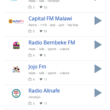
news
talk
christian
opens
2
52
subtitles
settings
Capital FM Malawi
dialog
subtitles
dance
r'n'b
pop
jazz
hip-hop
off
,
0
91
selected
Radio Bembeke FM
Audio
news
talk
sports
culture
Track
4
9
Picture-
in-
Jojo Fm
Picture
Fullscreen
news
talk
sports
culture
This
4
11
is
a
Radio Alinafe
modal
christian
window.
3
11