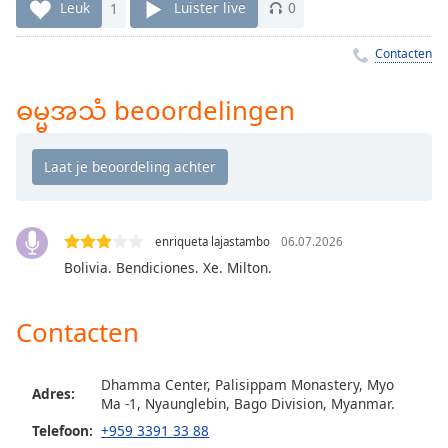
Remaining
Leuk
1
Luister live
0
Time
-
-:-
Contacten
1x
ဓမ္မအသံ beoordelingen
Playback
Rate
Chapters
Chapters
enriqueta lajastambo
06.07.2026
Descriptions
Bolivia. Bendiciones. Xe. Milton.
descriptions
off
,
Contacten
selected
Subtitles
Dhamma Center, Palisippam Monastery, Myo
Adres:
subtitles
Ma -1, Nyaunglebin, Bago Division, Myanmar.
settings
,
Telefoon:
+959 3391 33 88