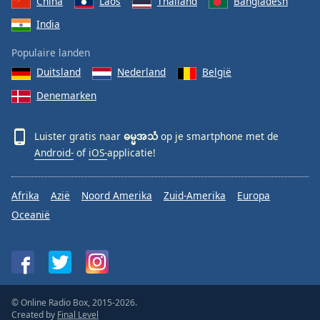
China
Laos
Thailand
Bangladesh
India
Populaire landen
Duitsland
Nederland
België
Denemarken
Luister gratis naar
ဓမ္မအသံ
op je smartphone met de
Android-
of
iOS-
applicatie!
Afrika
Azië
Noord Amerika
Zuid-Amerika
Europa
Oceanië
© Online Radio Box, 2015-2026.
Created by
Final Level