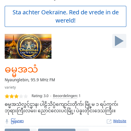
loading.
Play
Sta achter Oekraïne. Red de vrede in de
Video
wereld!
Play
Skip
Backward
Skip
Forward
Mute
Current
Time
0:00
ဓမ္မအသံ
/
Duration
-:-
Nyaunglebin, 95.9 MHz FM
Loaded
:
variety
0.00%
Stream
Rating:
3.0
Beoordelingen
:
1
Type
LIVE
ဓမ္မအသံလွှင့်ဌာန၊ ပါဠိသိပ္ပံကျောင်းတိုက်၊ မြို့မ ၁ ရပ်ကွက်၊
Seek to
ဘုရားကြီးလမ်း၊ ညောင်လေးပင်မြို့၊ ပဲခူးတိုင်းဒေသကြီး။
live,
currently
မြန်မာစာ
Website
behind
live
LIVE