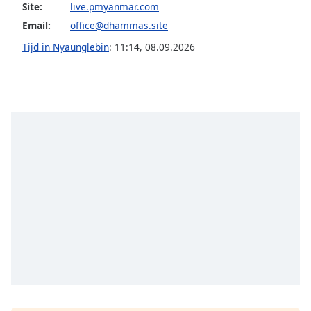
opens
Site:
live.pmyanmar.com
subtitles
Email:
office@dhammas.site
settings
dialog
Tijd in Nyaunglebin
:
11:14
,
08.09.2026
subtitles
off
,
selected
Audio
Track
Picture-
in-
Picture
Fullscreen
This
is
a
modal
window.
Beginning