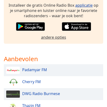
of
Installeer de gratis Online Radio Box
applicatie
op
dialog
je smartphone en luister online naar je favoriete
window.
radiozenders – waar je ook bent!
Escape
will
cancel
and
andere opties
close
the
window.
Aanbevolen
Text
Color
Padamyar FM
Opacity
Cherry FM
Text
DWG Radio Burmese
Background
Color
Thazin FM