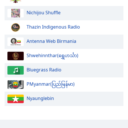
Nichijou Shuffle
Opacity
Thazin Indigenous Radio
Caption
Area
Antenna Web Birmania
Background
Color
Shwehinnthar(ရွှေဟင်္သာ)
Opacity
Bluegrass Radio
Font
PMyanmar(ပြည်မြန်မာ)
Size
Nyaunglebin
Text
Edge
Style