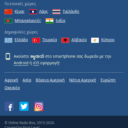
Γειτονικές χώρες
Κίνας
Λάος
Ταϊλάνδη
Μπανγκλαντές
Ινδία
Δημοφιλείς χώρες
Ελλάδα
Τουρκία
Αλβανία
Κύπρος
Ακούστε
ဓမ္မအသံ
στο smartphone σας δωρεάν με την
Android
ή
iOS
εφαρμογή!
Αφρική
Ασία
Βόρεια Αμερική
Νότια Αμερική
Ευρώπη
Ωκεανία
© Online Radio Box, 2015-2026.
Created by
Final Level