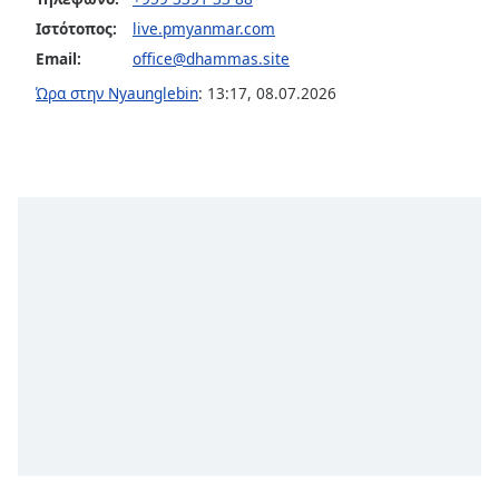
opens
Ιστότοπος:
live.pmyanmar.com
subtitles
Email:
office@dhammas.site
settings
dialog
Ώρα στην Nyaunglebin
:
13:17
,
08.07.2026
subtitles
off
,
selected
Audio
Track
Picture-
in-
Picture
Fullscreen
This
is
a
modal
window.