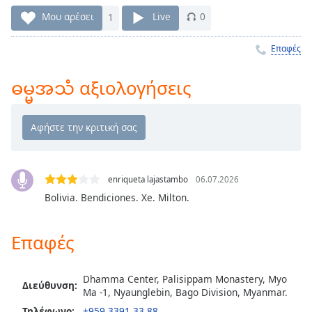
Remaining
Μου αρέσει
1
Live
0
Time
-
-:-
Επαφές
1x
ဓမ္မအသံ αξιολογήσεις
Playback
Rate
Chapters
Chapters
enriqueta lajastambo
06.07.2026
Descriptions
Bolivia. Bendiciones. Xe. Milton.
descriptions
off
,
Επαφές
selected
Subtitles
Dhamma Center, Palisippam Monastery, Myo
Διεύθυνση:
subtitles
Ma -1, Nyaunglebin, Bago Division, Myanmar.
settings
,
Τηλέφωνο:
+959 3391 33 88