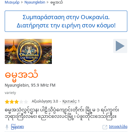
is
Μιανμάρ
Nyaunglebin
ဓမ္မအသံ
loading.
Play
Συμπαράσταση στην Ουκρανία.
Video
Διατήρηστε την ειρήνη στον κόσμο!
Play
Skip
Backward
Skip
Forward
Mute
Current
Time
0:00
ဓမ္မအသံ
/
Duration
-:-
Nyaunglebin, 95.9 MHz FM
Loaded
:
variety
0.00%
Stream
Αξιολόγηση:
3.0
Κριτικές
:
1
Type
LIVE
ဓမ္မအသံလွှင့်ဌာန၊ ပါဠိသိပ္ပံကျောင်းတိုက်၊ မြို့မ ၁ ရပ်ကွက်၊
Seek to
ဘုရားကြီးလမ်း၊ ညောင်လေးပင်မြို့၊ ပဲခူးတိုင်းဒေသကြီး။
live,
currently
မြန်မာစာ
Ιστοσελίδα
behind
live
LIVE