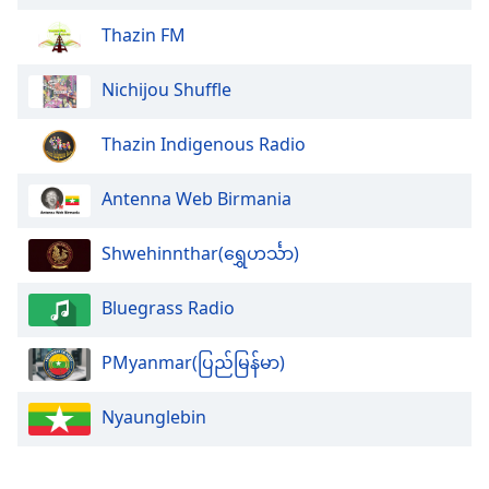
Color
Thazin FM
Opacity
Nichijou Shuffle
Caption
Thazin Indigenous Radio
Area
Background
Antenna Web Birmania
Color
Shwehinnthar(ရွှေဟင်္သာ)
Opacity
Bluegrass Radio
Font
Size
PMyanmar(ပြည်မြန်မာ)
Text
Nyaunglebin
Edge
Style