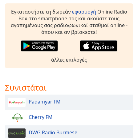
Beginning
of
Εγκαταστήστε τη δωρεάν
εφαρμογή
Online Radio
dialog
Box στο smartphone σας και ακούστε τους
window.
αγαπημένους σας ραδιοφωνικοί σταθμοί online -
Escape
όπου και αν βρίσκεστε!
will
cancel
and
close
άλλες επιλογές
the
window.
Text
Συνιστάται
Color
Padamyar FM
Opacity
Cherry FM
Text
Background
DWG Radio Burmese