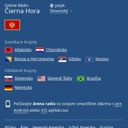
Font
Online Rádio
Jazyk:
Čierna Hora
Slovenský
Family
Reset
Done
Susediace krajiny
Close
Modal
Albánsko
Chorvátsko
Dialog
End
Bosna a Hercegovina
Srbsko
Kosovo
of
dialog
Obľúbené krajiny
window.
Slovensko
Spojené Štáty
Brazília
Nemecko
Počúvajte
Arena radio
vo svojom smartfóne zdarma s
pre
Android
alebo
iOS
aplikáciou!
Afrika
Ázie
Severná Amerika
Južná Amerika
Európa