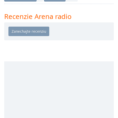
Remaining
Time
-
-:-
Recenzie Arena radio
1x
Playback
Rate
Chapters
Chapters
Descriptions
descriptions
off
,
selected
Subtitles
subtitles
settings
,