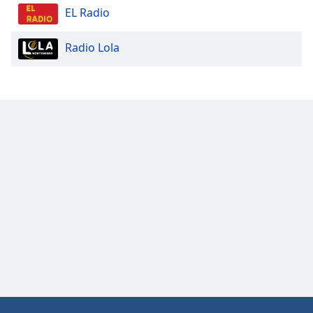
EL Radio
Opacity
Radio Lola
Caption
Area
Background
Color
Opacity
Font
Size
Text
Edge
Style