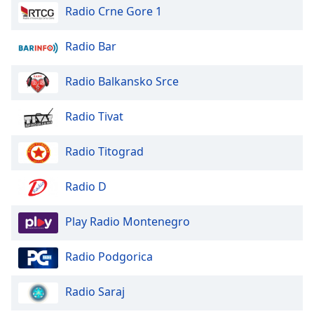
of
Radio Crne Gore 1
dialog
window.
Radio Bar
Escape
will
Radio Balkansko Srce
cancel
and
close
Radio Tivat
the
window.
Radio Titograd
Text
Radio D
Color
Play Radio Montenegro
Opacity
Radio Podgorica
Text
Background
Radio Saraj
Color