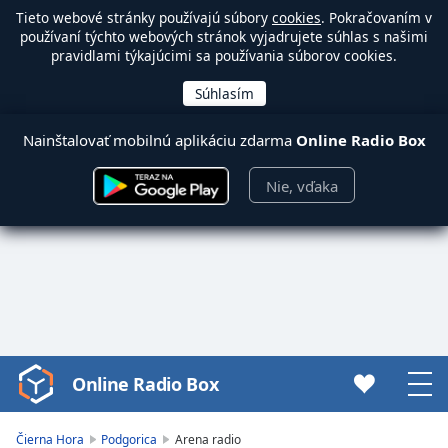
Tieto webové stránky používajú súbory
cookies
. Pokračovaním v
používaní týchto webových stránok vyjadrujete súhlas s našimi
pravidlami týkajúcimi sa používania súborov cookies.
Nainštalovať mobilnú aplikáciu zdarma
Online Radio Box
Nie, vďaka
Online Radio Box
Video
Player
is
Čierna Hora
Podgorica
Arena radio