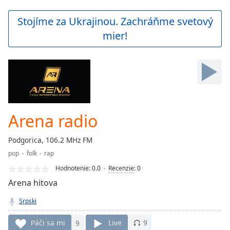
loading.
Play
Stojíme za Ukrajinou. Zachráňme svetový
Video
mier!
Play
Skip
Backward
Skip
Forward
Mute
Current
Time
0:00
Arena radio
/
Duration
-:-
Podgorica, 106.2 MHz FM
Loaded
:
pop
folk
rap
0.00%
Stream
Hodnotenie:
0.0
Recenzie
:
0
Type
LIVE
Arena hitova
Seek to
live,
Srpski
currently
behind
live
LIVE
Páči sa mi
9
Live
9