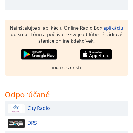
opens
subtitles
settings
dialog
subtitles
Nainštalujte si aplikáciu Online Radio Box
aplikáciu
off
,
do smartfónu a počúvajte svoje obľúbené rádiové
selected
stanice online kdekoľvek!
Audio
Track
iné možnosti
Picture-
in-
Picture
Fullscreen
This
Odporúčané
is
a
City Radio
modal
window.
DRS
Beginning