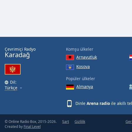
Audio
Track
Picture-
in-
Picture
Fullscreen
This
is
Çevrimiçi Radyo
Komşu ülkeler
a
Karadağ
Arnavutluk
modal
window.
Kosova
Popüler ülkeler
Beginning
Dil:
of
Almanya
Türkçe
dialog
window.
Dinle
Arena radio
ile akıllı 
Escape
will
cancel
© Online Radio Box, 2015-2026.
Şart
Gizlilik
Geri
and
Created by
Final Level
close