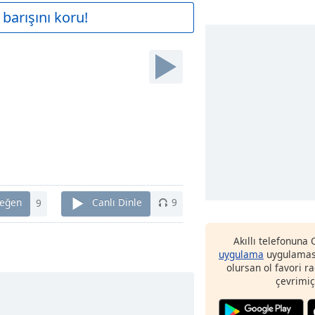
barışını koru!
eğen
9
Canlı Dinle
9
Akıllı telefonuna
uygulama
uygulaması
olursan ol favori r
çevrimiç