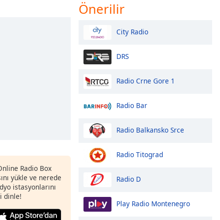
Önerilir
City Radio
DRS
Radio Crne Gore 1
Radio Bar
Radio Balkansko Srce
Radio Titograd
 Online Radio Box
nı yükle ve nerede
Radio D
adyo istasyonlarını
i dinle!
Play Radio Montenegro