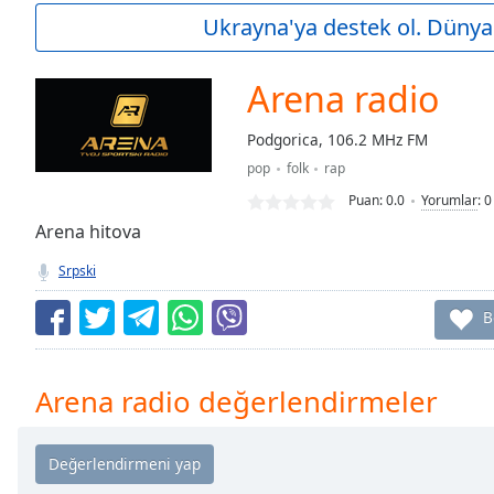
Current
Ukrayna'ya destek ol. Dünya 
Time
0:00
/
Duration
-:-
Arena radio
Loaded
:
0.00%
Podgorica, 106.2 MHz FM
0:00
pop
folk
rap
Stream
Type
LIVE
Puan:
0.0
Yorumlar
:
0
Seek to
Arena hitova
live,
currently
Srpski
behind
live
LIVE
Remaining
B
Time
-
-:-
Arena radio değerlendirmeler
1x
Playback
Rate