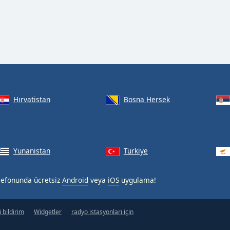
Hırvatistan
Bosna Hersek
Yunanistan
Türkiye
telefonunda ücretsiz
Android
veya
iOS
uygulama!
 bildirim
Widgetler
radyo istasyonları için