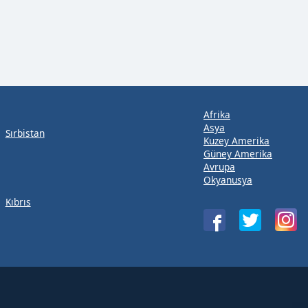
Afrika
Asya
Sırbistan
Kuzey Amerika
Güney Amerika
Avrupa
Okyanusya
Kıbrıs