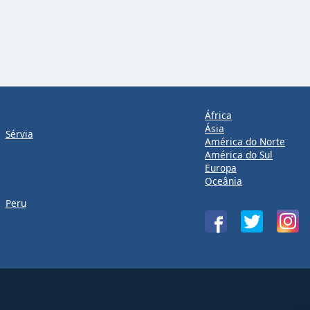
África
Ásia
Sérvia
América do Norte
América do Sul
Europa
Oceânia
Peru