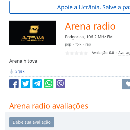
Current
Apoie a Ucrânia. Salve a p
Time
0:00
/
Duration
-:-
Arena radio
Loaded
:
0.00%
Podgorica, 106.2 MHz FM
0:00
pop
folk
rap
Stream
Type
LIVE
Avaliação:
0.0
Avalia
Seek to
Arena hitova
live,
currently
Srpski
behind
live
LIVE
Remaining
Time
-
-:-
Arena radio avaliações
1x
Playback
Rate