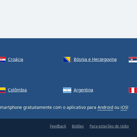
Croácia
Bósnia e Herzegovina
Colômbia
Argentina
martphone gratuitamente com o aplicativo para
Android
ou
iOS
!
Feedback
Botões
Para estações de rádio