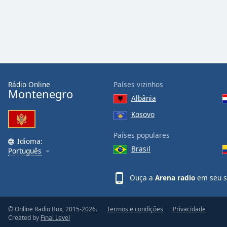
Audio
Track
Picture-
in-
Picture
Fullscreen
This
is
Rádio Online
Países vizinhos
a
Montenegro
Albânia
modal
window.
Kosovo
Países populares
Beginning
Idioma:
of
Brasil
Português
dialog
window.
Ouça a
Arena radio
em seu s
Escape
will
cancel
© Online Radio Box, 2015-2026.
Termos e condições
Privacidade
and
Created by
Final Level
close