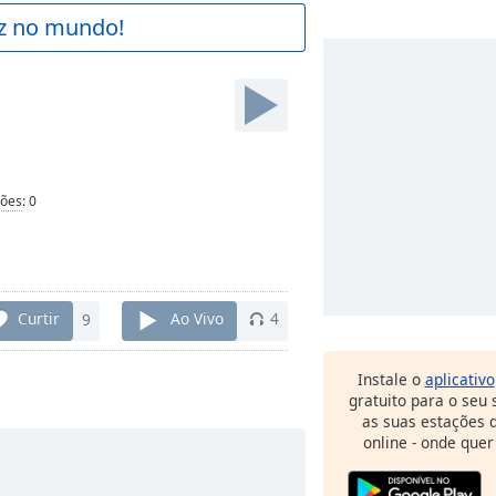
az no mundo!
ções
:
0
Curtir
9
Ao Vivo
4
Instale o
aplicativo
gratuito para o seu
as suas estações d
online - onde quer