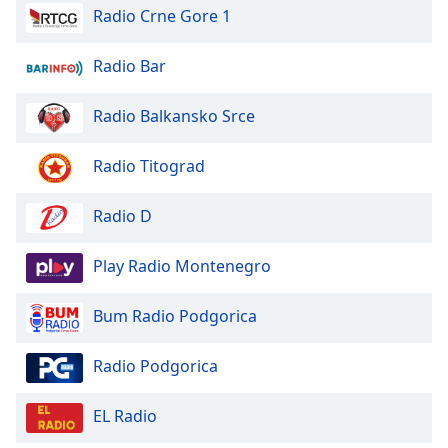
of
Radio Crne Gore 1
dialog
window.
Radio Bar
Escape
will
Radio Balkansko Srce
cancel
and
close
Radio Titograd
the
window.
Radio D
Text
Play Radio Montenegro
Color
Bum Radio Podgorica
Opacity
Radio Podgorica
Text
Background
EL Radio
Color