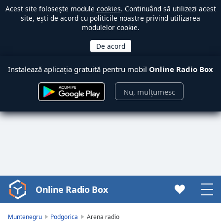
Acest site folosește module
cookies
. Continuând să utilizezi acest
site, ești de acord cu politicile noastre privind utilizarea
modulelor cookie.
Instalează aplicația gratuită pentru mobil
Online Radio Box
Nu, mulțumesc
Online Radio Box
Video
Player
is
Muntenegru
Podgorica
Arena radio