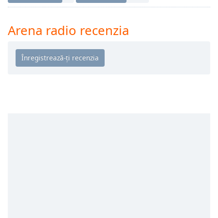
Remaining
Time
-
-:-
Arena radio recenzia
1x
Playback
Rate
Chapters
Chapters
Descriptions
descriptions
off
,
selected
Subtitles
subtitles
settings
,