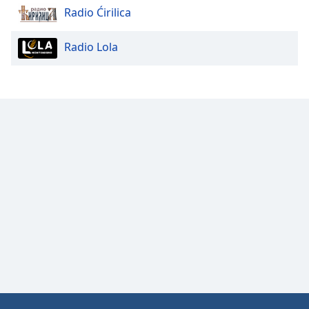
Radio Ćirilica
Opacity
Radio Lola
Caption
Area
Background
Color
Opacity
Font
Size
Text
Edge
Style