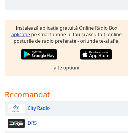
opens
subtitles
settings
dialog
subtitles
Instalează aplicația gratuită Online Radio Box
off
,
aplicație
pe smartphone-ul tău și ascultă-ți online
selected
posturile de radio preferate - oriunde te-ai afla!
Audio
Track
alte optiuni
Picture-
in-
Picture
Fullscreen
This
Recomandat
is
a
City Radio
modal
window.
DRS
Beginning