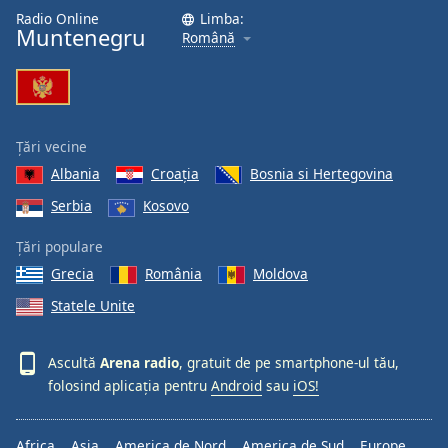
Font
Radio Online
Limba:
Muntenegru
Română
Family
Reset
Done
Țări vecine
Close
Modal
Albania
Croaţia
Bosnia si Hertegovina
Dialog
End
Serbia
Kosovo
of
dialog
Țări populare
window.
Grecia
România
Moldova
Statele Unite
Ascultă
Arena radio
, gratuit de pe smartphone-ul tău,
folosind aplicația pentru
Android
sau
iOS!
Africa
Asia
America de Nord
America de Sud
Europe