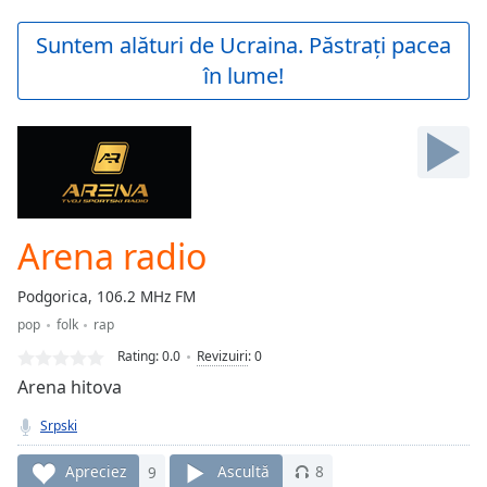
loading.
Play
Suntem alături de Ucraina. Păstrați pacea
Video
în lume!
Play
Skip
Backward
Skip
Forward
Mute
Current
Time
0:00
Arena radio
/
Duration
-:-
Podgorica, 106.2 MHz FM
Loaded
:
pop
folk
rap
0.00%
Stream
Rating:
0.0
Revizuiri
:
0
Type
LIVE
Arena hitova
Seek to
live,
Srpski
currently
behind
live
LIVE
Apreciez
9
Ascultă
8