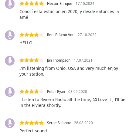
Héctor Enrique
17.10.2024
Opacity
Conocí esta estación en 2020, y desde entonces la
amé
Caption
Area
Reni Bifamo Von
27.10.2022
Background
HELLO
Color
Jan Thompson
17.07.2021
Opacity
I'm listening from Ohio, USA and very much enjoy
your station.
Font
Size
Peter Ryan
03.09.2020
I Listen to Riviera Radio all the time, 🥰 Love it , I’ll be
Text
in the Riviera shortly.
Edge
Style
Serge Safonov
28.08.2020
Perfect sound
Font