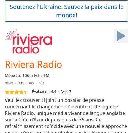
Play
Soutenez l'Ukraine. Sauvez la paix dans le
Video
monde!
Play
Skip
Backward
Skip
Forward
Mute
Current
Time
0:00
Riviera Radio
/
Duration
-:-
Monaco, 106.5 MHz FM
Loaded
:
news
90s
80s
70s
0.00%
Stream
Évaluation:
4.4
Avis
:
7
Type
LIVE
Veuillez trouver ci joint un dossier de presse
Seek to
concernant le changement d’identité et de logo de
live,
Riviera Radio, unique média vivant de langue anglaise
currently
behind
sur la Côte d’Azur depuis plus de 35 ans. Ce
live
LIVE
rafraîchissement coïncide avec une nouvelle approche
Remaining
de nos réseaux sociaux et plus particulièrement notre