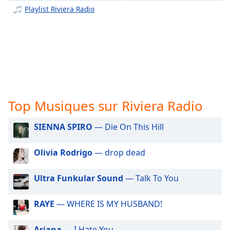
subtitles
Playlist Riviera Radio
settings
dialog
subtitles
off
,
selected
Audio
Track
Top Musiques sur Riviera Radio
Picture-
in-
Picture
SIENNA SPIRO
— Die On This Hill
Fullscreen
This
Olivia Rodrigo
— drop dead
is
a
Ultra Funkular Sound
— Talk To You
modal
window.
RAYE
— WHERE IS MY HUSBAND!
Beginning
of
Ariana
— I Hate You