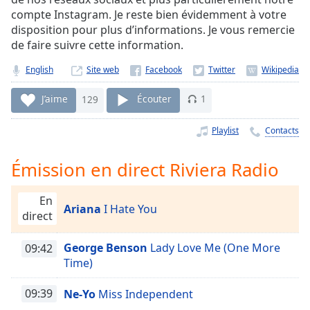
Time
-
compte Instagram. Je reste bien évidemment à votre
-:-
disposition pour plus d’informations. Je vous remercie
de faire suivre cette information.
1x
Playback
English
Site web
Rate
J’aime
129
Écouter
1
Chapters
Chapters
Playlist
Contacts
Descriptions
Émission en direct Riviera Radio
descriptions
off
,
En
Ariana
I Hate You
selected
direct
Subtitles
George Benson
Lady Love Me (One More
09:42
Time)
subtitles
settings
,
09:39
Ne-Yo
Miss Independent
opens