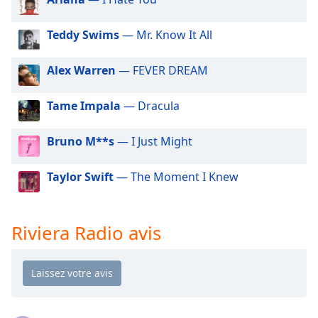
dialog
window.
Teddy Swims
— Mr. Know It All
Escape
will
Alex Warren
— FEVER DREAM
cancel
and
close
Tame Impala
— Dracula
the
window.
Bruno M**s
— I Just Might
Text
Taylor Swift
— The Moment I Knew
Color
Opacity
Riviera Radio avis
Text
Background
Color