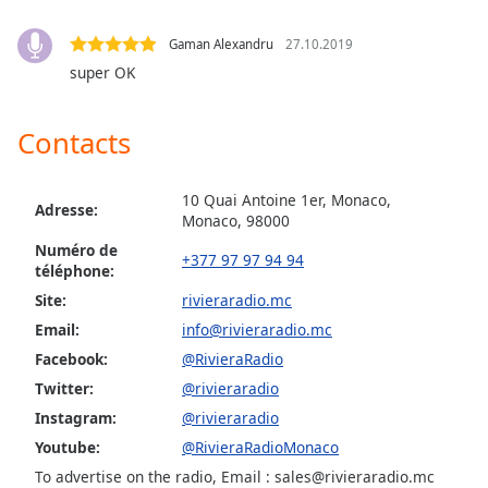
Family
Gaman Alexandru
27.10.2019
super OK
Reset
Done
Contacts
Close
Modal
Dialog
End
10 Quai Antoine 1er, Monaco,
Adresse:
of
Monaco, 98000
dialog
Numéro de
+377 97 97 94 94
window.
téléphone:
Site:
rivieraradio.mc
Email:
info@rivieraradio.mc
Facebook:
@RivieraRadio
Twitter:
@rivieraradio
Instagram:
@rivieraradio
Youtube:
@RivieraRadioMonaco
To advertise on the radio, Email : sales@rivieraradio.mc