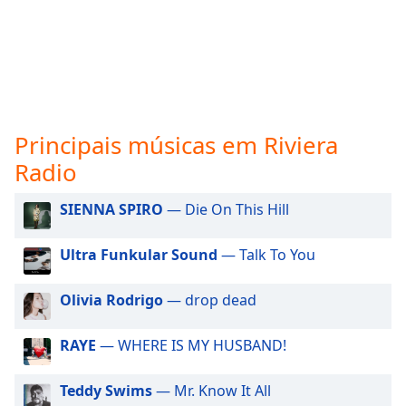
subtitles
settings
dialog
subtitles
off
,
selected
Principais músicas em Riviera
Audio
Track
Radio
Picture-
in-
SIENNA SPIRO
— Die On This Hill
Picture
Fullscreen
Ultra Funkular Sound
— Talk To You
This
is
a
Olivia Rodrigo
— drop dead
modal
window.
RAYE
— WHERE IS MY HUSBAND!
Beginning
Teddy Swims
— Mr. Know It All
of