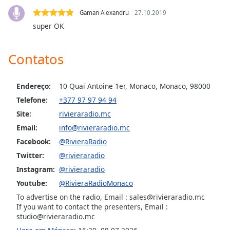
Family
Gaman Alexandru
27.10.2019
super OK
Reset
Done
Contatos
Close
Modal
Dialog
Endereço:
10 Quai Antoine 1er, Monaco, Monaco, 98000
End
Telefone:
+377 97 97 94 94
of
dialog
Site:
rivieraradio.mc
window.
Email:
info@rivieraradio.mc
Facebook:
@RivieraRadio
Twitter:
@rivieraradio
Instagram:
@rivieraradio
Youtube:
@RivieraRadioMonaco
To advertise on the radio, Email : sales@rivieraradio.mc
If you want to contact the presenters, Email :
studio@rivieraradio.mc