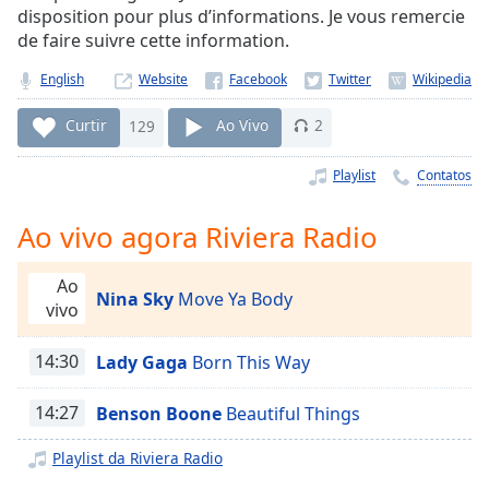
Time
-
disposition pour plus d’informations. Je vous remercie
-:-
de faire suivre cette information.
1x
English
Website
Playback
Rate
Curtir
129
Ao Vivo
2
Chapters
Playlist
Contatos
Chapters
Ao vivo agora Riviera Radio
Descriptions
Ao
descriptions
Nina Sky
Move Ya Body
vivo
off
,
selected
14:30
Lady Gaga
Born This Way
Subtitles
14:27
Benson Boone
Beautiful Things
subtitles
settings
,
Playlist da Riviera Radio
opens