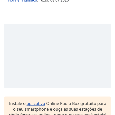
Hora em Mónaco
:
16:39
,
08.07.2026
Instale o
aplicativo
Online Radio Box gratuito para
o seu smartphone e ouça as suas estações de
rádio favoritas online - onde quer que você esteja!