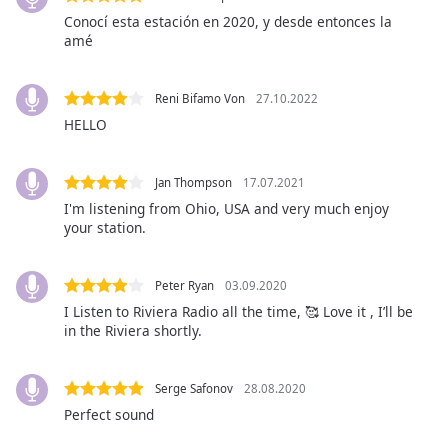
Conocí esta estación en 2020, y desde entonces la
Opacity
amé
Caption
Reni Bifamo Von
27.10.2022
Area
HELLO
Background
Color
Jan Thompson
17.07.2021
Opacity
I'm listening from Ohio, USA and very much enjoy
your station.
Font
Size
Peter Ryan
03.09.2020
I Listen to Riviera Radio all the time, 🥰 Love it , I’ll be
in the Riviera shortly.
Text
Edge
Style
Serge Safonov
28.08.2020
Perfect sound
Font