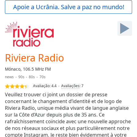
Play
Apoie a Ucrânia. Salve a paz no mundo!
Video
Play
Skip
Backward
Skip
Forward
Mute
Current
Riviera Radio
Time
0:00
/
Mónaco, 106.5 MHz FM
Duration
-:-
news
90s
80s
70s
Loaded
:
0.00%
Avaliação:
4.4
Avaliações
:
7
Stream
Veuillez trouver ci joint un dossier de presse
Type
LIVE
concernant le changement d’identité et de logo de
Riviera Radio, unique média vivant de langue anglaise
Seek to
live,
sur la Côte d’Azur depuis plus de 35 ans. Ce
currently
rafraîchissement coïncide avec une nouvelle approche
behind
live
LIVE
de nos réseaux sociaux et plus particulièrement notre
Remaining
compte Instagram. Je reste bien évidemment à votre