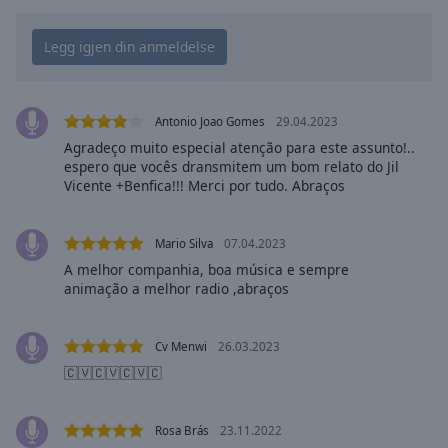
Playback
Rate
Chapters
Chapters
Antonio Joao Gomes
29.04.2023
Descriptions
Agradeço muito especial atenção para este assunto!..
espero que vocês dransmitem um bom relato do Jil
descriptions
Vicente +Benfica!!! Merci por tudo. Abraços
off
,
selected
Mario Silva
07.04.2023
Subtitles
A melhor companhia, boa música e sempre
animação a melhor radio ,abraços
subtitles
settings
,
opens
Cv Menwi
26.03.2023
subtitles
🇨🇻🇨🇻🇨🇻🇨
settings
dialog
subtitles
Rosa Brás
23.11.2022
off
,