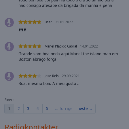
cancel
nao consigo atesape da brigada da manha e pena
and
close
the
User
25.01.2022
window.
❣️❣️❣️
Text
Color
Manel Placido Cabral
14.01.2022
Grande som boa onda aqui Manel the island man em
Boston abraço força
Opacity
Jose Reis
29.09.2021
Text
Boa, mesmo boa. A meu gosto ...
Background
Color
Sider:
1
2
3
4
5
← forrige
neste →
Opacity
Radiokontakter
Caption