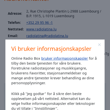
Area
Background
2, Rue Christophe Plantin L-2988 Luxembourg /
Color
Adresse:
B.P. 1915, L-1019 Luxembourg
Telefon:
+352 29 95 96 -1
Opacity
Nettsted:
www.radiolatina.lu
Email:
radiolatina@radiolatina.lu
Font
Facebook:
@radiolatinalux
Size
Vi bruker informasjonskapsler
Fax: +352 40 24 76
https://www.youtube.com/channel/UCacpCucjgoexzi8omfZ8aTg
Online Radio Box
bruker informasjonskapsler
for å
Tid i Luxembourg
:
23:07
,
08.08.2026
Text
tilby den beste tjenesten for våre brukere.
Edge
Foretrukne radiostasjoner og musikksjangre,
Style
brukerens Favoritter, stasjonsanmeldelser og
mange andre tjenester krever behandling av dine
personopplysninger.
Font
Family
Klikk på "Jeg godtar" for å sikre den beste
opplevelsen på vårt nettsted. Alternativt kan du
velge hvilke informasjonskapsler eller teknologier
Reset
du vil tillate i "Innstillinger".