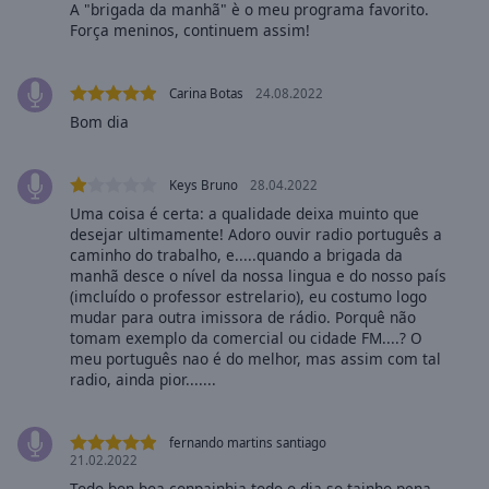
A "brigada da manhã" è o meu programa favorito.
selected
Força meninos, continuem assim!
Audio
Track
Carina Botas
24.08.2022
Bom dia
Picture-
in-
Picture
Fullscreen
Keys Bruno
28.04.2022
This
Uma coisa é certa: a qualidade deixa muinto que
is
desejar ultimamente! Adoro ouvir radio português a
a
caminho do trabalho, e.....quando a brigada da
modal
manhã desce o nível da nossa lingua e do nosso país
(imcluído o professor estrelario), eu costumo logo
window.
mudar para outra imissora de rádio. Porquê não
tomam exemplo da comercial ou cidade FM....? O
Beginning
meu português nao é do melhor, mas assim com tal
of
radio, ainda pior.......
dialog
window.
Escape
fernando martins santiago
21.02.2022
will
Todo bon boa conpainhia todo o dia so tainho pena