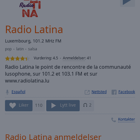
Skip
Forward
Mute
Current
Radio Latina
Time
0:00
/
Luxembourg, 101.2 MHz FM
Duration
-:-
pop
latin
salsa
Loaded
:
0.00%
Vurdering:
4.5
Anmeldelser
:
41
Stream
Radio Latina le point de rencontre de la communauté
Type
LIVE
lusophone, sur 101.2 et 103.1 FM et sur
www.radiolatina.lu
Seek to
live,
currently
Español
Nettsted
behind
live
LIVE
Remaining
Liker
110
Lytt live
2
Time
-
-:-
Kontakter
1x
Radio Latina anmeldelser