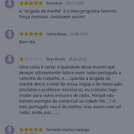
Rosa Brás
23.11.2022
selected
A "brigada da manhã" è o meu programa favorito.
Força meninos, continuem assim!
Audio
Track
Picture-
Carina Botas
24.08.2022
in-
Bom dia
Picture
Fullscreen
This
Keys Bruno
28.04.2022
is
Uma coisa é certa: a qualidade deixa muinto que
a
desejar ultimamente! Adoro ouvir radio português a
modal
caminho do trabalho, e.....quando a brigada da
window.
manhã desce o nível da nossa lingua e do nosso país
(imcluído o professor estrelario), eu costumo logo
mudar para outra imissora de rádio. Porquê não
Beginning
tomam exemplo da comercial ou cidade FM....? O
of
meu português nao é do melhor, mas assim com tal
dialog
radio, ainda pior.......
window.
Escape
will
fernando martins santiago