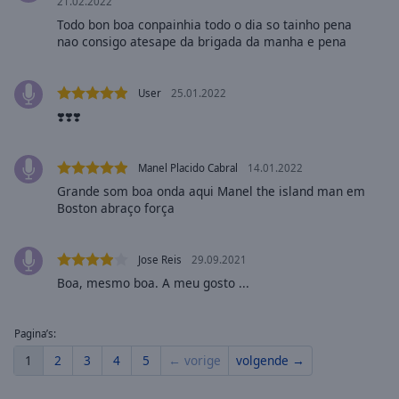
cancel
21.02.2022
and
Todo bon boa conpainhia todo o dia so tainho pena
nao consigo atesape da brigada da manha e pena
close
the
window.
User
25.01.2022
❣️❣️❣️
Text
Color
Manel Placido Cabral
14.01.2022
Grande som boa onda aqui Manel the island man em
Opacity
Boston abraço força
Text
Jose Reis
29.09.2021
Background
Boa, mesmo boa. A meu gosto ...
Color
Pagina’s:
Opacity
1
2
3
4
5
← vorige
volgende →
Caption