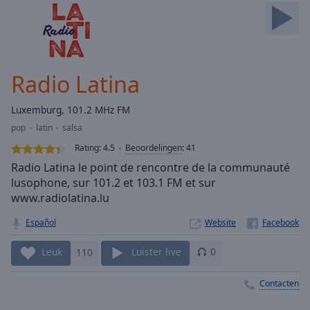
Skip
Forward
Mute
Current
Time
0:00
Radio Latina
/
Duration
-:-
Luxemburg, 101.2 MHz FM
Loaded
:
pop
latin
salsa
0.00%
Stream
Rating:
4.5
Beoordelingen
:
41
Type
LIVE
Radio Latina le point de rencontre de la communauté
Seek to
lusophone, sur 101.2 et 103.1 FM et sur
live,
www.radiolatina.lu
currently
behind
live
LIVE
Español
Website
Remaining
Time
-
Leuk
110
Luister live
0
-:-
Contacten
1x