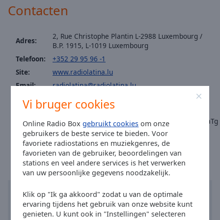
Area
Contacten
Background
Color
2, Rue Christophe Plantin L-2988 Luxembourg /
Adres:
B.P. 1915, L-1019 Luxembourg
Opacity
Telefoon:
+352 29 95 96 -1
Site:
www.radiolatina.lu
Font
Email:
radiolatina@radiolatina.lu
Size
Facebook:
@radiolatinalux
Vi bruger cookies
Fax: +352 40 24 76
https://www.youtube.com/channel/UCacpCucjgoexzi8omfZ8aTg
Text
Online Radio Box
gebruikt cookies
om onze
Edge
gebruikers de beste service te bieden. Voor
Tijd in Luxemburg
:
01:39
,
08.09.2026
favoriete radiostations en muziekgenres, de
Style
favorieten van de gebruiker, beoordelingen van
stations en veel andere services is het verwerken
Font
van uw persoonlijke gegevens noodzakelijk.
Family
Klik op "Ik ga akkoord" zodat u van de optimale
ervaring tijdens het gebruik van onze website kunt
Reset
genieten. U kunt ook in "Instellingen" selecteren