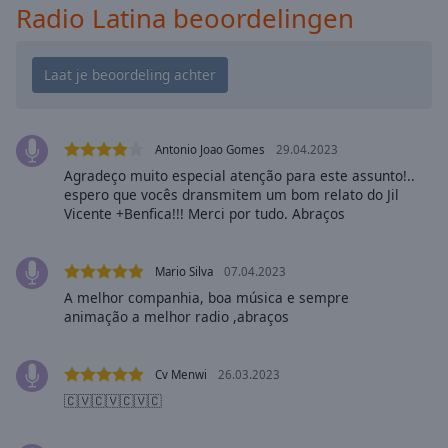
Playback
Radio Latina beoordelingen
Rate
Chapters
Chapters
Descriptions
Antonio Joao Gomes
29.04.2023
descriptions
Agradeço muito especial atenção para este assunto!..
off
,
espero que vocês dransmitem um bom relato do Jil
selected
Vicente +Benfica!!! Merci por tudo. Abraços
Subtitles
Mario Silva
07.04.2023
subtitles
A melhor companhia, boa música e sempre
settings
,
animação a melhor radio ,abraços
opens
subtitles
Cv Menwi
26.03.2023
settings
dialog
🇨🇻🇨🇻🇨🇻🇨
subtitles
off
,