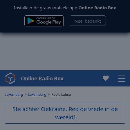
Installeer de gratis mobiele app
Online Radio Box
Nee, bedankt
Online Radio Box
Video
Player
is
Luxemburg
Luxemburg
Radio Latina
loading.
Play
Sta achter Oekraïne. Red de vrede in de
Video
wereld!
Play
Skip
Backward