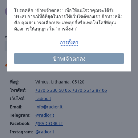
โปรดคลิก "ข้าพเจ้าตกลง" เพื่อให้แน่ใจว่าคุณจะได้รับ
User
11.11.2020
ประสบการณ์ที่ดีที่สุดในการใช้เว็บไซต์ของเรา อีกทางหนึ่ง
Слушаю в германии супер!
คือ คุณสามารถเลือกประเภทคุกกี้หรือเทคโนโลยีที่คุณ
ต้องการให้อนุญาตใน "การตั้งค่า"
หน้า:
การตั้งค่า
1
2
3
← ก่อนหน้านี้
ถัดไป →
ข้าพเจ้าตกลง
ข้อมูลติดต่อสถานีวิทยุ
ที่อยู่:
Vilnius, Lithuania, 05120
โทรศัพท์:
+370 5 230 50 05, +370 5 212 87 06
เว็บไซต์:
radior.lt
Email:
info@radior.lt
Telegram:
@radiorlt
Facebook:
@RADIORR.LT
Instagram:
@radiorlt