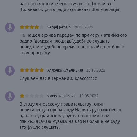
Area
вас постоянно и очень скучаю за Литвой за
Background
Вильнюсом ,хоть радио согревает .Вы молодцы .
Color
Sergej Jerosin
29.03.2024
Opacity
Не нашел архива передач,по примеру Латвийского
радио-"домская площадь",удобнее слушать
передачи в удобное время а не онлайн,тем более
Font
зная програму
Size
Аллочка Кульчицкая
25.10.2022
Text
Слушаем вас в Германии. Классссссс
Edge
Style
vladislav petrovic
13.05.2022
В угоду литовскому правительству гонят
Font
политическую пропаганду.На пять русских песен
Family
одна на украинском другая на английском
языке.Закачаю музыку на usb и больше не буду
это фуфло слушать.
Reset