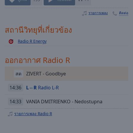
Playback
Rate
รายการเพลง
ติดต่อ
Chapters
Chapters
สถานีวิทยุที่เกี่ยวข้อง
Descriptions
Radio R Energy
descriptions
off
,
ออกอากาศ Radio R
selected
สด
ZIVERT - Goodbye
Subtitles
subtitles
14:36
L⇔R
Radio L-R
settings
,
opens
14:33
VANIA DMITRIENKO - Nedostupna
subtitles
settings
รายการเพลง Radio R
dialog
subtitles
off
,