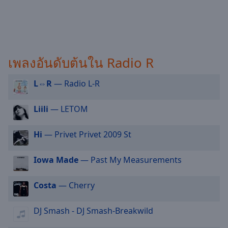
selected
Audio
Track
Picture-
เพลงอันดับต้นใน Radio R
in-
Picture
L⇔R
— Radio L-R
Fullscreen
This
is
Liili
— LETOM
a
modal
Hi
— Privet Privet 2009 St
window.
Iowa Made
— Past My Measurements
Beginning
of
dialog
Costa
— Cherry
window.
Escape
DJ Smash - DJ Smash-Breakwild
will