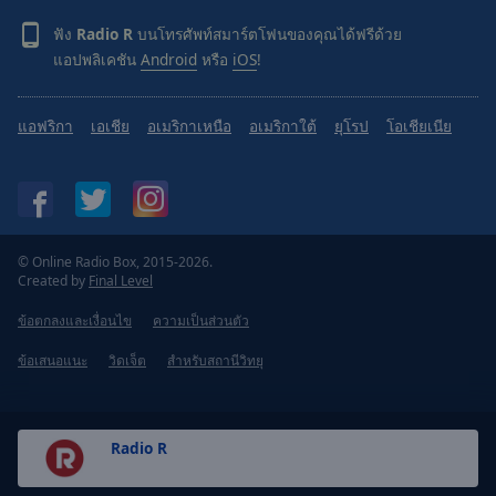
ฟัง
Radio R
บนโทรศัพท์สมาร์ตโฟนของคุณได้ฟรีด้วย
แอปพลิเคชัน
Android
หรือ
iOS
!
แอฟริกา
เอเชีย
อเมริกาเหนือ
อเมริกาใต้
ยุโรป
โอเชียเนีย
© Online Radio Box, 2015-2026.
Created by
Final Level
ข้อตกลงและเงื่อนไข
ความเป็นส่วนตัว
ข้อเสนอแนะ
วิดเจ็ต
สำหรับสถานีวิทยุ
Radio R