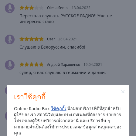
Done
Olesia Semis
13.04.2022
Close
Modal
Перестала слушать РУССКОЕ РАДИО!!!Уже не
Dialog
интересно стало
End
of
dialog
User
26.04.2021
window.
Слушаю в Белоруссии, спасибо!
Андрей Паращенко
19.04.2021
супер, я вас слушаю в германии и дании.
Ина Ососова
30.03.2021
เราใช้คุกกี้
Очень люблю ваше радио Спасибо Литва
Online Radio Box
ใช้คุกกี้เ
พื่อมอบบริการที่ดีที่สุดสำหรับ
ผู้ใช้ของเรา สถานีวิทยุและประเภทเพลงที่ต้องการ รายการ
Irina Fadejeva
21.12.2020
โปรดของผู้ใช้ บทวิจารณ์จากสถานี และบริการอื่น ๆ
Spasibo cto Vy jest,vase rusradijo podnimajet
มากมายจำเป็นต้องใช้การประมวลผลข้อมูลส่วนบุคคลของ
nastrojenije
คุณ