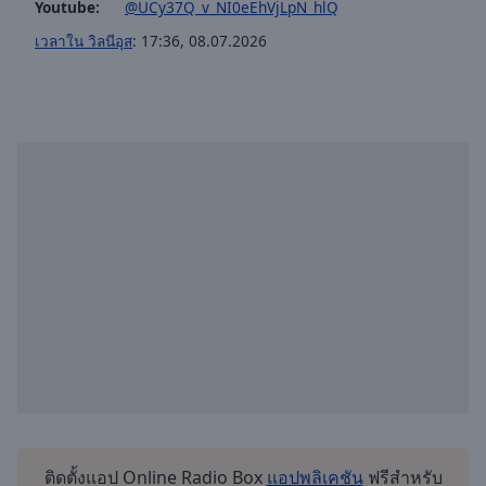
Youtube:
@UCy37Q_v_NI0eEhVjLpN_hlQ
เวลาใน วิลนีอุส
:
17:36
,
08.07.2026
ติดตั้งแอป Online Radio Box
แอปพลิเคชัน
ฟรีสำหรับ