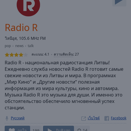
Skip
Forward
Mute
Current
Radio R
Time
0:00
/
วิลนีอุส, 105.6 MHz FM
Duration
-:-
pop
news
talk
Loaded
:
0.00%
คะแนน:
4.1
ความคิดเห็น
:
27
Stream
Radio R - национальная радиостанция Литвы!
Type
LIVE
Ежедневно служба новостей Radio R готовит самые
свежие новости из Литвы и мира. В программах
Seek to
live,
„Мир Кино“ и „Другие новости“ полезная
currently
информация из мира культуры, кино и автомира.
behind
live
LIVE
Музыка Radio R это музыка для души. И именно это
Remaining
обстоятельство обеспечило мгновенный успех
Time
-
станции.
-:-
Русский
เว็บไซต์
1x
ถูกใจ
199
รับฟังสด
14