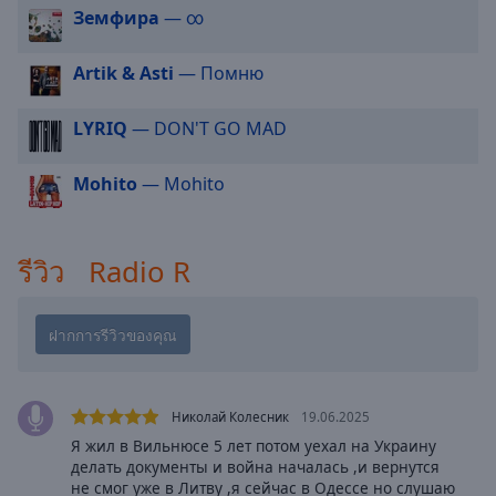
cancel
Земфира
— ∞
and
close
Artik & Asti
— Помню
the
window.
LYRIQ
— DON'T GO MAD
Text
Color
Mohito
— Mohito
Opacity
รีวิว Radio R
Text
Background
Color
Opacity
Николай Колесник
19.06.2025
Я жил в Вильнюсе 5 лет потом уехал на Украину
делать документы и война началась ,и вернутся
Caption
не смог уже в Литву ,я сейчас в Одессе но слушаю