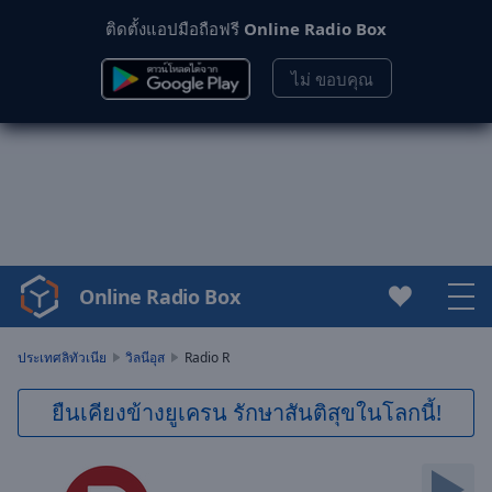
ติดตั้งแอปมือถือฟรี
Online Radio Box
ไม่ ขอบคุณ
Online Radio Box
Video
Player
is
ประเทศลิทัวเนีย
วิลนีอุส
Radio R
loading.
Play
ยืนเคียงข้างยูเครน รักษาสันติสุขในโลกนี้!
Video
Play
Skip
Backward