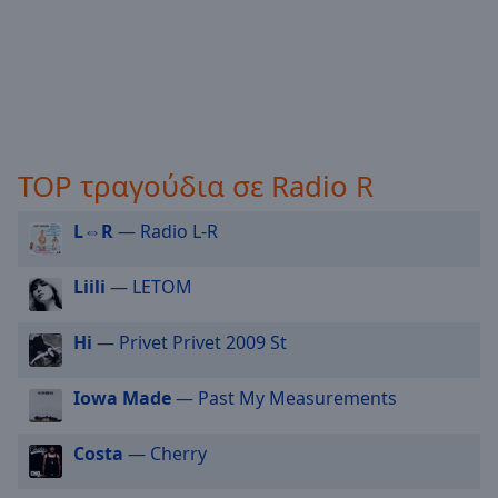
off
,
selected
Audio
Track
Picture-
in-
TOP τραγούδια σε Radio R
Picture
Fullscreen
This
L⇔R
— Radio L-R
is
a
Liili
— LETOM
modal
window.
Hi
— Privet Privet 2009 St
Beginning
of
Iowa Made
— Past My Measurements
dialog
window.
Costa
— Cherry
Escape
will