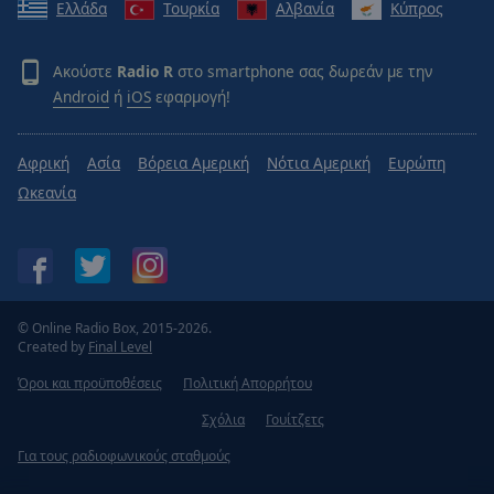
Ελλάδα
Τουρκία
Αλβανία
Κύπρος
Ακούστε
Radio R
στο smartphone σας δωρεάν με την
Android
ή
iOS
εφαρμογή!
Αφρική
Ασία
Βόρεια Αμερική
Νότια Αμερική
Ευρώπη
Ωκεανία
© Online Radio Box, 2015-2026.
Created by
Final Level
Όροι και προϋποθέσεις
Πολιτική Απορρήτου
Σχόλια
Γουίτζετς
Για τους ραδιοφωνικούς σταθμούς