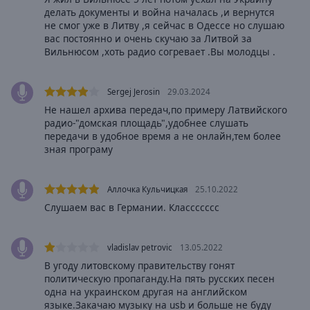
Caption
делать документы и война началась ,и вернутся
Area
не смог уже в Литву ,я сейчас в Одессе но слушаю
Background
вас постоянно и очень скучаю за Литвой за
Color
Вильнюсом ,хоть радио согревает .Вы молодцы .
Opacity
Sergej Jerosin
29.03.2024
Не нашел архива передач,по примеру Латвийского
радио-"домская площадь",удобнее слушать
Font
передачи в удобное время а не онлайн,тем более
Size
зная програму
Text
Аллочка Кульчицкая
25.10.2022
Edge
Слушаем вас в Германии. Классссссс
Style
vladislav petrovic
13.05.2022
Font
В угоду литовскому правительству гонят
Family
политическую пропаганду.На пять русских песен
одна на украинском другая на английском
языке.Закачаю музыку на usb и больше не буду