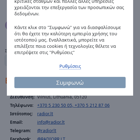
Spasibo cto Vy jest,vase rusradijo podnimajet
κριτικές σταθμών και πολλές άλλες υπηρεσίες
nastrojenije
χρειάζονται την επεξεργασία των προσωπικών σας
δεδομένων.
User
11.11.2020
Κάντε κλικ στο "Συμφωνώ" για να διασφαλίσουμε
Слушаю в германии супер!
ότι θα έχετε την καλύτερη εμπειρία χρήσης του
ιστότοπού μας. Εναλλακτικά, μπορείτε να
επιλέξετε ποια cookies ή τεχνολογίες θέλετε να
Σελίδες:
επιτρέψετε στις "Ρυθμίσεις"
1
2
3
← προηγούμενος
επόμενο →
Ρυθμίσεις
Επαφές
Συμφωνώ
Διεύθυνση:
Vilnius, Lithuania, 05120
Τηλέφωνο:
+370 5 230 50 05, +370 5 212 87 06
Ιστότοπος:
radior.lt
Email:
info@radior.lt
Telegram:
@radiorlt
Facebook:
@RADIORR.LT