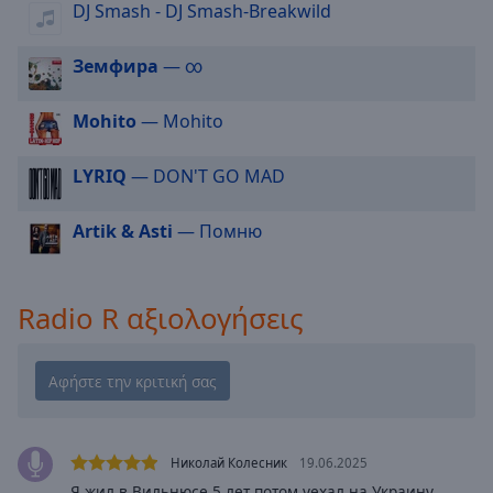
DJ Smash - DJ Smash-Breakwild
cancel
and
Земфира
— ∞
close
the
window.
Mohito
— Mohito
Text
LYRIQ
— DON'T GO MAD
Color
Artik & Asti
— Помню
Opacity
Radio R αξιολογήσεις
Text
Background
Color
Opacity
Николай Колесник
19.06.2025
Я жил в Вильнюсе 5 лет потом уехал на Украину