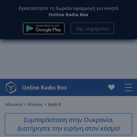
Εγκαταστήστε τη δωρεάν εφαρμογή για κινητά
Online Radio Box
Όχι, ευχαριστώ
Online Radio Box
Video
Player
is
Λιθουανία
Βίλνιους
Radio R
loading.
Play
Συμπαράσταση στην Ουκρανία.
Video
Διατήρηστε την ειρήνη στον κόσμο!
Play
Skip