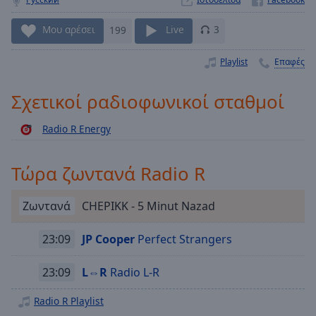
Playback
Rate
Μου αρέσει
199
Live
3
Chapters
Playlist
Επαφές
Chapters
Σχετικοί ραδιοφωνικοί σταθμοί
Descriptions
Radio R Energy
descriptions
off
,
selected
Τώρα ζωντανά Radio R
Subtitles
Ζωντανά
CHEPIKK - 5 Minut Nazad
subtitles
settings
,
23:09
JP Cooper
Perfect Strangers
opens
subtitles
23:09
L⇔R
Radio L-R
settings
dialog
Radio R Playlist
subtitles