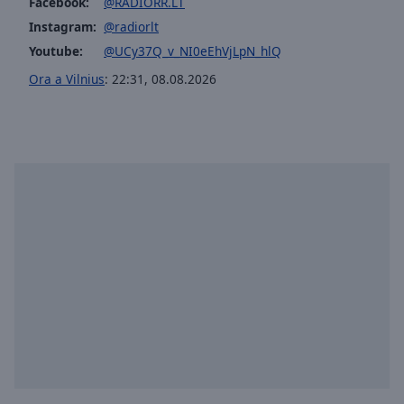
Facebook:
@RADIORR.LT
Instagram:
@radiorlt
Youtube:
@UCy37Q_v_NI0eEhVjLpN_hlQ
Ora a Vilnius
:
22:31
,
08.08.2026