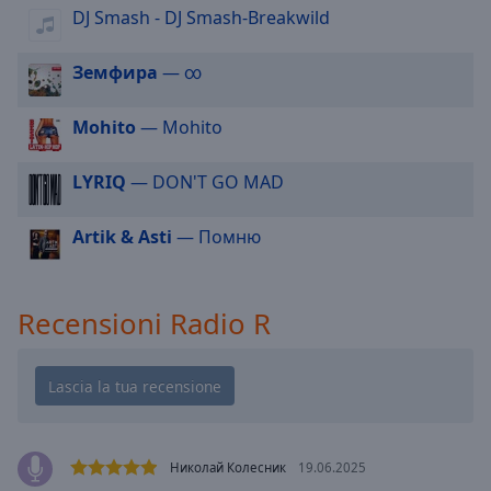
cancel
DJ Smash - DJ Smash-Breakwild
and
close
Земфира
— ∞
the
window.
Mohito
— Mohito
Text
Color
LYRIQ
— DON'T GO MAD
Artik & Asti
— Помню
Opacity
Text
Recensioni Radio R
Background
Color
Opacity
Николай Колесник
19.06.2025
Caption