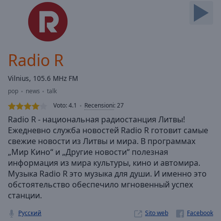
Skip
Forward
Mute
Current
Time
0:00
Radio R
/
Duration
-:-
Vilnius, 105.6 MHz FM
Loaded
:
pop
news
talk
0.00%
Stream
Voto:
4.1
Recensioni
:
27
Type
LIVE
Radio R - национальная радиостанция Литвы!
Seek to
Ежедневно служба новостей Radio R готовит самые
live,
свежие новости из Литвы и мира. В программах
currently
behind
„Мир Кино“ и „Другие новости“ полезная
live
LIVE
информация из мира культуры, кино и автомира.
Remaining
Музыка Radio R это музыка для души. И именно это
Time
-
обстоятельство обеспечило мгновенный успех
-:-
станции.
1x
Русский
Sito web