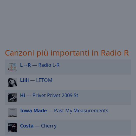
selected
Audio
Track
Picture-
in-
Picture
Canzoni più importanti in Radio R
Fullscreen
This
is
L⇔R
— Radio L-R
a
modal
Liili
— LETOM
window.
Hi
— Privet Privet 2009 St
Beginning
of
dialog
Iowa Made
— Past My Measurements
window.
Escape
Costa
— Cherry
will