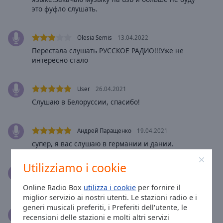
Done
это фуфло слушать.
Close
Modal
Dialog
Olesia Semis
13.04.2022
End
Перестала слушать РУССКОЕ РАДИО!!!Уже не
of
интересно стало
dialog
window.
User
26.04.2021
Слушаю в Белоруссии, спасибо!
Андрей Паращенко
19.04.2021
супер, я вас слушаю в германии и дании.
Utilizziamo i cookie
Ина Ососова
30.03.2021
Очень люблю ваше радио Спасибо Литва
Online Radio Box
utilizza i cookie
per fornire il
miglior servizio ai nostri utenti. Le stazioni radio e i
generi musicali preferiti, i Preferiti dell'utente, le
Irina Fadejeva
21.12.2020
recensioni delle stazioni e molti altri servizi