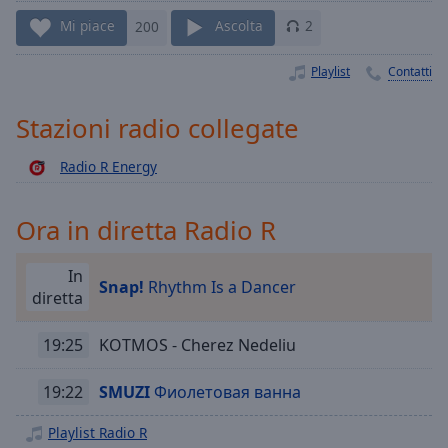
Playback
Rate
Mi piace
200
Ascolta
2
Chapters
Playlist
Contatti
Chapters
Stazioni radio collegate
Descriptions
Radio R Energy
descriptions
off
,
selected
Ora in diretta Radio R
Subtitles
In
Snap!
Rhythm Is a Dancer
subtitles
diretta
settings
,
opens
19:25
KOTMOS - Cherez Nedeliu
subtitles
settings
19:22
SMUZI
Фиолетовая ванна
dialog
subtitles
Playlist Radio R
off
,