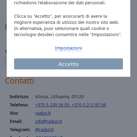
richiedono l'elaborazione dei dati personali.
Spasibo cto Vy jest,vase rusradijo podnimajet
nastrojenije
Clicca su "Accetto", per assicurarti di avere la
migliore esperienza di utilizzo del nostro sito web.
User
11.11.2020
In alternativa, puoi selezionare quali cookie o
Слушаю в германии супер!
tecnologie desideri consentire nelle "Impostazioni".
Impostazioni
Pagine:
1
2
3
← precedente
prossimo →
Accetto
Contatti
Indirizzo:
Vilnius, Lithuania, 05120
Telefono:
+370 5 230 50 05, +370 5 212 87 06
Sito:
radior.lt
Email:
info@radior.lt
Telegram:
@radiorlt