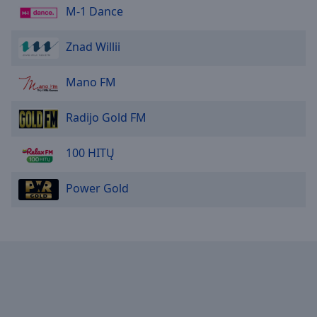
M-1 Dance
Znad Willii
Mano FM
Radijo Gold FM
100 HITŲ
Power Gold