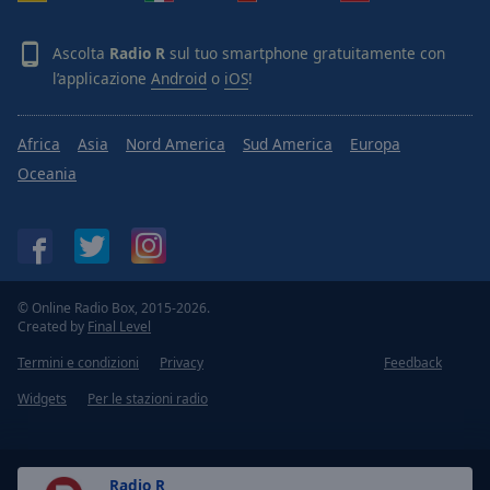
Ascolta
Radio R
sul tuo smartphone gratuitamente con
l’applicazione
Android
o
iOS
!
Africa
Asia
Nord America
Sud America
Europa
Oceania
© Online Radio Box, 2015-2026.
Created by
Final Level
Termini e condizioni
Privacy
Feedback
Widgets
Per le stazioni radio
Radio R