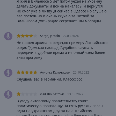
Я жил в Вильнюсе 5 лет потом уехал на Украину
Area
делать документы и война началась ,и вернутся
Background
не смог уже в Литву ,я сейчас в Одессе но слушаю
Color
вас постоянно и очень скучаю за Литвой за
Вильнюсом ,хоть радио согревает .Вы молодцы .
Opacity
Sergej Jerosin
29.03.2024
Не нашел архива передач,по примеру Латвийского
Font
радио-"домская площадь",удобнее слушать
Size
передачи в удобное время а не онлайн,тем более
зная програму
Text
Edge
Аллочка Кульчицкая
25.10.2022
Style
Слушаем вас в Германии. Классссссс
Font
vladislav petrovic
13.05.2022
Family
В угоду литовскому правительству гонят
политическую пропаганду.На пять русских песен
одна на украинском другая на английском
Reset
языке.Закачаю музыку на usb и больше не буду