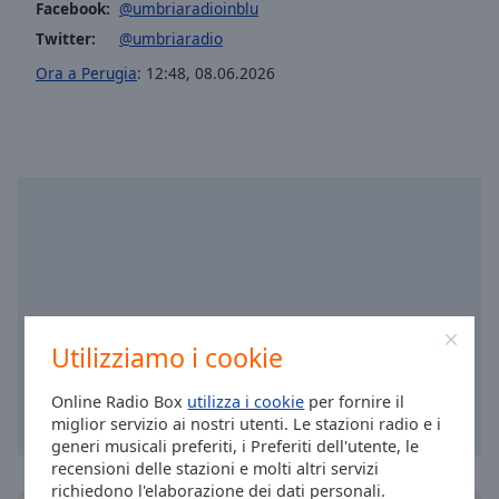
Facebook:
@umbriaradioinblu
Area
Background
Twitter:
@umbriaradio
Color
Ora a Perugia
:
12:48
,
08.06.2026
Opacity
Font
Size
Text
Edge
Style
Utilizziamo i cookie
Font
Online Radio Box
utilizza i cookie
per fornire il
Family
miglior servizio ai nostri utenti. Le stazioni radio e i
generi musicali preferiti, i Preferiti dell'utente, le
recensioni delle stazioni e molti altri servizi
Reset
richiedono l'elaborazione dei dati personali.