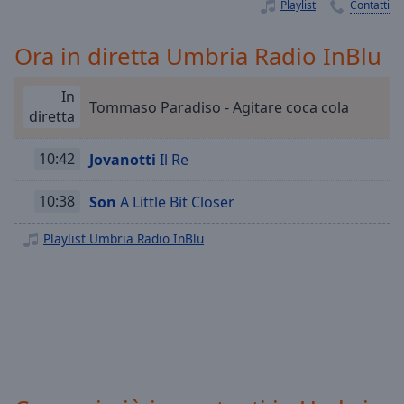
Playback
Playlist
Contatti
Rate
Ora in diretta Umbria Radio InBlu
Chapters
Chapters
In
Tommaso Paradiso - Agitare coca cola
diretta
Descriptions
descriptions
10:42
Jovanotti
Il Re
off
,
selected
10:38
Son
A Little Bit Closer
Subtitles
Playlist Umbria Radio InBlu
subtitles
settings
,
opens
subtitles
settings
dialog
subtitles
off
,