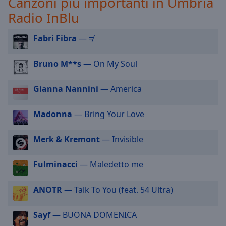
Canzoni più importanti in Umbria
selected
Radio InBlu
Audio
Fabri Fibra
— ≠
Track
Picture-
Bruno M**s
— On My Soul
in-
Picture
Fullscreen
Gianna Nannini
— America
This
is
Madonna
— Bring Your Love
a
modal
window.
Merk & Kremont
— Invisible
Beginning
Fulminacci
— Maledetto me
of
dialog
ANOTR
— Talk To You (feat. 54 Ultra)
window.
Escape
Sayf
— BUONA DOMENICA
will