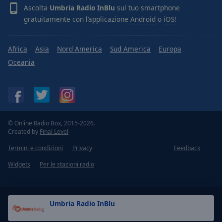
Ascolta
Umbria Radio InBlu
sul tuo smartphone
gratuitamente con l’applicazione
Android
o
iOS
!
Africa
Asia
Nord America
Sud America
Europa
Oceania
© Online Radio Box, 2015-2026.
Created by
Final Level
Termini e condizioni
Privacy
Feedback
Widgets
Per le stazioni radio
Umbria Radio InBlu