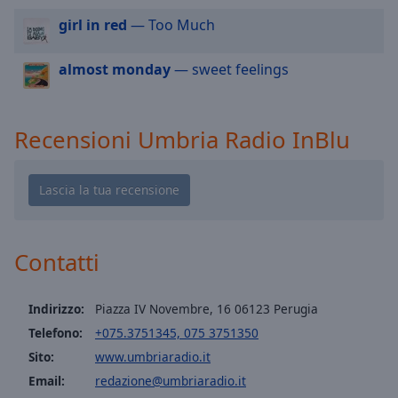
cancel
and
girl in red
— Too Much
close
the
almost monday
— sweet feelings
window.
Text
Recensioni Umbria Radio InBlu
Color
Opacity
Text
Contatti
Background
Color
Indirizzo:
Piazza IV Novembre, 16 06123 Perugia
Telefono:
+075.3751345, 075 3751350
Opacity
Sito:
www.umbriaradio.it
Email:
redazione@umbriaradio.it
Caption