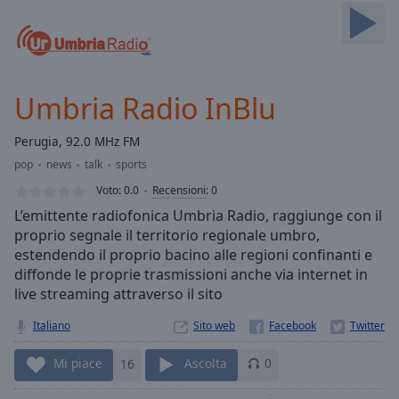
Skip
Forward
Mute
Current
Time
0:00
Umbria Radio InBlu
/
Duration
-:-
Perugia, 92.0 MHz FM
Loaded
:
pop
news
talk
sports
0.00%
Stream
Voto:
0.0
Recensioni
:
0
Type
LIVE
L’emittente radiofonica Umbria Radio, raggiunge con il
Seek to
proprio segnale il territorio regionale umbro,
live,
estendendo il proprio bacino alle regioni confinanti e
currently
behind
diffonde le proprie trasmissioni anche via internet in
live
LIVE
live streaming attraverso il sito
Remaining
Time
-
Italiano
Sito web
-:-
Mi piace
16
Ascolta
0
1x