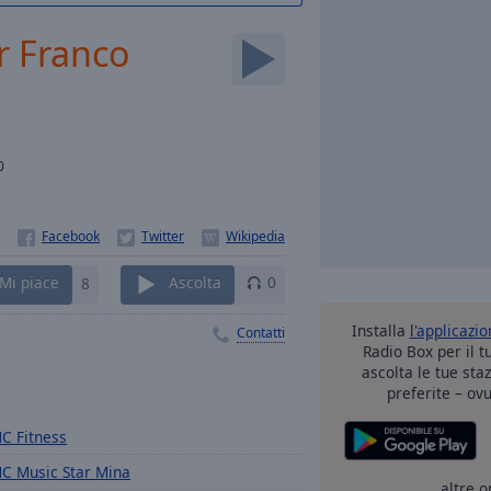
r Franco
0
Mi piace
8
Ascolta
0
Installa
l'applicazi
Contatti
Radio Box per il 
ascolta le tue sta
preferite – ovu
C Fitness
C Music Star Mina
altre o