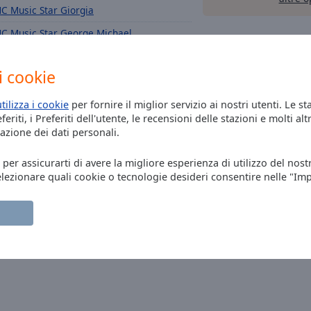
C Music Star Giorgia
C Music Star George Michael
C Music Star Pino Daniele
i cookie
C Music Star Tiziano Ferro
C Music Star Zucchero
utilizza i cookie
per fornire il miglior servizio ai nostri utenti. Le st
eriti, i Preferiti dell'utente, le recensioni delle stazioni e molti altr
Battiato
C Acoustic
azione dei dati personali.
C R&B
, per assicurarti di avere la migliore esperienza di utilizzo del nost
C Disco Funk
elezionare quali cookie o tecnologie desideri consentire nelle "Im
C Voyage Voyage
C Running Radio
C Running
C Planet
C BlueMoon
C Summer