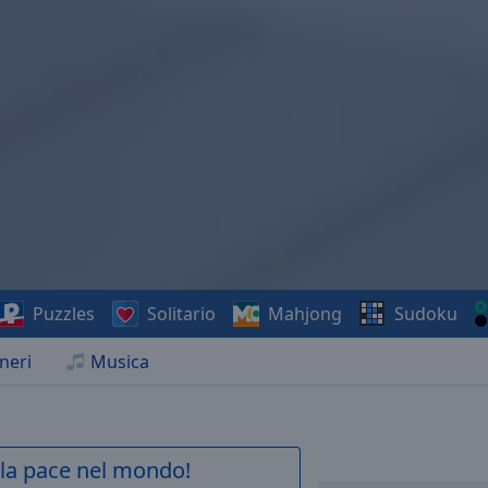
Puzzles
Solitario
Mahjong
Sudoku
neri
Musica
a la pace nel mondo!