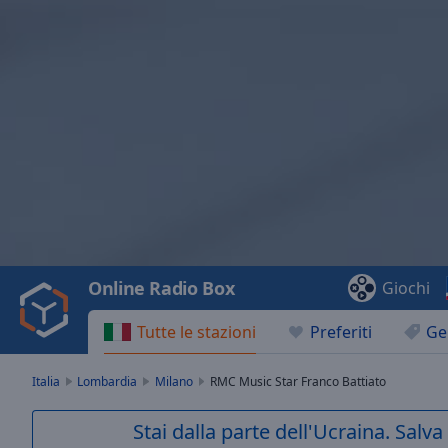
Video
Player
is
loading.
Play
Video
Online Radio Box
Giochi
Play
Skip
Tutte le stazioni
Preferiti
Ge
Backward
Skip
Forward
Italia
Lombardia
Milano
RMC Music Star Franco Battiato
Mute
Current
Stai dalla parte dell'Ucraina. Salv
Time
0:00