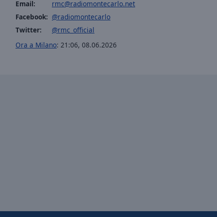
Email:
rmc@radiomontecarlo.net
RMC Next
RM
Picture-
Facebook:
@radiomontecarlo
in-
RMC Party
Ra
Picture
Twitter:
@rmc_official
Fullscreen
Ora a Milano
:
21:06
,
08.06.2026
This
is
a
modal
window.
Beginning
of
dialog
window.
Escape
will
cancel
and
close
the