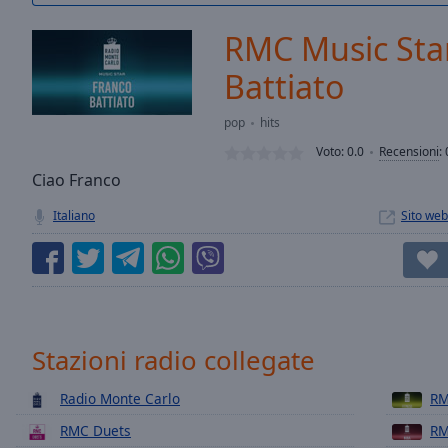
/
Duration
-:-
RMC Music Sta
Loaded
:
0.00%
Battiato
0:00
Stream
pop
hits
Type
LIVE
Voto:
0.0
Recensioni
:
Seek to
Ciao Franco
live,
currently
behind
Italiano
Sito web
live
LIVE
Remaining
Time
-
-:-
1x
Stazioni radio collegate
Playback
Rate
Radio Monte Carlo
RM
Chapters
RMC Duets
RM