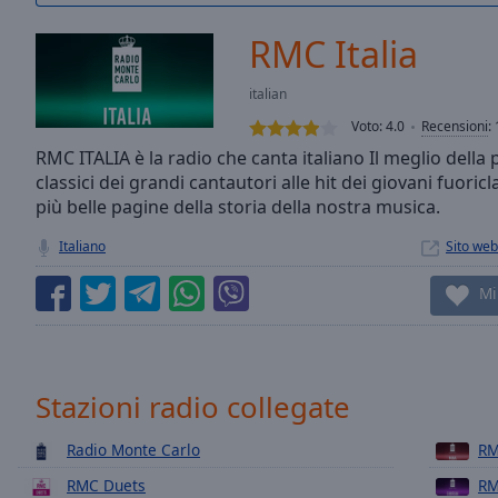
/
Duration
-:-
RMC Italia
Loaded
:
0.00%
italian
0:00
Voto:
4.0
Recensioni
:
Stream
Type
RMC ITALIA è la radio che canta italiano Il meglio della
LIVE
classici dei grandi cantautori alle hit dei giovani fuor
Seek to
live,
più belle pagine della storia della nostra musica.
currently
behind
Italiano
Sito web
live
LIVE
Remaining
Mi
Time
-
-:-
1x
Stazioni radio collegate
Playback
Rate
Radio Monte Carlo
RM
Chapters
RMC Duets
RM