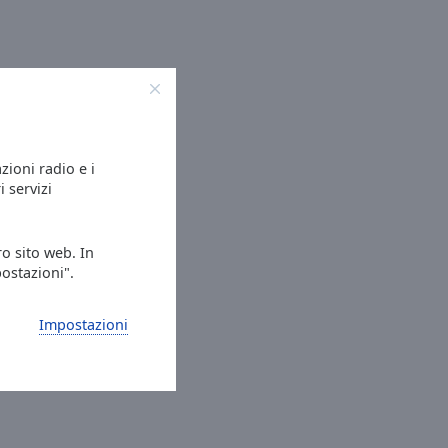
azioni radio e i
i servizi
ro sito web. In
postazioni".
Impostazioni