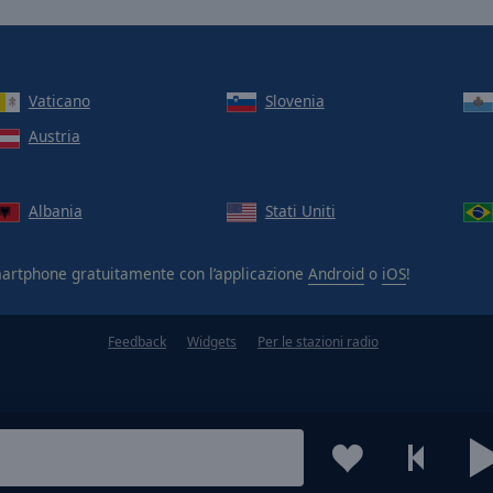
Vaticano
Slovenia
Austria
Albania
Stati Uniti
artphone gratuitamente con l’applicazione
Android
o
iOS
!
Feedback
Widgets
Per le stazioni radio