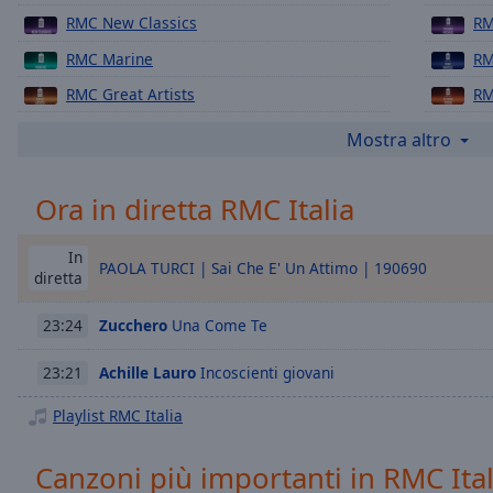
Chapters
RMC New Classics
RM
Descriptions
RMC Marine
RM
descriptions
RMC Great Artists
RM
off
,
RMC 80
RM
selected
Mostra altro
RMC 90
RM
Subtitles
Ora in diretta RMC Italia
RMC Love Songs
RM
subtitles
RMC Nights Story
RM
settings
,
In
opens
PAOLA TURCI | Sai Che E' Un Attimo | 190690
RMC Buddha-Bar Monte Carlo
RM
diretta
subtitles
RMC VIP Lounge
RM
settings
Zucchero
Una Come Te
23:24
dialog
RMC Hits
RM
subtitles
Achille Lauro
Incoscienti giovani
23:21
RMC Romantic Rock
RM
off
,
selected
RMC Сool
RM
Playlist RMC Italia
RMC Sensual Rock
RM
Audio
Canzoni più importanti in RMC Ital
Track
RMC Next
RM