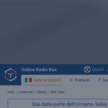
Video
Player
is
loading.
Play
Video
Online Radio Box
Giochi
Play
Skip
Tutte le stazioni
Preferiti
Ge
Backward
Skip
Forward
Italia
Lombardia
Milano
RMC Italia
Mute
Current
Stai dalla parte dell'Ucraina. Salv
Time
0:00