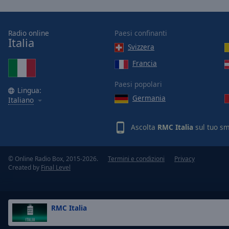
of
dialog
window.
Radio online
Paesi confinanti
Italia
Svizzera
Francia
Paesi popolari
Lingua:
Germania
Italiano
Ascolta
RMC Italia
sul tuo sm
© Online Radio Box, 2015-2026.
Termini e condizioni
Privacy
Created by
Final Level
RMC Italia