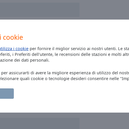
C Porto Carlo Riva
dio Monte Carlo Milano Beauty Week
i cookie
utilizza i cookie
per fornire il miglior servizio ai nostri utenti. Le st
eriti, i Preferiti dell'utente, le recensioni delle stazioni e molti altr
azione dei dati personali.
, per assicurarti di avere la migliore esperienza di utilizzo del nost
elezionare quali cookie o tecnologie desideri consentire nelle "Im