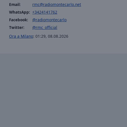
Email:
rmc@radiomontecarlo.net
Opacity
WhatsApp:
+3424141762
Facebook:
@radiomontecarlo
Font
Twitter:
@rmc_official
Size
Ora a Milano
:
01:29
,
08.08.2026
Text
Edge
Style
Font
Family
Reset
Done
Close
Modal
Dialog
End