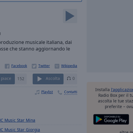
1
 produzione musicale italiana, dai
iclasse che stanno aggiornando le
 piace
152
Ascolta
0
Installa
l'applicazi
Playlist
Contatti
Radio Box per il 
ascolta le tue sta
preferite – ovu
C Music Star Mina
C Music Star Giorgia
altre o