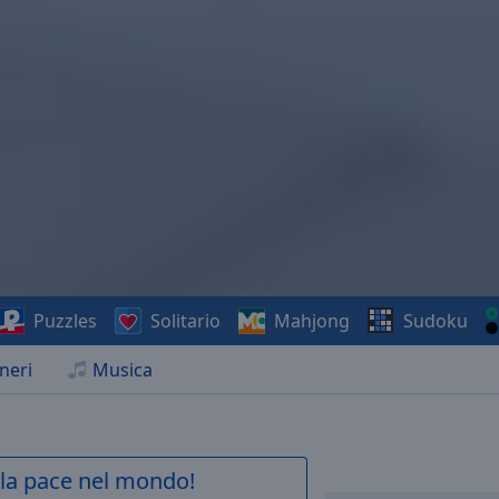
Puzzles
Solitario
Mahjong
Sudoku
neri
Musica
a la pace nel mondo!