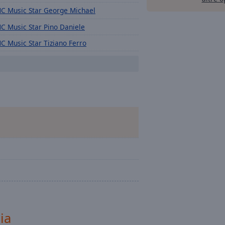
C Music Star George Michael
C Music Star Pino Daniele
C Music Star Tiziano Ferro
C Music Star Zucchero
C Acoustic
C R&B
C Disco Funk
C Voyage Voyage
C Running Radio
C Music Star Franco Battiato
C Running
C Planet
C BlueMoon
ia
C Summer