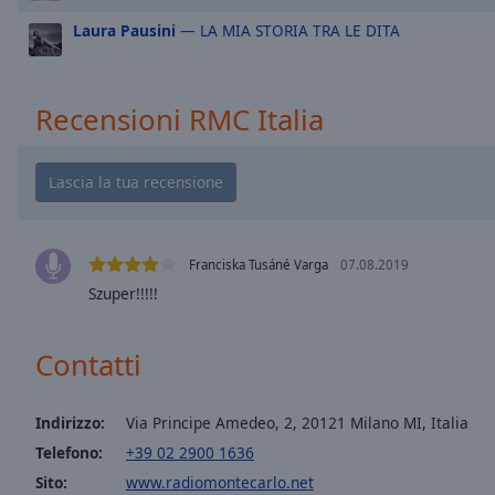
window.
Laura Pausini
— LA MIA STORIA TRA LE DITA
Text
Color
Recensioni RMC Italia
Opacity
Text
Background
Color
Franciska Tusáné Varga
07.08.2019
Szuper!!!!!
Opacity
Contatti
Caption
Area
Indirizzo:
Via Principe Amedeo, 2, 20121 Milano MI, Italia
Background
Telefono:
+39 02 2900 1636
Color
Sito:
www.radiomontecarlo.net