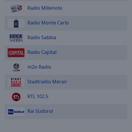
Area
Radio Millenote
Background
Color
Radio Monte Carlo
Opacity
Radio Sabbia
Font
Radio Capital
Size
m2o Radio
Text
Edge
Stadtradio Meran
Style
RTL 102.5
Font
Family
Rai Südtirol
Reset