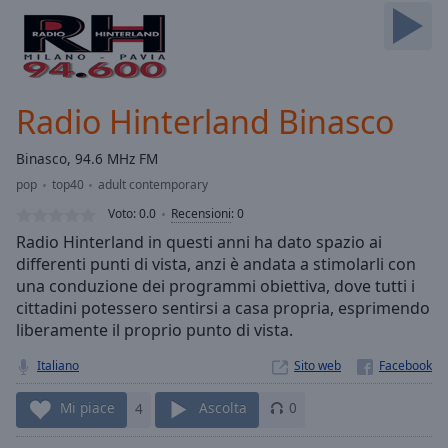
Skip
Forward
Mute
Current
Time
0:00
Radio Hinterland Binasco
/
Duration
-:-
Binasco, 94.6 MHz FM
Loaded
:
pop
top40
adult contemporary
0.00%
Stream
Voto:
0.0
Recensioni
:
0
Type
LIVE
Radio Hinterland in questi anni ha dato spazio ai
Seek to
differenti punti di vista, anzi è andata a stimolarli con
live,
una conduzione dei programmi obiettiva, dove tutti i
currently
behind
cittadini potessero sentirsi a casa propria, esprimendo
live
LIVE
liberamente il proprio punto di vista.
Remaining
Time
-
Italiano
Sito web
-:-
Mi piace
4
Ascolta
0
1x