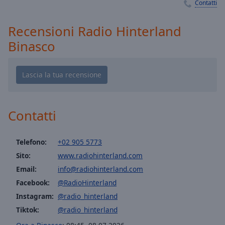
Playback
Contatti
Rate
Recensioni Radio Hinterland
Chapters
Binasco
Chapters
Descriptions
descriptions
off
,
selected
Contatti
Subtitles
Telefono:
+02 905 5773
subtitles
Sito:
www.radiohinterland.com
settings
,
opens
Email:
info@radiohinterland.com
subtitles
Facebook:
@RadioHinterland
settings
Instagram:
@radio_hinterland
dialog
Tiktok:
@radio_hinterland
subtitles
off
,