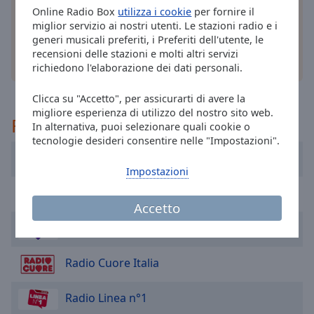
cancel
Online Radio Box
utilizza i cookie
per fornire il
and
miglior servizio ai nostri utenti. Le stazioni radio e i
close
generi musicali preferiti, i Preferiti dell'utente, le
the
recensioni delle stazioni e molti altri servizi
altre opzioni
window.
richiedono l'elaborazione dei dati personali.
Text
Clicca su "Accetto", per assicurarti di avere la
Color
migliore esperienza di utilizzo del nostro sito web.
Raccomandato
In alternativa, puoi selezionare quali cookie o
tecnologie desideri consentire nelle "Impostazioni".
Opacity
Radio 80
Impostazioni
Radio Margherita
Text
Accetto
Background
Color
Radio Norba
Radio Cuore Italia
Opacity
Radio Linea n°1
Caption