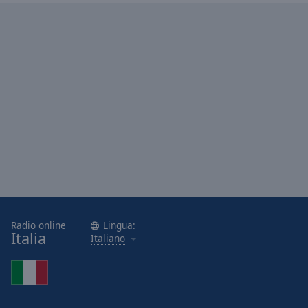
Done
Close
Modal
Dialog
End
of
dialog
window.
Radio online
Lingua:
Italia
Italiano