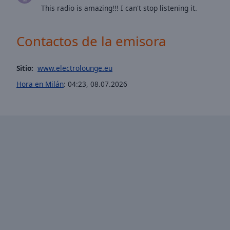
window.
This radio is amazing!!! I can't stop listening it.
Text
Color
Contactos de la emisora
Opacity
Sitio:
www.electrolounge.eu
Hora en Milán
:
04:23
,
08.07.2026
Text
Background
Color
Opacity
Caption
Area
Background
Color