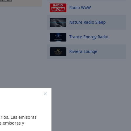
Radio WoW
Nature Radio Sleep
Trance-Energy Radio
Riviera Lounge
rios. Las emisoras
de emisoras y