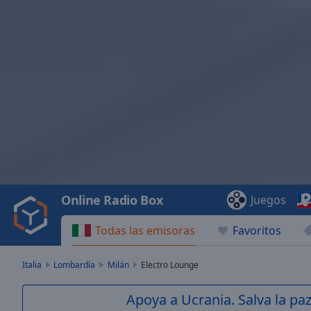
Video
Player
is
loading.
Play
Video
Online Radio Box
Juegos
Play
Skip
Todas las emisoras
Favoritos
Backward
Skip
Forward
Italia
Lombardía
Milán
Electro Lounge
Mute
Current
Apoya a Ucrania. Salva la pa
Time
0:00