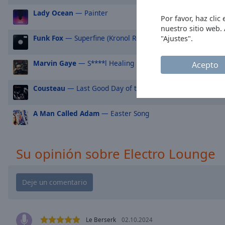
Picture-
Lady Ocean
— Painter
Por favor, haz cli
in-
Picture
nuestro sitio web.
Funk Fox
— Superfine (Kronol Remix)
"Ajustes".
Fullscreen
This
is
Marvin Gaye
— S****l Healing
Acepto
a
modal
Cousteau
— Last Good Day of the Year
window.
A Man Called Adam
— Easter Song
Beginning
of
dialog
window.
Su opinión sobre Electro Lounge
Escape
will
cancel
and
close
the
Le Berserk
02.10.2024