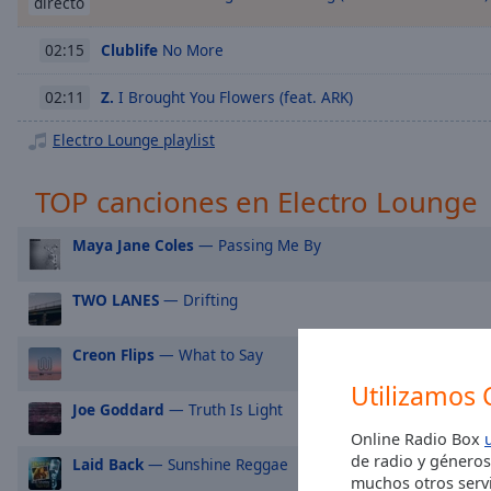
Chapters
directo
Descriptions
Clublife
No More
02:15
descriptions
Z.
I Brought You Flowers (feat. ARK)
02:11
off
,
selected
Electro Lounge playlist
Subtitles
TOP canciones en Electro Lounge
subtitles
settings
,
Maya Jane Coles
— Passing Me By
opens
subtitles
TWO LANES
— Drifting
settings
dialog
Creon Flips
— What to Say
subtitles
off
,
Utilizamos 
Joe Goddard
— Truth Is Light
selected
Online Radio Box
Audio
de radio y géneros
Laid Back
— Sunshine Reggae
Track
muchos otros servi