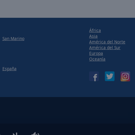
África
Asia
San Marino
América del Norte
América del Sur
Europa
Oceanía
España