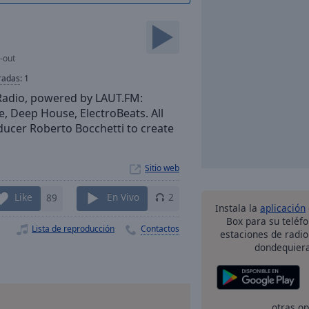
l-out
radas
:
1
Radio, powered by LAUT.FM:
e, Deep House, ElectroBeats. All
oducer Roberto Bocchetti to create
Sitio web
Like
89
En Vivo
2
Instala la
aplicación
Box para su teléf
Lista de reproducción
Contactos
estaciones de radio
dondequiera
otras o