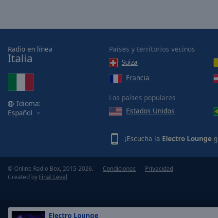
Opacity
Font
Radio en línea
Países y territorios vecinos
Size
Italia
Suiza
Text
Francia
Edge
Los países populares
Style
Idioma:
Estados Unidos
Español
Font
Family
¡Escucha la
Electro Lounge
g
Reset
© Online Radio Box, 2015-2026.
Condiciones
Privacidad
Created by
Final Level
Done
Close
Modal
Dialog
End
Electro Lounge