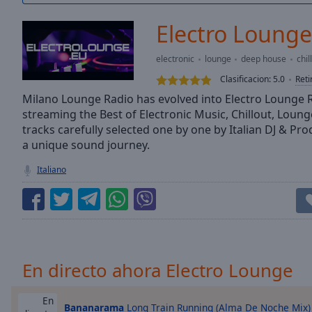
/
Duration
-:-
Electro Lounge
Loaded
:
0.00%
electronic
lounge
deep house
chil
0:00
Clasificacion:
5.0
Reti
Stream
Type
Milano Lounge Radio has evolved into Electro Lounge 
LIVE
streaming the Best of Electronic Music, Chillout, Loung
Seek to
live,
tracks carefully selected one by one by Italian DJ & Pr
currently
a unique sound journey.
behind
live
LIVE
Italiano
Remaining
Time
-
-:-
1x
Playback
Rate
En directo ahora Electro Lounge
Chapters
En
Bananarama
Long Train Running (Alma De Noche Mix)