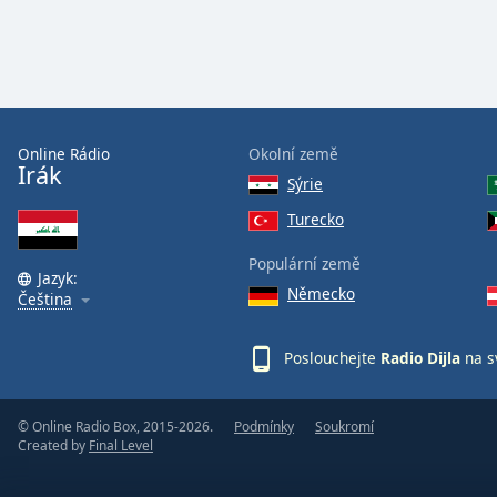
the
window.
Text
Color
Online Rádio
Okolní země
Irák
Sýrie
Opacity
Turecko
Text
Populární země
Background
Jazyk:
Německo
Čeština
Color
Poslouchejte
Radio Dijla
na s
Opacity
© Online Radio Box, 2015-2026.
Podmínky
Soukromí
Caption
Created by
Final Level
Area
Background