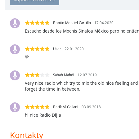
Chapters
Chapters
Bobito Montiel Carrillo
17.04.2020
Descriptions
Escucho desde los Mochis Sinaloa México pero no entie
descriptions
off
,
User
22.01.2020
selected
💚
Subtitles
subtitles
Sabah Mahdi
12.07.2019
settings
,
Very nice radio which try to mix the old nice feeling an
opens
forget the time in between.
subtitles
settings
Barik Al-Gailani
03.09.2018
dialog
hi nice Radio Dijla
subtitles
off
,
selected
Kontakty