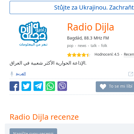
Current
Stůjte za Ukrajinou. Zachraňt
Time
0:00
/
Duration
-:-
Radio Dijla
Loaded
:
0.00%
Bagdád, 88.3 MHz FM
0:00
pop
news
talk
folk
Stream
Type
LIVE
Hodnocení:
4.5
Recen
Seek to
الإذاعة الحوارية الأكثر شعبية في العراق.
live,
currently
العربية
behind
live
LIVE
Remaining
To se mi líbí
Time
-
-:-
1x
Radio Dijla recenze
Playback
Rate