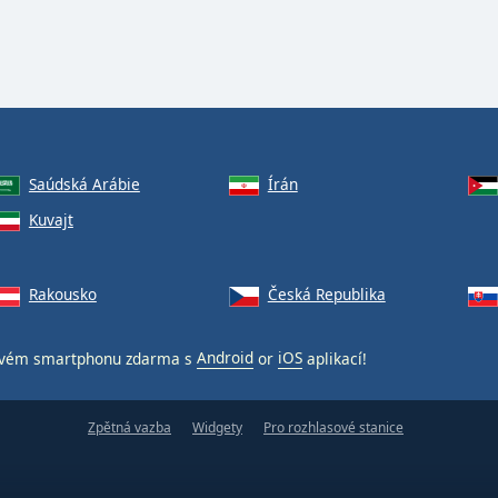
Saúdská Arábie
Írán
Kuvajt
Rakousko
Česká Republika
vém smartphonu zdarma s
Android
or
iOS
aplikací!
Zpětná vazba
Widgety
Pro rozhlasové stanice