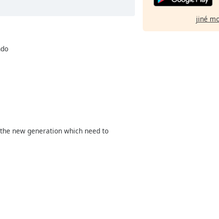
jiné m
ndo
d the new generation which need to