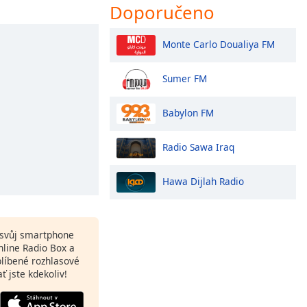
Doporučeno
Monte Carlo Doualiya FM
Sumer FM
Babylon FM
Radio Sawa Iraq
Hawa Dijlah Radio
a svůj smartphone
line Radio Box a
blíbené rozhlasové
ať jste kdekoliv!