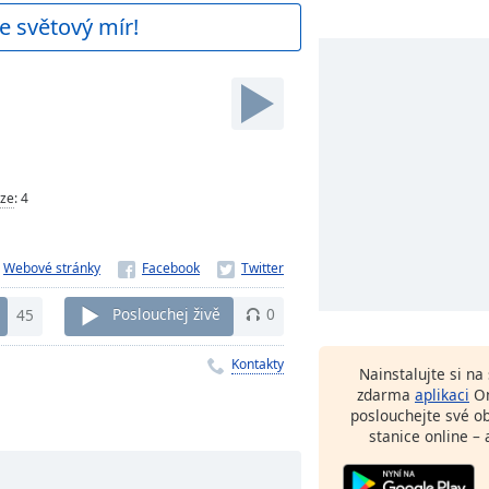
e světový mír!
ze
:
4
Webové stránky
45
Poslouchej živě
0
Kontakty
Nainstalujte si n
zdarma
aplikaci
On
poslouchejte své o
stanice online – 