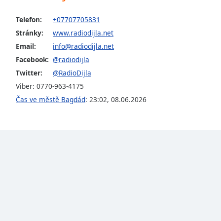
Audio
Track
Telefon:
+07707705831
Picture-
Stránky:
www.radiodijla.net
in-
Email:
info@radiodijla.net
Picture
Fullscreen
Facebook:
@radiodijla
This
Twitter:
@RadioDijla
is
Viber: 0770-963-4175
a
Čas ve městě Bagdád
:
23:02
,
08.06.2026
modal
window.
Beginning
of
dialog
window.
Escape
will
cancel
and
close