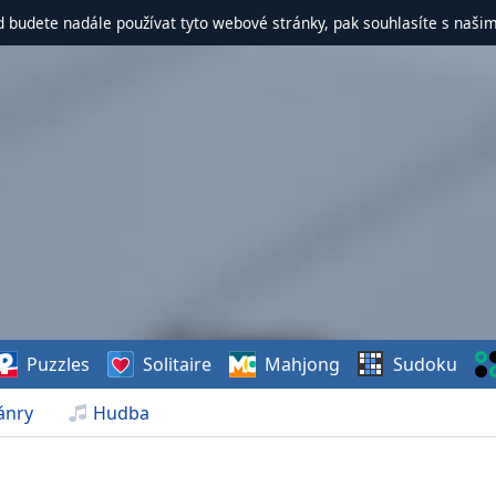
d budete nadále používat tyto webové stránky, pak souhlasíte s naši
Puzzles
Solitaire
Mahjong
Sudoku
ánry
Hudba