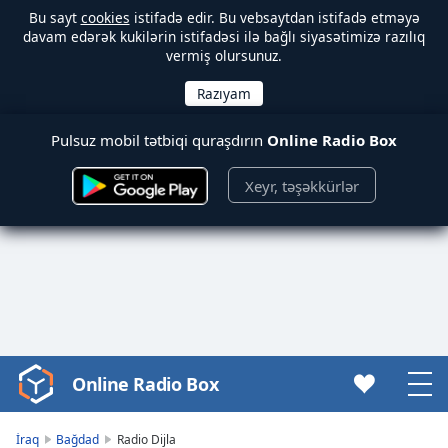
Bu sayt
cookies
istifadə edir. Bu vebsaytdan istifadə etməyə
davam edərək kukilərin istifadəsi ilə bağlı siyasətimizə razılıq
vermiş olursunuz.
Pulsuz mobil tətbiqi quraşdırın
Online Radio Box
Xeyr, təşəkkürlər
Online Radio Box
Video
Player
is
İraq
Bağdad
Radio Dijla