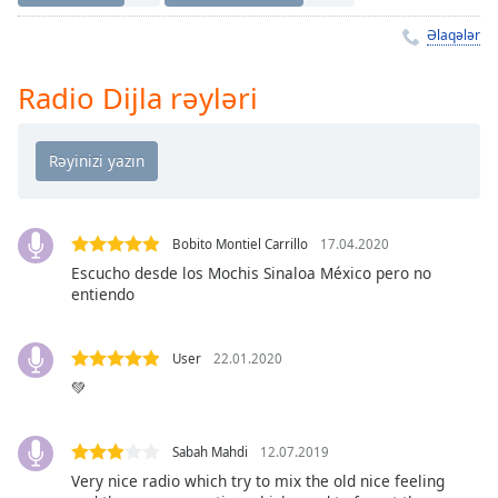
Remaining
Time
-
Əlaqələr
-:-
Radio Dijla rəyləri
1x
Playback
Rate
Chapters
Chapters
Bobito Montiel Carrillo
17.04.2020
Escucho desde los Mochis Sinaloa México pero no
Descriptions
entiendo
descriptions
off
,
User
22.01.2020
selected
💚
Subtitles
subtitles
Sabah Mahdi
12.07.2019
settings
,
Very nice radio which try to mix the old nice feeling