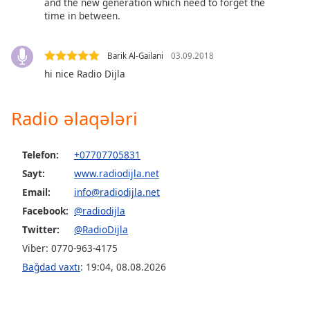
opens
and the new generation which need to forget the
subtitles
time in between.
settings
dialog
Barik Al-Gailani
03.09.2018
subtitles
hi nice Radio Dijla
off
,
selected
Radio əlaqələri
Audio
Track
Telefon:
+07707705831
Picture-
in-
Sayt:
www.radiodijla.net
Picture
Email:
info@radiodijla.net
Fullscreen
This
Facebook:
@radiodijla
is
Twitter:
@RadioDijla
a
Viber: 0770-963-4175
modal
Bağdad vaxtı
:
19:04
,
08.08.2026
window.
Beginning