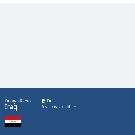
Font
Family
Reset
Done
Close
Modal
Dialog
End
of
dialog
window.
Onlayn Radio
Dil:
İraq
Azərbaycan dili