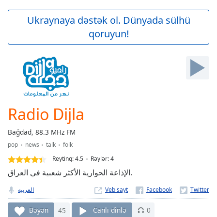
loading.
Play
Ukraynaya dəstək ol. Dünyada sülhü
Video
qoruyun!
Play
Skip
Backward
Skip
Forward
Mute
Current
Time
0:00
Radio Dijla
/
Duration
-:-
Bağdad, 88.3 MHz FM
Loaded
:
pop
news
talk
folk
0.00%
Stream
Reytinq:
4.5
Rəylər
:
4
Type
LIVE
الإذاعة الحوارية الأكثر شعبية في العراق.
Seek to
live,
العربية
Veb sayt
currently
behind
live
LIVE
Bəyən
45
Canlı dinlə
0