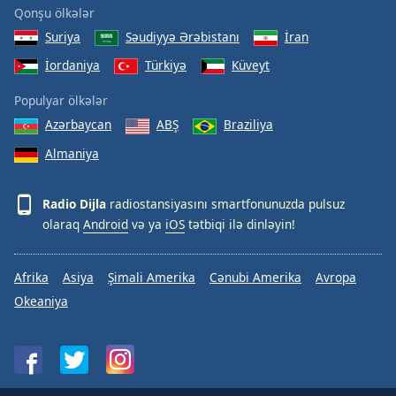
Qonşu ölkələr
Suriya
Səudiyyə Ərəbistanı
İran
İordaniya
Türkiyə
Küveyt
Populyar ölkələr
Azərbaycan
ABŞ
Braziliya
Almaniya
Radio Dijla
radiostansiyasını smartfonunuzda pulsuz
olaraq
Android
və ya
iOS
tətbiqi ilə dinləyin!
Afrika
Asiya
Şimali Amerika
Cənubi Amerika
Avropa
Okeaniya