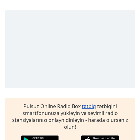
of
dialog
window.
Escape
will
cancel
and
close
the
window.
Text
Color
Opacity
Pulsuz Online Radio Box
tətbiq
tətbiqini
smartfonunuza yükləyin və sevimli radio
stansiyalarınızı onlayn dinləyin - harada olursanız
Text
olun!
Background
Color