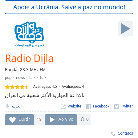
Play
Apoie a Ucrânia. Salve a paz no mundo!
Video
Play
Skip
Backward
Skip
Forward
Mute
Current
Radio Dijla
Time
0:00
/
Bagdá, 88.3 MHz FM
Duration
-:-
pop
news
talk
folk
Loaded
:
0.00%
Avaliação:
4.5
Avaliações
:
4
Stream
الإذاعة الحوارية الأكثر شعبية في العراق.
Type
LIVE
العربية
Website
Seek to
live,
currently
Curtir
45
Ao Vivo
0
behind
live
LIVE
Remaining
Contatos