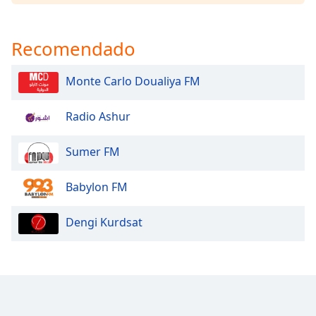
Opacity
Recomendado
Caption
Area
Monte Carlo Doualiya FM
Background
Color
Radio Ashur
Opacity
Sumer FM
Babylon FM
Font
Size
Dengi Kurdsat
Text
Edge
Style
Font