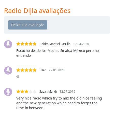
Time
-
-:-
Radio Dijla avaliações
1x
Playback
Rate
Chapters
Bobito Montiel Carrillo
17.04.2020
Chapters
Escucho desde los Mochis Sinaloa México pero no
entiendo
Descriptions
descriptions
User
22.01.2020
off
,
💚
selected
Subtitles
Sabah Mahdi
12.07.2019
subtitles
Very nice radio which try to mix the old nice feeling
and the new generation which need to forget the
settings
,
time in between.
opens