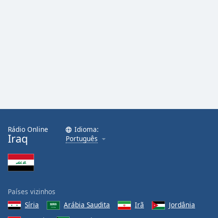
Family
Reset
Done
Close
Modal
Dialog
End
of
dialog
window.
Rádio Online
Idioma:
Iraq
Português
Países vizinhos
Síria
Arábia Saudita
Irã
Jordânia