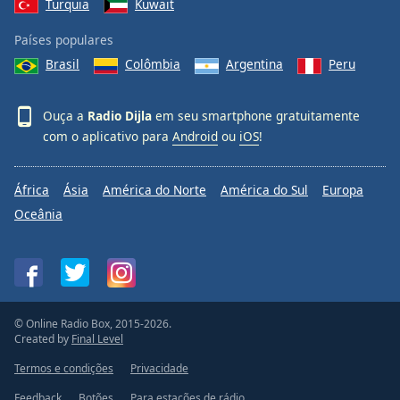
Turquia
Kuwait
Países populares
Brasil
Colômbia
Argentina
Peru
Ouça a
Radio Dijla
em seu smartphone gratuitamente
com o aplicativo para
Android
ou
iOS
!
África
Ásia
América do Norte
América do Sul
Europa
Oceânia
© Online Radio Box, 2015-2026.
Created by
Final Level
Termos e condições
Privacidade
Feedback
Botões
Para estações de rádio