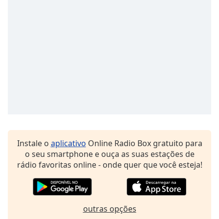
dialog
window.
Escape
will
cancel
and
close
the
window.
Text
Color
Instale o
aplicativo
Online Radio Box gratuito para
Opacity
o seu smartphone e ouça as suas estações de
rádio favoritas online - onde quer que você esteja!
Text
Background
Color
outras opções