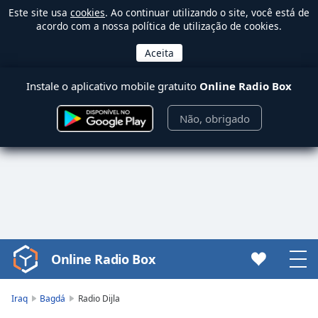
Este site usa
cookies
. Ao continuar utilizando o site, você está de
acordo com a nossa política de utilização de cookies.
Instale o aplicativo mobile gratuito
Online Radio Box
Não, obrigado
Online Radio Box
Video
Player
is
Iraq
Bagdá
Radio Dijla
loading.