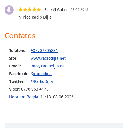
subtitles
settings
Barik Al-Gailani
03.09.2018
dialog
hi nice Radio Dijla
subtitles
off
,
selected
Contatos
Audio
Track
Telefone:
+07707705831
Site:
www.radiodijla.net
Picture-
in-
Email:
info@radiodijla.net
Picture
Facebook:
@radiodijla
Fullscreen
This
Twitter:
@RadioDijla
is
Viber: 0770-963-4175
a
Hora em Bagdá
:
11:18
,
08.06.2026
modal
window.
Beginning
of