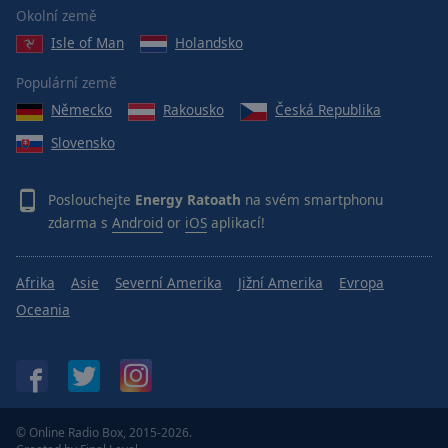
Reset
Okolní země
Done
Isle of Man
Holandsko
Close
Modal
Dialog
Populární země
End
Německo
Rakousko
Česká Republika
of
dialog
Slovensko
window.
Poslouchejte
Energy Ratoath
na svém smartphonu
zdarma s
Android
or
iOS
aplikací!
Afrika
Asie
Severní Amerika
Jižní Amerika
Evropa
Oceania
© Online Radio Box, 2015-2026.