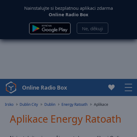
Nainstalujte si bezplatnou aplikaci zdarma
Online Radio Box
Ne, děkuji
Online Radio Box
Video
Player
is
Irsko
Dublin City
Dublin
Energy Ratoath
Aplikace
loading.
Aplikace Energy Ratoath
Play
Video
Play
Skip