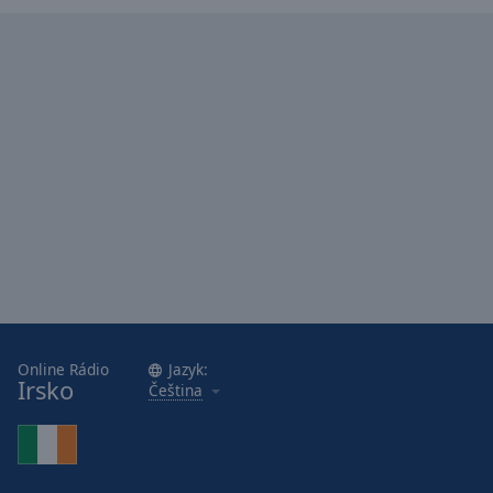
Caption
Area
Background
Color
Opacity
Font
Size
Text
Edge
Style
Online Rádio
Jazyk:
Irsko
Čeština
Font
Family