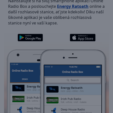
Nainstalujte si na svůj smartphone aplikaci Online
Backward
Radio Box a poslouchejte
Energy Ratoath
online a
Skip
další rozhlasové stanice, ať jste kdekoliv! Díku naší
Forward
šikovné aplikaci je vaše oblíbená rozhlasová
Mute
stanice nyní ve vaší kapse.
Current
Time
0:00
/
Duration
-:-
Loaded
:
0.00%
Stream
Type
LIVE
Seek to
live,
currently
IRSKO
OBLÍBENÉ
behind
live
LIVE
Energy Ratoath
Energy Ratoath
Remaining
rock
pop
oldies
hits
rock
pop
oldies
hits
Time
-
Irish Pub Radio
Irish Pub Radio
-:-
folk
ethnic
irish
balada
folk
ethnic
irish
balada
Deep House Radio
Deep House Radio
1x
electronic
house
deep house
electronic
house
deep house