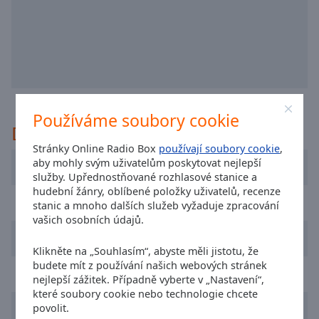
off
,
selected
Audio
Track
Picture-
in-
Picture
Používáme soubory cookie
Doporučeno
Fullscreen
This
Stránky Online Radio Box
používají soubory cookie
,
is
aby mohly svým uživatelům poskytovat nejlepší
8Radio.com
a
služby. Upřednostňované rozhlasové stanice a
modal
hudební žánry, oblíbené položky uživatelů, recenze
Radio Nova
stanic a mnoho dalších služeb vyžaduje zpracování
window.
vašich osobních údajů.
SPIN 1038
Beginning
Klikněte na „Souhlasím“, abyste měli jistotu, že
of
budete mít z používání našich webových stránek
dialog
Today FM
nejlepší zážitek. Případně vyberte v „Nastavení“,
window.
které soubory cookie nebo technologie chcete
Escape
The 90s Network
povolit.
will