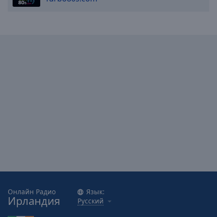
Caption
Area
Background
Color
Opacity
Font
Size
Text
Edge
Style
Font
Family
Онлайн Радио
Язык:
Ирландия
Русский