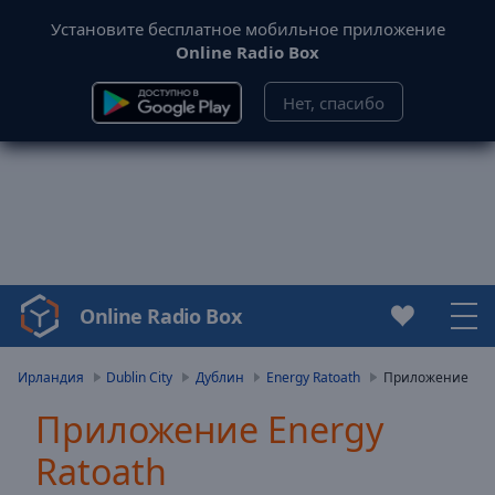
Установите бесплатное мобильное приложение
Online Radio Box
Нет, спасибо
Online Radio Box
Video
Player
is
Ирландия
Dublin City
Дублин
Energy Ratoath
Приложение
loading.
Приложение Energy
Play
Video
Ratoath
Play
Skip