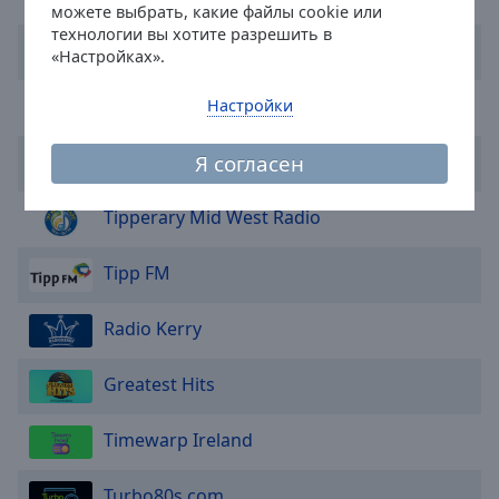
можете выбрать, какие файлы cookie или
cancel
технологии вы хотите разрешить в
and
Today FM
«Настройках».
close
the
The 90s Network
Настройки
window.
Я согласен
Birdhill Radio
Text
Color
Tipperary Mid West Radio
Opacity
Tipp FM
Text
Radio Kerry
Background
Color
Greatest Hits
Opacity
Timewarp Ireland
Turbo80s.com