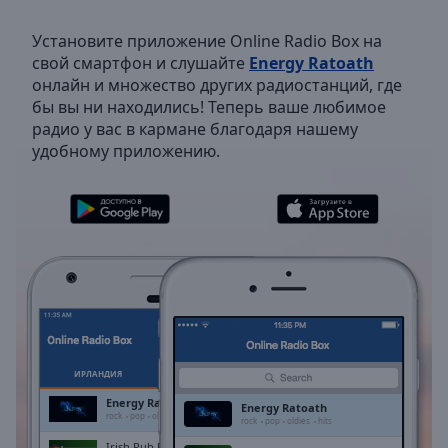
Backward
Skip
Установите приложение Online Radio Box на
Forward
свой смартфон и слушайте
Energy Ratoath
Mute
онлайн и множество других радиостанций, где
Current
бы вы ни находились! Теперь ваше любимое
Time
0:00
радио у вас в кармане благодаря нашему
/
удобному приложению.
Duration
-:-
Loaded
:
0.00%
Stream
Type
LIVE
Seek to
live,
currently
behind
live
LIVE
Remaining
Time
-
ИРЛАНДИЯ
ИЗБРАННОЕ
-:-
Energy Ratoath
Energy Ratoath
rock
pop
oldies
hits
rock
pop
oldies
hits
1x
Irish Pub Radio