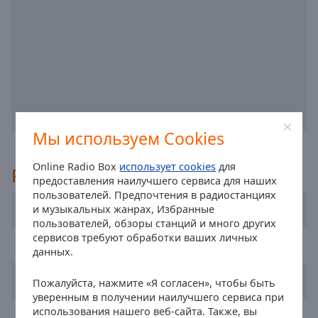
off
,
selected
Audio
Track
Picture-
in-
Picture
Fullscreen
Мы используем Cookies
This
is
Online Radio Box
использует cookies
для
Рекомендуемые
a
предоставления наилучшего сервиса для наших
modal
пользователей. Предпочтения в радиостанциях
window.
8Radio.com
и музыкальных жанрах, Избранные
пользователей, обзоры станций и много других
Beginning
сервисов требуют обработки ваших личных
Dublin's Q102
данных.
of
dialog
FM104 Radio
Пожалуйста, нажмите «Я согласен», чтобы быть
window.
уверенным в получении наилучшего сервиса при
Escape
использования нашего веб-сайта. Также, вы
Radio Nova
will