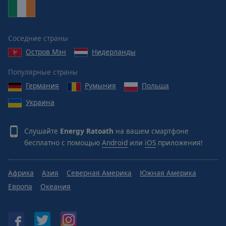
Reset
Done
Close
Modal
Соседние страны
Dialog
End
Остров Мэн
Нидерланды
of
dialog
Популярные страны
window.
Германия
Румыния
Польша
Украина
Слушайте
Energy Ratoath
на вашем смартфоне
бесплатно с помощью
Android
или
iOS
приложения!
Африка
Азия
Северная Америка
Южная Америка
Европа
Океания