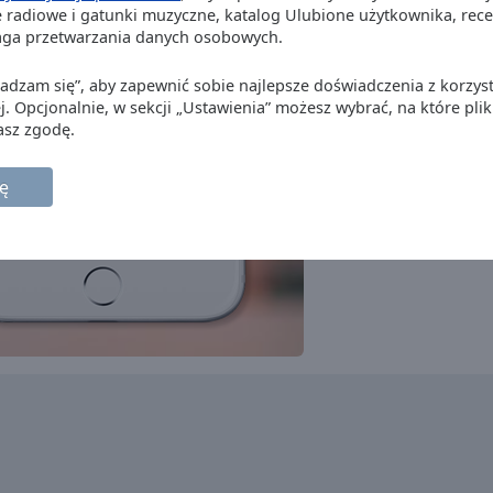
Deep House Radio
 radiowe i gatunki muzyczne, katalog Ulubione użytkownika, recenz
electronic
house
deep house
aga przetwarzania danych osobowych.
Sunshine 106.8
soul
soft pop
adult contemporary
Zgadzam się”, aby zapewnić sobie najlepsze doświadczenia z korzyst
Irish Country Music Radio
j. Opcjonalnie, w sekcji „Ustawienia” możesz wybrać, na które plik
folk
country
asz zgodę.
Newstalk
news
talk
ę
Live Ireland
news
folk
celtic
Gem Radio Gold
classic rock
80s
70s
Today FM
rock
pop
top40
adult contemporary