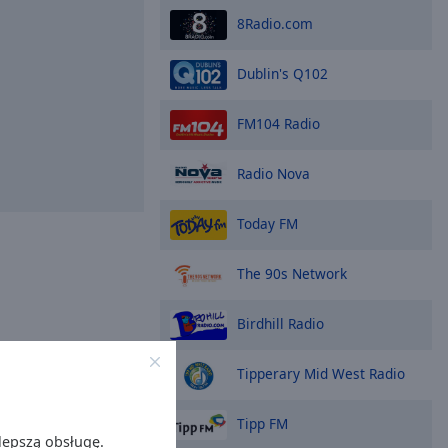
8Radio.com
Dublin's Q102
FM104 Radio
Radio Nova
Today FM
The 90s Network
Birdhill Radio
Tipperary Mid West Radio
Tipp FM
lepszą obsługę.