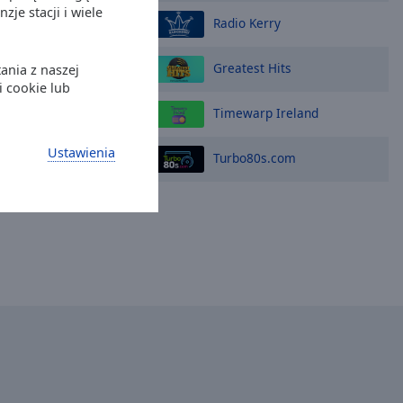
je stacji i wiele
Radio Kerry
Greatest Hits
ania z naszej
i cookie lub
Timewarp Ireland
Ustawienia
Turbo80s.com