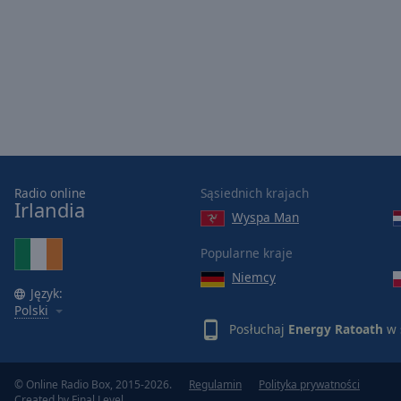
Picture-
in-
Picture
Fullscreen
This
is
a
modal
window.
Radio online
Sąsiednich krajach
Beginning
Irlandia
Wyspa Man
of
dialog
Popularne kraje
window.
Niemcy
Escape
Język:
will
Polski
cancel
Posłuchaj
Energy Ratoath
w 
and
close
the
© Online Radio Box, 2015-2026.
Regulamin
Polityka prywatności
Created by
Final Level