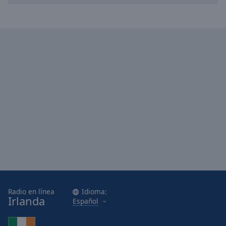
Area
Background
Color
Opacity
Font
Size
Text
Edge
Style
Font
Family
Radio en línea
Idioma:
Irlanda
Español
Reset