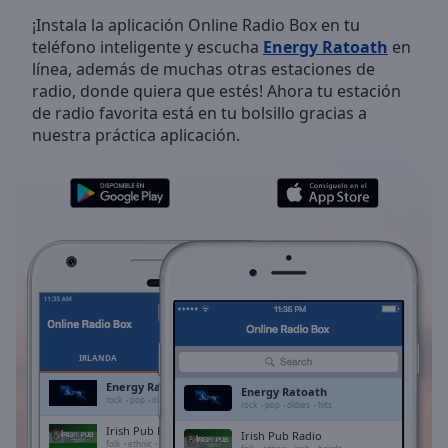
Skip
¡Instala la aplicación Online Radio Box en tu
Forward
teléfono inteligente y escucha
Energy Ratoath
en
Mute
línea, además de muchas otras estaciones de
Current
radio, donde quiera que estés! Ahora tu estación
Time
0:00
de radio favorita está en tu bolsillo gracias a
/
nuestra práctica aplicación.
Duration
-:-
Loaded
:
0.00%
Stream
Type
LIVE
Seek to
live,
currently
behind
live
LIVE
Remaining
Time
-
IRLANDA
FAVORITOS
-:-
Energy Ratoath
Energy Ratoath
rock
pop
oldies
hits
rock
pop
oldies
hits
1x
Irish Pub Radio
Irish Pub Radio
folk
ethnic
irish
balada