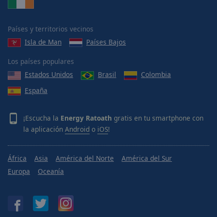
Done
Close
Modal
Países y territorios vecinos
Dialog
End
Isla de Man
Países Bajos
of
dialog
Los países populares
window.
Estados Unidos
Brasil
Colombia
España
¡Escucha la
Energy Ratoath
gratis en tu smartphone con
la aplicación
Android
o
iOS
!
África
Asia
América del Norte
América del Sur
Europa
Oceanía