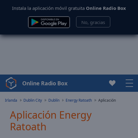
Instala la aplicación móvil gratuita
Online Radio Box
No, gracias
Online Radio Box
Video
Player
is
Irlanda
Dublin City
Dublín
Energy Ratoath
Aplicación
loading.
Aplicación Energy
Play
Video
Ratoath
Play
Skip
Backward