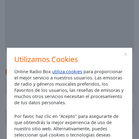
selected
Audio
Track
Picture-
in-
Picture
Fullscreen
Utilizamos Cookies
This
is
Recomendado
a
Online Radio Box
utiliza cookies
para proporcionar
el mejor servicio a nuestros usuarios. Las emisoras
modal
de radio y géneros musicales preferidos, los
window.
8Radio.com
Favoritos de los usuarios, las reseñas de emisoras y
muchos otros servicios necesitan el procesamiento
Beginning
Radio Nova
de tus datos personales.
of
dialog
Por favor, haz clic en "Acepto" para asegurarte de
SPIN 1038
window.
que obtendrás la mejor experiencia de uso de
Escape
nuestro sitio web. Alternativamente, puedes
Today FM
will
seleccionar qué cookies o tecnologías deseas