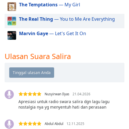
of
The Temptations
— My Girl
dialog
window.
The Real Thing
— You to Me Are Everything
Escape
will
Marvin Gaye
— Let's Get It On
cancel
and
close
the
Ulasan Suara Salira
window.
Text
Color
Nusyirwan Ilyas
21.04.2026
Opacity
Apresiasi untuk radio swara salira dgn lagu lagu
nostalgia nya yg menyentuh hati dan perasaan
Text
Background
Abdul Abdul
12.11.2025
Color