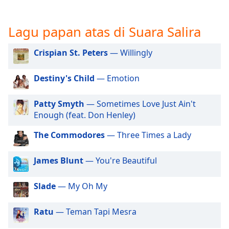
opens
subtitles
settings
Lagu papan atas di Suara Salira
dialog
subtitles
Crispian St. Peters
— Willingly
off
,
selected
Destiny's Child
— Emotion
Audio
Track
Patty Smyth
— Sometimes Love Just Ain't
Enough (feat. Don Henley)
Picture-
in-
Picture
The Commodores
— Three Times a Lady
Fullscreen
This
James Blunt
— You're Beautiful
is
a
Slade
— My Oh My
modal
window.
Ratu
— Teman Tapi Mesra
Beginning