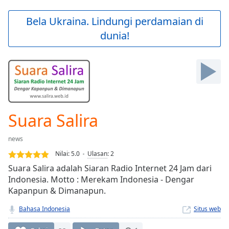
loading.
Play
Bela Ukraina. Lindungi perdamaian di
Video
dunia!
Play
Skip
Backward
Skip
Forward
Mute
Current
Time
0:00
Suara Salira
/
Duration
-:-
news
Loaded
:
0.00%
Nilai:
5.0
Ulasan
:
2
Stream
Suara Salira adalah Siaran Radio Internet 24 Jam dari
Type
LIVE
Indonesia. Motto : Merekam Indonesia - Dengar
Seek to
Kapanpun & Dimanapun.
live,
currently
Bahasa Indonesia
Situs web
behind
live
LIVE