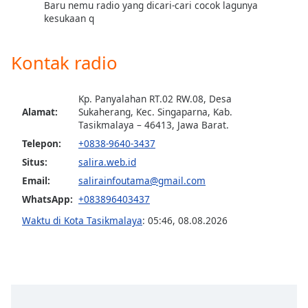
Baru nemu radio yang dicari-cari cocok lagunya
kesukaan q
Opacity
Kontak radio
Caption
Area
Kp. Panyalahan RT.02 RW.08, Desa
Background
Alamat:
Sukaherang, Kec. Singaparna, Kab.
Color
Tasikmalaya – 46413, Jawa Barat.
Telepon:
+0838-9640-3437
Opacity
Situs:
salira.web.id
Email:
salirainfoutama@gmail.com
Font
WhatsApp:
+083896403437
Size
Waktu di Kota Tasikmalaya
:
05:46
,
08.08.2026
Text
Edge
Style