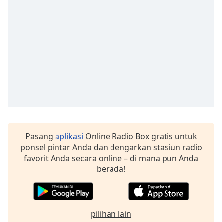
Font
Family
Reset
Done
Close
Modal
Dialog
End
of
dialog
window.
Pasang
aplikasi
Online Radio Box gratis untuk
ponsel pintar Anda dan dengarkan stasiun radio
favorit Anda secara online – di mana pun Anda
berada!
pilihan lain