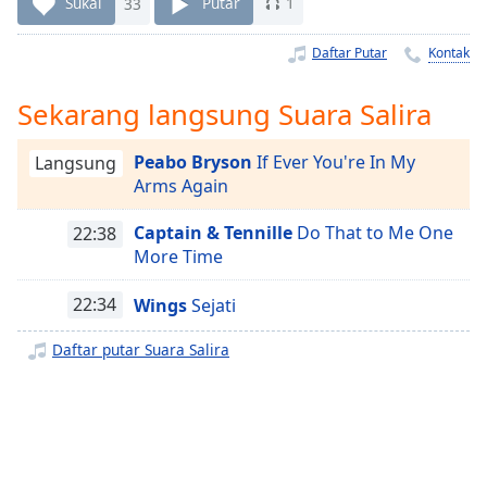
Remaining
Sukai
33
Putar
1
Time
-
-:-
Daftar Putar
Kontak
1x
Sekarang langsung Suara Salira
Playback
Rate
Peabo Bryson
If Ever You're In My
Langsung
Arms Again
Chapters
Chapters
Captain & Tennille
Do That to Me One
22:38
More Time
Descriptions
22:34
Wings
Sejati
descriptions
off
,
Daftar putar Suara Salira
selected
Subtitles
subtitles
settings
,