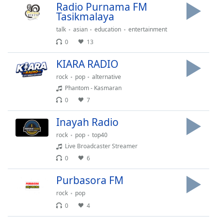
of
Radio Purnama FM
dialog
Tasikmalaya
window.
talk
asian
education
entertainment
Escape
0
13
will
cancel
KIARA RADIO
and
rock
pop
alternative
close
the
Phantom - Kasmaran
window.
0
7
Inayah Radio
Text
Color
rock
pop
top40
Live Broadcaster Streamer
0
6
Opacity
Purbasora FM
Text
rock
pop
Background
0
4
Color