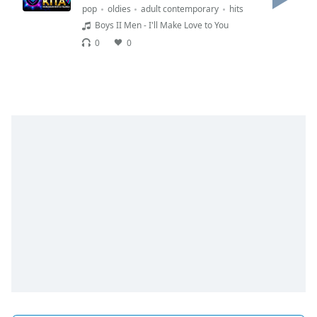
pop
oldies
adult contemporary
hits
Font
Boys II Men - I'll Make Love to You
Family
0
0
Reset
Done
Close
Modal
Dialog
End
of
dialog
window.