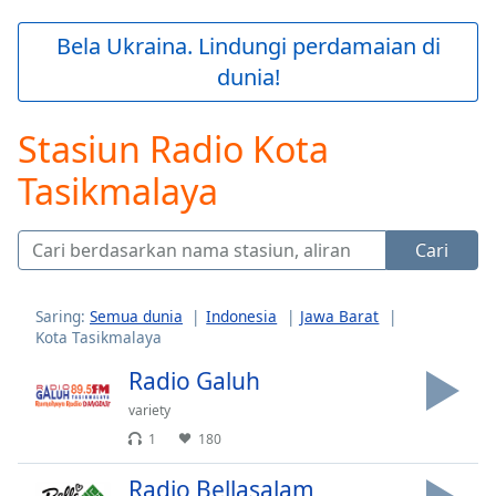
loading.
Play
Bela Ukraina. Lindungi perdamaian di
Video
dunia!
Play
Skip
Backward
Stasiun Radio Kota
Skip
Forward
Tasikmalaya
Mute
Current
Time
0:00
Cari
/
Duration
-:-
Loaded
:
Saring:
Semua dunia
Indonesia
Jawa Barat
0.00%
Kota Tasikmalaya
Stream
Radio Galuh
Type
LIVE
Seek to
variety
live,
1
180
currently
behind
live
LIVE
Radio Bellasalam