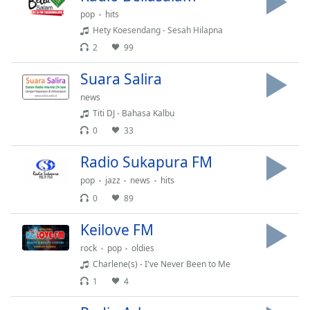
Remaining
pop
hits
Time
-
Hety Koesendang - Sesah Hilapna
-:-
2
99
1x
Suara Salira
Playback
Rate
news
Titi DJ - Bahasa Kalbu
Chapters
0
33
Chapters
Radio Sukapura FM
Descriptions
pop
jazz
news
hits
descriptions
0
89
off
,
selected
Keilove FM
rock
pop
oldies
Subtitles
Charlene(s) - I've Never Been to Me
subtitles
1
4
settings
,