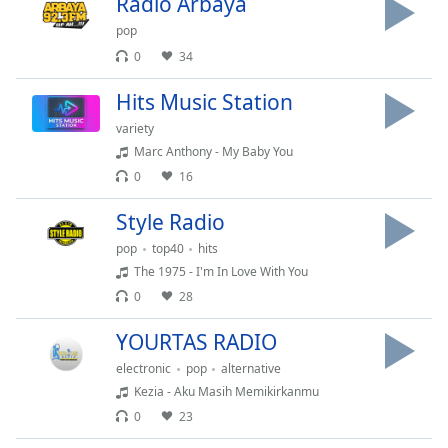
opens
Radio Arbaya
subtitles
pop
settings
0
34
dialog
subtitles
Hits Music Station
off
,
variety
selected
Marc Anthony - My Baby You
Audio
0
16
Track
Style Radio
Picture-
in-
pop
top40
hits
Picture
The 1975 - I'm In Love With You
Fullscreen
0
28
This
is
YOURTAS RADIO
a
modal
electronic
pop
alternative
window.
Kezia - Aku Masih Memikirkanmu
0
23
Beginning