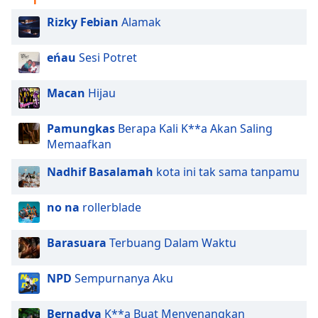
Rizky Febian
Alamak
eńau
Sesi Potret
Macan
Hijau
Pamungkas
Berapa Kali K**a Akan Saling
Memaafkan
Nadhif Basalamah
kota ini tak sama tanpamu
no na
rollerblade
Barasuara
Terbuang Dalam Waktu
NPD
Sempurnanya Aku
Bernadya
K**a Buat Menyenangkan