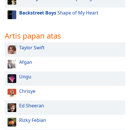
Backstreet Boys
Shape of My Heart
Artis papan atas
Taylor Swift
Afgan
Ungu
Chrisye
Ed Sheeran
Rizky Febian