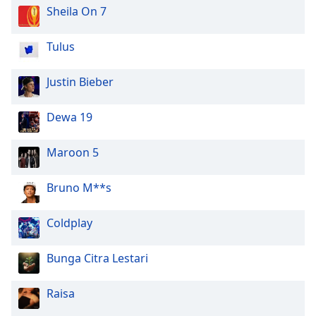
Sheila On 7
Tulus
Justin Bieber
Dewa 19
Maroon 5
Bruno M**s
Coldplay
Bunga Citra Lestari
Raisa