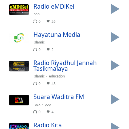
Radio eMDiKei
Opacity
pop
0
26
Caption
Hayatuna Media
Area
Background
islamic
Color
0
2
Radio Riyadhul Jannah
Opacity
Tasikmalaya
islamic
education
Font
0
48
Size
Suara Waditra FM
Text
rock
pop
Edge
0
4
Style
Radio Kita