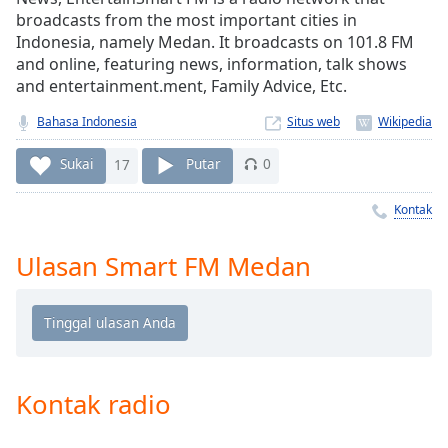
Remaining
broadcasts from the most important cities in
Time
-
Indonesia, namely Medan. It broadcasts on 101.8 FM
-:-
and online, featuring news, information, talk shows
and entertainment.ment, Family Advice, Etc.
1x
Playback
Bahasa Indonesia
Situs web
Rate
Sukai
17
Putar
0
Chapters
Chapters
Kontak
Descriptions
Ulasan Smart FM Medan
descriptions
off
,
selected
Subtitles
Kontak radio
subtitles
settings
,