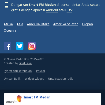
Dengarkan
Smart FM Medan
di ponsel pintar Anda secara
gratis dengan aplikasi
Android
atau
iOS
!
Afrika
Asia
Amerika Utara
Amerika Selatan
Eropah
Oceania
© Online Radio Box, 2015-2026.
Created by
Final Level
Syarat dan ketentuan
Privasi
Umpan Balik
Widget-widget
Untuk stasiun radio
Smart FM Medan