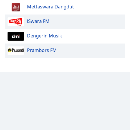
Mettaswara Dangdut
Opacity
iSwara FM
Caption
Dengerin Musik
Area
Background
Color
Prambors FM
Opacity
Font
Size
Text
Edge
Style