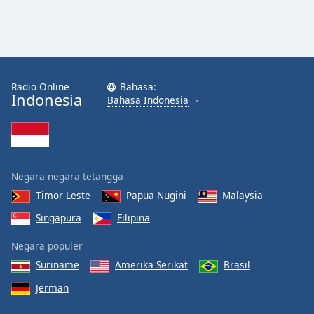
Font
Family
Reset
Radio Online
Bahasa:
Done
Indonesia
Bahasa Indonesia
Close
Modal
Dialog
End
of
dialog
Negara-negara tetangga
window.
Timor Leste
Papua Nugini
Malaysia
Singapura
Filipina
Negara populer
Suriname
Amerika Serikat
Brasil
Jerman