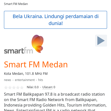
loading.
Smart FM Medan
Play
Video
Bela Ukraina. Lindungi perdamaian di
Play
dunia!
Skip
Backward
Skip
Forward
Mute
Current
Time
0:00
/
Smart FM Medan
Duration
-:-
Loaded
:
Kota Medan, 101.8 MHz FM
0.00%
Stream
news
entertainment
hits
Type
LIVE
Nilai:
0.0
Ulasan
:
0
Seek to
Smart FM Balikpapan 97.8 is a broadcast radio station
live,
on the Smart FM Radio Network from Balikpapan,
currently
behind
Indonesia providing Golden Hits, Tourism information,
live
LIVE
News, EntertainSmart FM is a radio network that