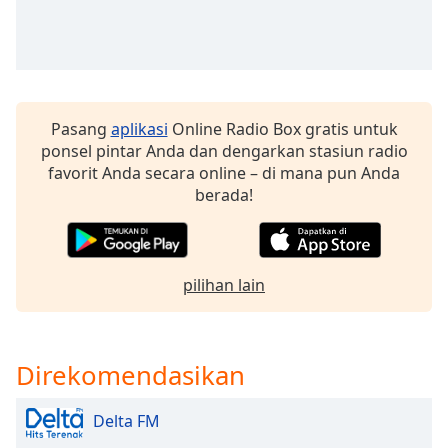
of
dialog
window.
Escape
will
cancel
Pasang
aplikasi
Online Radio Box gratis untuk
and
ponsel pintar Anda dan dengarkan stasiun radio
close
favorit Anda secara online – di mana pun Anda
the
berada!
window.
Text
Color
pilihan lain
Opacity
Direkomendasikan
Text
Background
Delta FM
Color