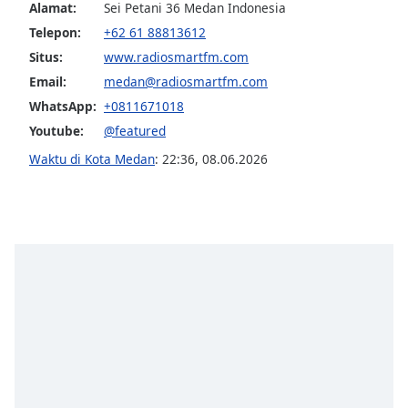
opens
Alamat:
Sei Petani 36 Medan Indonesia
subtitles
Telepon:
+62 61 88813612
settings
Situs:
www.radiosmartfm.com
dialog
subtitles
Email:
medan@radiosmartfm.com
off
,
WhatsApp:
+0811671018
selected
Youtube:
@featured
Audio
Waktu di Kota Medan
:
22:36
,
08.06.2026
Track
Picture-
in-
Picture
Fullscreen
This
is
a
modal
window.
Beginning