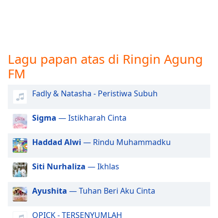
opens
subtitles
settings
dialog
subtitles
off
,
Lagu papan atas di Ringin Agung
selected
FM
Audio
Track
Fadly & Natasha - Peristiwa Subuh
Picture-
Sigma
— Istikharah Cinta
in-
Picture
Fullscreen
Haddad Alwi
— Rindu Muhammadku
This
is
Siti Nurhaliza
— Ikhlas
a
modal
window.
Ayushita
— Tuhan Beri Aku Cinta
Beginning
OPICK - TERSENYUMLAH