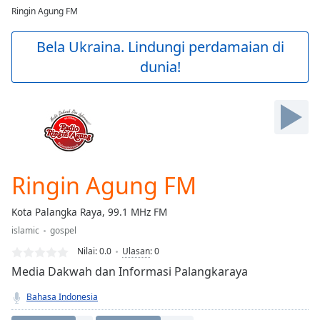
loading.
Ringin Agung FM
Play
Video
Bela Ukraina. Lindungi perdamaian di
Play
dunia!
Skip
Backward
Skip
Forward
Mute
Current
Time
0:00
/
Ringin Agung FM
Duration
-:-
Loaded
:
Kota Palangka Raya, 99.1 MHz FM
0.00%
Stream
islamic
gospel
Type
LIVE
Nilai:
0.0
Ulasan
:
0
Seek to
Media Dakwah dan Informasi Palangkaraya
live,
currently
behind
Bahasa Indonesia
live
LIVE