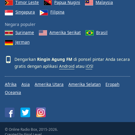
Timor Leste
Papua Nugini
Malaysia
Singapura
Filipina
Negara populer
Suriname
Amerika Serikat
Brasil
Jerman
Dengarkan
Ringin Agung FM
di ponsel pintar Anda secara
gratis dengan aplikasi
Android
atau
iOS
!
Afrika
Asia
Amerika Utara
Amerika Selatan
Eropah
Oceania
© Online Radio Box, 2015-2026.
Created by
Final Level