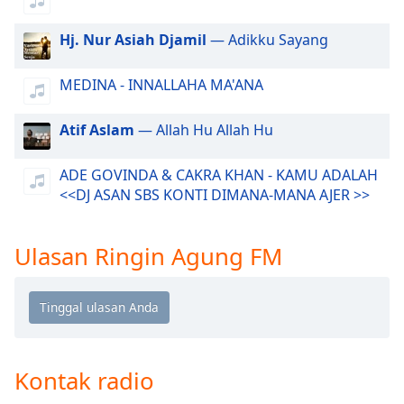
of
dialog
Hj. Nur Asiah Djamil
— Adikku Sayang
window.
Escape
MEDINA - INNALLAHA MA'ANA
will
cancel
and
Atif Aslam
— Allah Hu Allah Hu
close
the
ADE GOVINDA & CAKRA KHAN - KAMU ADALAH
window.
<<DJ ASAN SBS KONTI DIMANA-MANA AJER >>
Text
Color
Ulasan Ringin Agung FM
Opacity
Text
Background
Kontak radio
Color