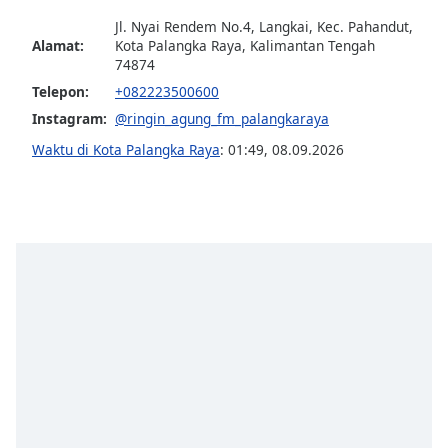
Jl. Nyai Rendem No.4, Langkai, Kec. Pahandut,
Opacity
Alamat:
Kota Palangka Raya, Kalimantan Tengah
74874
Telepon:
+082223500600
Caption
Instagram:
@ringin_agung_fm_palangkaraya
Area
Background
Waktu di Kota Palangka Raya
:
01:49
,
08.09.2026
Color
Opacity
Font
Size
Text
Edge
Style