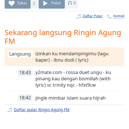
Remaining
Sukai
2
Putar
0
Time
-
-:-
Daftar Putar
Kontak
1x
Sekarang langsung Ringin Agung
Playback
Rate
FM
Chapters
izinkan ku mendampingimu (lagu
Langsung
Chapters
baper) - ibnu dodi ( lyric)
Descriptions
y2mate.com - rossa duet ungu - ku
18:43
pinang kau dengan bismillah (with
descriptions
lyric) vc trinity nqc - hfxt9cw
off
,
selected
18:42
jingle mimbar islam suara hijrah
Subtitles
Daftar putar Ringin Agung FM
subtitles
settings
,