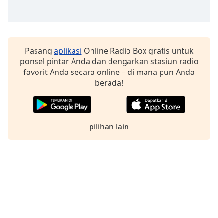
Font
Family
Reset
Pasang
aplikasi
Online Radio Box gratis untuk
ponsel pintar Anda dan dengarkan stasiun radio
Done
favorit Anda secara online – di mana pun Anda
Close
Modal
berada!
Dialog
End
of
dialog
pilihan lain
window.