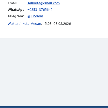
Audio
Email:
saluniza@gmail.com
Track
WhatsApp:
+085313765642
Picture-
Telegram:
@Juneidm
in-
Picture
Waktu di Kota Medan
:
15:08
,
08.08.2026
Fullscreen
This
is
a
modal
window.
Beginning
of
dialog
window.
Escape
will
cancel
and
close