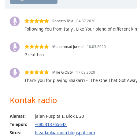
Chapters
Chapters
Roberto Tola
04.07.2020
Descriptions
Following You from Italy.. Like Your blend of different k
descriptions
off
,
Muhammad Juneid
10.03.2020
selected
Great bro
Subtitles
Mike G OBtv
17.02.2020
subtitles
settings
,
Thank you for playing Shakarri - "The One That Got Away
opens
subtitles
Kontak radio
settings
dialog
subtitles
Alamat:
jalan Puspita II Blok L 20
off
,
Telepon:
+085313765642
selected
Situs:
firzadankiaradio.blogspot.com