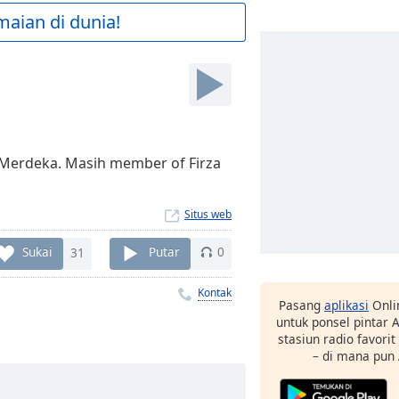
maian di dunia!
 Merdeka. Masih member of Firza
Situs web
Sukai
31
Putar
0
Kontak
Pasang
aplikasi
Onli
untuk ponsel pintar
stasiun radio favori
– di mana pun