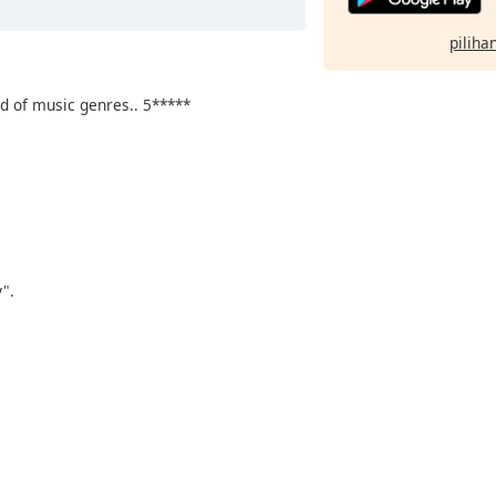
pilihan
ind of music genres.. 5*****
".