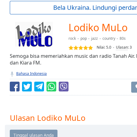
Current
Bela Ukraina. Lindungi perda
Time
0:00
/
Duration
-:-
Lodiko MuLo
Loaded
:
0.00%
rock
pop
jazz
country
80s
0:00
Nilai:
5.0
Ulasan
:
3
Stream
Type
Semoga bisa memeriahkan music dan radio Tanah Air.
LIVE
dan Kiara FM.
Seek to
live,
currently
Bahasa Indonesia
behind
live
LIVE
Remaining
Time
-
-:-
1x
Ulasan Lodiko MuLo
Playback
Rate