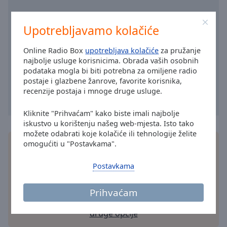
Area
Background
Color
Upotrebljavamo kolačiće
Online Radio Box
upotrebljava kolačiće
za pružanje
Opacity
najbolje usluge korisnicima. Obrada vaših osobnih
podataka mogla bi biti potrebna za omiljene radio
postaje i glazbene žanrove, favorite korisnika,
Font
recenzije postaja i mnoge druge usluge.
Size
Kliknite "Prihvaćam" kako biste imali najbolje
iskustvo u korištenju našeg web-mjesta. Isto tako
Text
možete odabrati koje kolačiće ili tehnologije želite
Edge
omogućiti u "Postavkama".
Instalirajte besplatnu
aplikacija
Online Radio Box
Style
za vaš pametni telefon i slušajte vama omiljene
Postavkama
stanice na internetu - gdje god se nalazili!
Font
Family
Prihvaćam
druge opcije
Reset