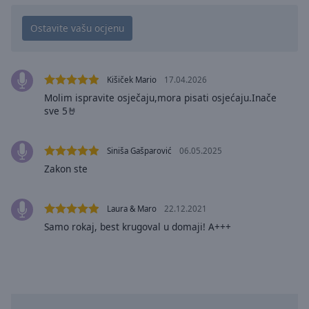
cancel
and
close
the
window.
Kišiček Mario
17.04.2026
Text
Molim ispravite osječaju,mora pisati osjećaju.Inače
Color
sve 5🤘
Opacity
Siniša Gašparović
06.05.2025
Zakon ste
Text
Background
Laura & Maro
22.12.2021
Color
Samo rokaj, best krugoval u domaji! A+++
Opacity
Caption