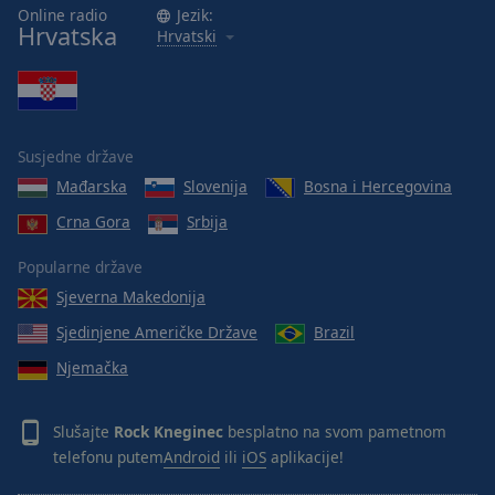
Online radio
Jezik:
Hrvatska
Hrvatski
Susjedne države
Mađarska
Slovenija
Bosna i Hercegovina
Crna Gora
Srbija
Popularne države
Sjeverna Makedonija
Sjedinjene Američke Države
Brazil
Njemačka
Slušajte
Rock Kneginec
besplatno na svom pametnom
telefonu putem
Android
ili
iOS
aplikacije!