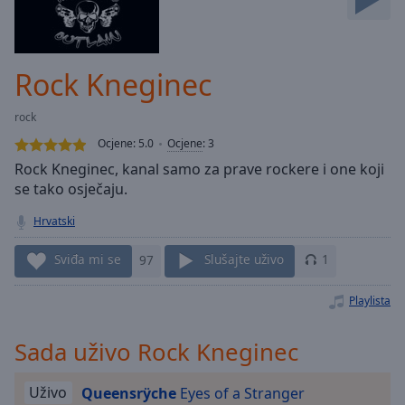
Skip
Forward
Mute
Current
Rock Kneginec
Time
0:00
/
rock
Duration
-:-
Ocjene:
5.0
Ocjene
:
3
Loaded
:
Rock Kneginec, kanal samo za prave rockere i one koji
0.00%
se tako osječaju.
Stream
Type
LIVE
Hrvatski
Seek to
live,
Sviđa mi se
97
Slušajte uživo
1
currently
behind
live
LIVE
Playlista
Remaining
Time
-
-:-
Sada uživo Rock Kneginec
1x
Uživo
Queensrÿche
Eyes of a Stranger