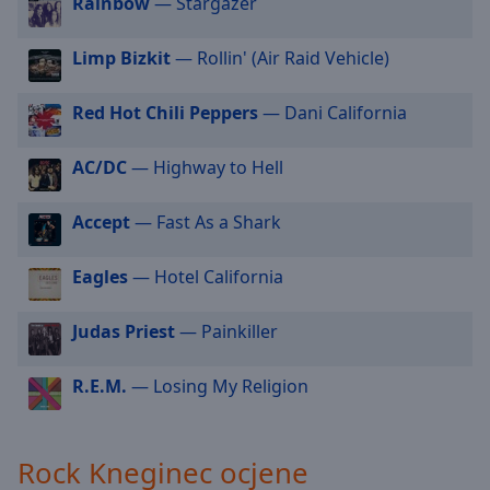
Rainbow
— Stargazer
selected
Limp Bizkit
— Rollin' (Air Raid Vehicle)
Audio
Track
Red Hot Chili Peppers
— Dani California
Picture-
in-
Picture
AC/DC
— Highway to Hell
Fullscreen
This
Accept
— Fast As a Shark
is
a
modal
Eagles
— Hotel California
window.
Judas Priest
— Painkiller
Beginning
of
R.E.M.
— Losing My Religion
dialog
window.
Escape
Rock Kneginec ocjene
will