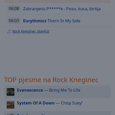
Playback
Rate
06:08
Zabranjeno P*****e - Poso, kuca, birtija
Chapters
06:03
Eurythmics
Thorn In My Side
Chapters
Rock Kneginec playlist
Descriptions
descriptions
off
,
selected
Subtitles
subtitles
TOP pjesme na Rock Kneginec
settings
,
opens
Evanescence
— Bring Me To Life
subtitles
settings
dialog
System Of A Down
— Chop Suey!
subtitles
off
,